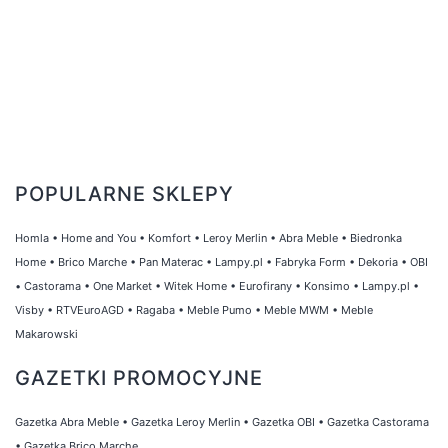
POPULARNE SKLEPY
Homla
•
Home and You
•
Komfort
•
Leroy Merlin
•
Abra Meble
•
Biedronka
Home
•
Brico Marche
•
Pan Materac
•
Lampy.pl
•
Fabryka Form
•
Dekoria
•
OBI
•
Castorama
•
One Market
•
Witek Home
•
Eurofirany
•
Konsimo
•
Lampy.pl
•
Visby
•
RTVEuroAGD
•
Ragaba
•
Meble Pumo
•
Meble MWM
•
Meble
Makarowski
GAZETKI PROMOCYJNE
Gazetka Abra Meble
•
Gazetka Leroy Merlin
•
Gazetka OBI
•
Gazetka Castorama
•
Gazetka Brico Marche