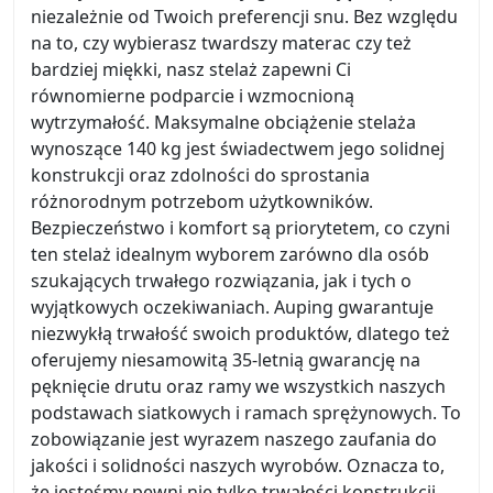
niezależnie od Twoich preferencji snu. Bez względu
na to, czy wybierasz twardszy materac czy też
bardziej miękki, nasz stelaż zapewni Ci
równomierne podparcie i wzmocnioną
wytrzymałość. Maksymalne obciążenie stelaża
wynoszące 140 kg jest świadectwem jego solidnej
konstrukcji oraz zdolności do sprostania
różnorodnym potrzebom użytkowników.
Bezpieczeństwo i komfort są priorytetem, co czyni
ten stelaż idealnym wyborem zarówno dla osób
szukających trwałego rozwiązania, jak i tych o
wyjątkowych oczekiwaniach. Auping gwarantuje
niezwykłą trwałość swoich produktów, dlatego też
oferujemy niesamowitą 35-letnią gwarancję na
pęknięcie drutu oraz ramy we wszystkich naszych
podstawach siatkowych i ramach sprężynowych. To
zobowiązanie jest wyrazem naszego zaufania do
jakości i solidności naszych wyrobów. Oznacza to,
że jesteśmy pewni nie tylko trwałości konstrukcji,