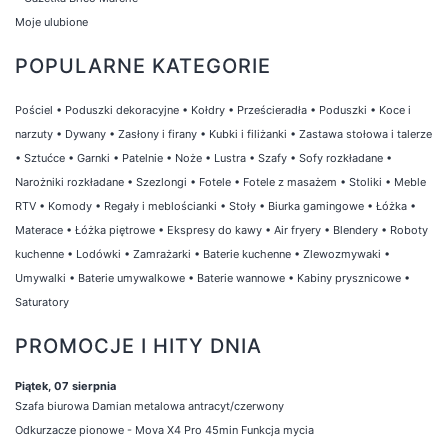
Moje ulubione
POPULARNE KATEGORIE
Pościel
•
Poduszki dekoracyjne
•
Kołdry
•
Prześcieradła
•
Poduszki
•
Koce i
narzuty
•
Dywany
•
Zasłony i firany
•
Kubki i filiżanki
•
Zastawa stołowa i talerze
•
Sztućce
•
Garnki
•
Patelnie
•
Noże
•
Lustra
•
Szafy
•
Sofy rozkładane
•
Narożniki rozkładane
•
Szezlongi
•
Fotele
•
Fotele z masażem
•
Stoliki
•
Meble
RTV
•
Komody
•
Regały i meblościanki
•
Stoły
•
Biurka gamingowe
•
Łóżka
•
Materace
•
Łóżka piętrowe
•
Ekspresy do kawy
•
Air fryery
•
Blendery
•
Roboty
kuchenne
•
Lodówki
•
Zamrażarki
•
Baterie kuchenne
•
Zlewozmywaki
•
Umywalki
•
Baterie umywalkowe
•
Baterie wannowe
•
Kabiny prysznicowe
•
Saturatory
PROMOCJE I HITY DNIA
Piątek, 07 sierpnia
Szafa biurowa Damian metalowa antracyt/czerwony
Odkurzacze pionowe - Mova X4 Pro 45min Funkcja mycia