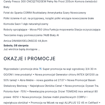
Candy Fresco 300 CNCQ2T620EW Pełny No Frost 205cm Komora świeżości
Biały
Fotel do Spania CORRA Rozkładany Amerykanka Szary Nowoczesny
Półki ścienne 4 szt. na przyprawy, książki półki wiszące nowoczesne białe
Komoda Saon 1 dąb naturalny/czarny
Roboty sprzątające - Mova P50 Ultra Funkcja mopowania Stacja oczyszczająca
Tworzenie mapy pomieszczenia 74dB Biały AI
Amica DIM48A10ELONSCiD 44,8cm
Sobota, 08 sierpnia
Już wkrótce będą dostępne ...
OKAZJE I PROMOCJE
Wyprzedaże i promocje dnia
Super promocja na wąż ogrodowy 3/4 30 m
GO/ON! i inne produkty!
•
Nowa promocja! Generator chloru INTEX QX1200 za
50% taniej!
•
Abra Meble – nowa gazetka od 27.07
•
Nowa Promocja! Basen
Stelażowy Bestway – Największa Obniżka Cena!
•
Nowa promocja: Dywan Tra.
Polonia Azer -70%!
•
Rewelacyjna promocja: Drzwi TEMIDAS inox antracyt 80
prawe -60%!
•
Nowa promocja: Zestaw mebli plastikowych CORFU –
największa obniżka!
•
Promocja na Wózek na wąż ALUPLUS 1/2 45 m Cellfast!
•