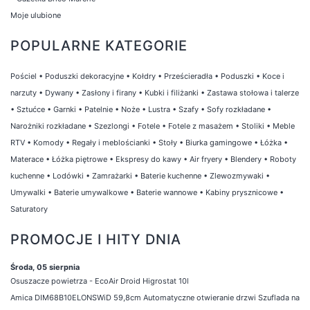
Moje ulubione
POPULARNE KATEGORIE
Pościel
•
Poduszki dekoracyjne
•
Kołdry
•
Prześcieradła
•
Poduszki
•
Koce i
narzuty
•
Dywany
•
Zasłony i firany
•
Kubki i filiżanki
•
Zastawa stołowa i talerze
•
Sztućce
•
Garnki
•
Patelnie
•
Noże
•
Lustra
•
Szafy
•
Sofy rozkładane
•
Narożniki rozkładane
•
Szezlongi
•
Fotele
•
Fotele z masażem
•
Stoliki
•
Meble
RTV
•
Komody
•
Regały i meblościanki
•
Stoły
•
Biurka gamingowe
•
Łóżka
•
Materace
•
Łóżka piętrowe
•
Ekspresy do kawy
•
Air fryery
•
Blendery
•
Roboty
kuchenne
•
Lodówki
•
Zamrażarki
•
Baterie kuchenne
•
Zlewozmywaki
•
Umywalki
•
Baterie umywalkowe
•
Baterie wannowe
•
Kabiny prysznicowe
•
Saturatory
PROMOCJE I HITY DNIA
Środa, 05 sierpnia
Osuszacze powietrza - EcoAir Droid Higrostat 10l
Amica DIM68B10ELONSWiD 59,8cm Automatyczne otwieranie drzwi Szuflada na