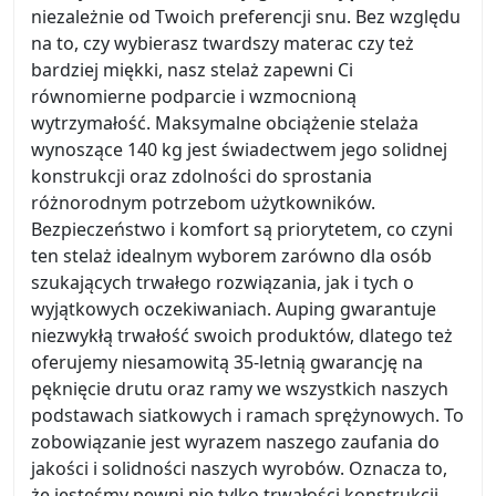
niezależnie od Twoich preferencji snu. Bez względu
na to, czy wybierasz twardszy materac czy też
bardziej miękki, nasz stelaż zapewni Ci
równomierne podparcie i wzmocnioną
wytrzymałość. Maksymalne obciążenie stelaża
wynoszące 140 kg jest świadectwem jego solidnej
konstrukcji oraz zdolności do sprostania
różnorodnym potrzebom użytkowników.
Bezpieczeństwo i komfort są priorytetem, co czyni
ten stelaż idealnym wyborem zarówno dla osób
szukających trwałego rozwiązania, jak i tych o
wyjątkowych oczekiwaniach. Auping gwarantuje
niezwykłą trwałość swoich produktów, dlatego też
oferujemy niesamowitą 35-letnią gwarancję na
pęknięcie drutu oraz ramy we wszystkich naszych
podstawach siatkowych i ramach sprężynowych. To
zobowiązanie jest wyrazem naszego zaufania do
jakości i solidności naszych wyrobów. Oznacza to,
że jesteśmy pewni nie tylko trwałości konstrukcji,