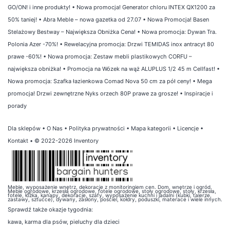
GO/ON! i inne produkty!
•
Nowa promocja! Generator chloru INTEX QX1200 za
50% taniej!
•
Abra Meble – nowa gazetka od 27.07
•
Nowa Promocja! Basen
Stelażowy Bestway – Największa Obniżka Cena!
•
Nowa promocja: Dywan Tra.
Polonia Azer -70%!
•
Rewelacyjna promocja: Drzwi TEMIDAS inox antracyt 80
prawe -60%!
•
Nowa promocja: Zestaw mebli plastikowych CORFU –
największa obniżka!
•
Promocja na Wózek na wąż ALUPLUS 1/2 45 m Cellfast!
•
Nowa promocja: Szafka łazienkowa Comad Nova 50 cm za pół ceny!
•
Mega
promocja! Drzwi zewnętrzne Nyks orzech 80P prawe za grosze!
•
Inspiracje i
porady
Dla sklepów
•
O Nas
•
Polityka prywatności
•
Mapa kategorii
•
Licencje
•
Kontakt
• © 2022-2026 Inventory
Meble, wyposażenie wnętrz, dekoracje z monitoringiem cen. Dom, wnętrze i ogród.
Meble ogrodowe, krzesła ogrodowe, fotele ogrodowe, stoły ogrodowe, stoły, krzesła,
fotele, łóżka, kanapy, dekoracje, szafy, wyposażenie kuchni i jadalni (kubki, talerze,
zastawy, sztućce), dywany, zasłony, pościel, kołdry, poduszki, materace i wiele innych.
Sprawdź także
okazje tygodnia
:
kawa
,
karma dla psów
,
pieluchy dla dzieci