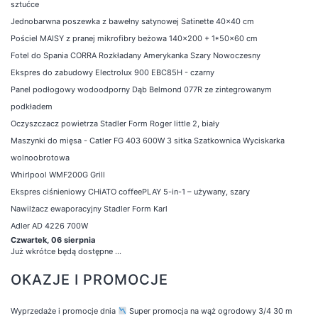
sztućce
Jednobarwna poszewka z bawełny satynowej Satinette 40x40 cm
Pościel MAISY z pranej mikrofibry beżowa 140x200 + 1*50x60 cm
Fotel do Spania CORRA Rozkładany Amerykanka Szary Nowoczesny
Ekspres do zabudowy Electrolux 900 EBC85H - czarny
Panel podłogowy wodoodporny Dąb Belmond 077R ze zintegrowanym
podkładem
Oczyszczacz powietrza Stadler Form Roger little 2, biały
Maszynki do mięsa - Catler FG 403 600W 3 sitka Szatkownica Wyciskarka
wolnoobrotowa
Whirlpool WMF200G Grill
Ekspres ciśnieniowy CHiATO coffeePLAY 5-in-1 – używany, szary
Nawilżacz ewaporacyjny Stadler Form Karl
Adler AD 4226 700W
Czwartek, 06 sierpnia
Już wkrótce będą dostępne ...
OKAZJE I PROMOCJE
Wyprzedaże i promocje dnia
Super promocja na wąż ogrodowy 3/4 30 m