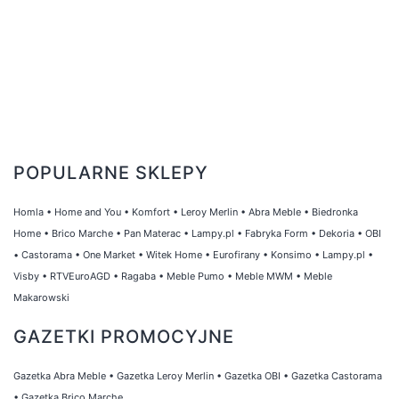
POPULARNE SKLEPY
Homla
•
Home and You
•
Komfort
•
Leroy Merlin
•
Abra Meble
•
Biedronka
Home
•
Brico Marche
•
Pan Materac
•
Lampy.pl
•
Fabryka Form
•
Dekoria
•
OBI
•
Castorama
•
One Market
•
Witek Home
•
Eurofirany
•
Konsimo
•
Lampy.pl
•
Visby
•
RTVEuroAGD
•
Ragaba
•
Meble Pumo
•
Meble MWM
•
Meble
Makarowski
GAZETKI PROMOCYJNE
Gazetka Abra Meble
•
Gazetka Leroy Merlin
•
Gazetka OBI
•
Gazetka Castorama
•
Gazetka Brico Marche