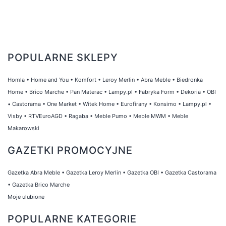
POPULARNE SKLEPY
Homla
•
Home and You
•
Komfort
•
Leroy Merlin
•
Abra Meble
•
Biedronka
Home
•
Brico Marche
•
Pan Materac
•
Lampy.pl
•
Fabryka Form
•
Dekoria
•
OBI
•
Castorama
•
One Market
•
Witek Home
•
Eurofirany
•
Konsimo
•
Lampy.pl
•
Visby
•
RTVEuroAGD
•
Ragaba
•
Meble Pumo
•
Meble MWM
•
Meble
Makarowski
GAZETKI PROMOCYJNE
Gazetka Abra Meble
•
Gazetka Leroy Merlin
•
Gazetka OBI
•
Gazetka Castorama
•
Gazetka Brico Marche
Moje ulubione
POPULARNE KATEGORIE