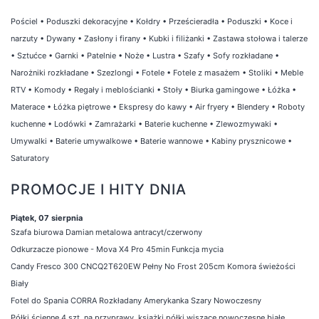
Pościel
•
Poduszki dekoracyjne
•
Kołdry
•
Prześcieradła
•
Poduszki
•
Koce i
narzuty
•
Dywany
•
Zasłony i firany
•
Kubki i filiżanki
•
Zastawa stołowa i talerze
•
Sztućce
•
Garnki
•
Patelnie
•
Noże
•
Lustra
•
Szafy
•
Sofy rozkładane
•
Narożniki rozkładane
•
Szezlongi
•
Fotele
•
Fotele z masażem
•
Stoliki
•
Meble
RTV
•
Komody
•
Regały i meblościanki
•
Stoły
•
Biurka gamingowe
•
Łóżka
•
Materace
•
Łóżka piętrowe
•
Ekspresy do kawy
•
Air fryery
•
Blendery
•
Roboty
kuchenne
•
Lodówki
•
Zamrażarki
•
Baterie kuchenne
•
Zlewozmywaki
•
Umywalki
•
Baterie umywalkowe
•
Baterie wannowe
•
Kabiny prysznicowe
•
Saturatory
PROMOCJE I HITY DNIA
Piątek, 07 sierpnia
Szafa biurowa Damian metalowa antracyt/czerwony
Odkurzacze pionowe - Mova X4 Pro 45min Funkcja mycia
Candy Fresco 300 CNCQ2T620EW Pełny No Frost 205cm Komora świeżości
Biały
Fotel do Spania CORRA Rozkładany Amerykanka Szary Nowoczesny
Półki ścienne 4 szt. na przyprawy, książki półki wiszące nowoczesne białe