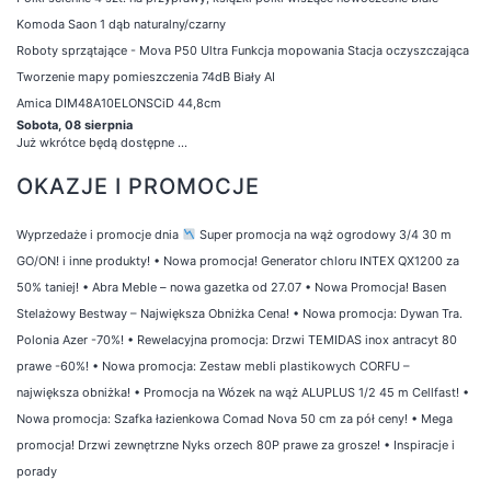
Komoda Saon 1 dąb naturalny/czarny
Roboty sprzątające - Mova P50 Ultra Funkcja mopowania Stacja oczyszczająca
Tworzenie mapy pomieszczenia 74dB Biały AI
Amica DIM48A10ELONSCiD 44,8cm
Sobota, 08 sierpnia
Już wkrótce będą dostępne ...
OKAZJE I PROMOCJE
Wyprzedaże i promocje dnia
Super promocja na wąż ogrodowy 3/4 30 m
GO/ON! i inne produkty!
•
Nowa promocja! Generator chloru INTEX QX1200 za
50% taniej!
•
Abra Meble – nowa gazetka od 27.07
•
Nowa Promocja! Basen
Stelażowy Bestway – Największa Obniżka Cena!
•
Nowa promocja: Dywan Tra.
Polonia Azer -70%!
•
Rewelacyjna promocja: Drzwi TEMIDAS inox antracyt 80
prawe -60%!
•
Nowa promocja: Zestaw mebli plastikowych CORFU –
największa obniżka!
•
Promocja na Wózek na wąż ALUPLUS 1/2 45 m Cellfast!
•
Nowa promocja: Szafka łazienkowa Comad Nova 50 cm za pół ceny!
•
Mega
promocja! Drzwi zewnętrzne Nyks orzech 80P prawe za grosze!
•
Inspiracje i
porady