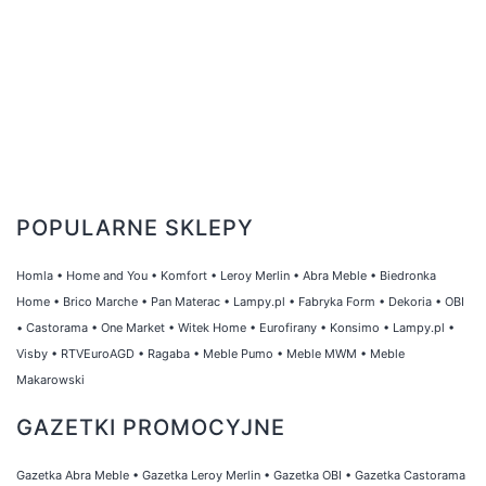
POPULARNE SKLEPY
Homla
•
Home and You
•
Komfort
•
Leroy Merlin
•
Abra Meble
•
Biedronka
Home
•
Brico Marche
•
Pan Materac
•
Lampy.pl
•
Fabryka Form
•
Dekoria
•
OBI
•
Castorama
•
One Market
•
Witek Home
•
Eurofirany
•
Konsimo
•
Lampy.pl
•
Visby
•
RTVEuroAGD
•
Ragaba
•
Meble Pumo
•
Meble MWM
•
Meble
Makarowski
GAZETKI PROMOCYJNE
Gazetka Abra Meble
•
Gazetka Leroy Merlin
•
Gazetka OBI
•
Gazetka Castorama