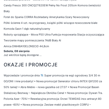
Candy Fresco 300 CNCQ2T620EW Pełny No Frost 205cm Komora świeżości
Biały
Fotel do Spania CORRA Rozkładany Amerykanka Szary Nowoczesny
Półki ścienne 4 szt. na przyprawy, książki półki wiszące nowoczesne białe
Komoda Saon 1 dąb naturalny/czarny
Roboty sprzątające - Mova P50 Ultra Funkcja mopowania Stacja oczyszczająca
Tworzenie mapy pomieszczenia 74dB Biały AI
Amica DIM48A10ELONSCiD 44,8cm
Sobota, 08 sierpnia
Już wkrótce będą dostępne ...
OKAZJE I PROMOCJE
Wyprzedaże i promocje dnia
Super promocja na wąż ogrodowy 3/4 30 m
GO/ON! i inne produkty!
•
Nowa promocja! Generator chloru INTEX QX1200 za
50% taniej!
•
Abra Meble – nowa gazetka od 27.07
•
Nowa Promocja! Basen
Stelażowy Bestway – Największa Obniżka Cena!
•
Nowa promocja: Dywan Tra.
Polonia Azer -70%!
•
Rewelacyjna promocja: Drzwi TEMIDAS inox antracyt 80
prawe -60%!
•
Nowa promocja: Zestaw mebli plastikowych CORFU –