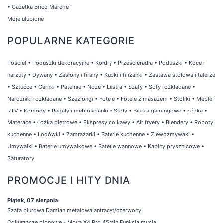
•
Gazetka Brico Marche
Moje ulubione
POPULARNE KATEGORIE
Pościel
•
Poduszki dekoracyjne
•
Kołdry
•
Prześcieradła
•
Poduszki
•
Koce i
narzuty
•
Dywany
•
Zasłony i firany
•
Kubki i filiżanki
•
Zastawa stołowa i talerze
•
Sztućce
•
Garnki
•
Patelnie
•
Noże
•
Lustra
•
Szafy
•
Sofy rozkładane
•
Narożniki rozkładane
•
Szezlongi
•
Fotele
•
Fotele z masażem
•
Stoliki
•
Meble
RTV
•
Komody
•
Regały i meblościanki
•
Stoły
•
Biurka gamingowe
•
Łóżka
•
Materace
•
Łóżka piętrowe
•
Ekspresy do kawy
•
Air fryery
•
Blendery
•
Roboty
kuchenne
•
Lodówki
•
Zamrażarki
•
Baterie kuchenne
•
Zlewozmywaki
•
Umywalki
•
Baterie umywalkowe
•
Baterie wannowe
•
Kabiny prysznicowe
•
Saturatory
PROMOCJE I HITY DNIA
Piątek, 07 sierpnia
Szafa biurowa Damian metalowa antracyt/czerwony
Odkurzacze pionowe - Mova X4 Pro 45min Funkcja mycia