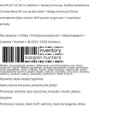
ALUPLUS 1/2 45 m Cellfast!
•
Nowa promocja: Szafka łazienkowa
Comad Nova 50 cm za pół ceny!
•
Mega promocja! Drzwi
zewnętrzne Nyks orzech 80P prawe za grosze!
•
Inspiracje i
porady
Dla sklepów
•
O Nas
•
Polityka prywatności
•
Mapa kategorii
•
Licencje
•
Kontakt
• © 2022-2026 Inventory
Meble, wyposażenie wnętrz, dekoracje z monitoringiem cen. Dom,
wnętrze i ogród. Meble ogrodowe, krzesła ogrodowe, fotele ogrodowe,
stoły ogrodowe, stoły, krzesła, fotele, łóżka, kanapy, dekoracje, szafy,
wyposażenie kuchni i jadalni (kubki, talerze, zastawy, sztućce), dywany,
zasłony, pościel, kołdry, poduszki, materace i wiele innych.
Sprawdź także
okazje tygodnia
:
kawa
,
karma dla psów
,
pieluchy dla dzieci
Promocje:
bielizna
,
buty sportowe
,
koszulki i bluzki
,
jeansy
,
biżuteria
Promocje:
rowery
,
deski SUP
,
namioty
,
buty do biegania
,
dresy