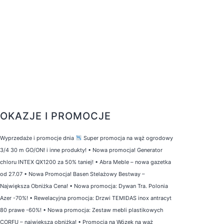
OKAZJE I PROMOCJE
Wyprzedaże i promocje dnia
Super promocja na wąż ogrodowy
3/4 30 m GO/ON! i inne produkty!
•
Nowa promocja! Generator
chloru INTEX QX1200 za 50% taniej!
•
Abra Meble – nowa gazetka
od 27.07
•
Nowa Promocja! Basen Stelażowy Bestway –
Największa Obniżka Cena!
•
Nowa promocja: Dywan Tra. Polonia
Azer -70%!
•
Rewelacyjna promocja: Drzwi TEMIDAS inox antracyt
80 prawe -60%!
•
Nowa promocja: Zestaw mebli plastikowych
CORFU – największa obniżka!
•
Promocja na Wózek na wąż