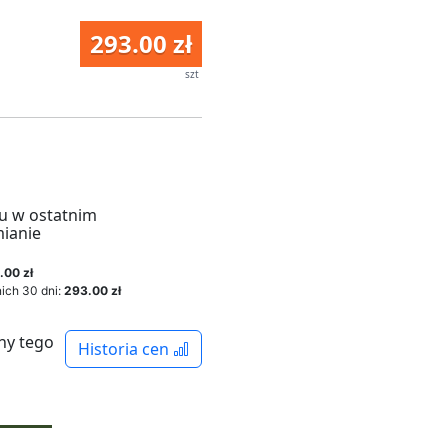
293.00 zł
szt
u w ostatnim
mianie
.00 zł
ich 30 dni:
293.00 zł
ny tego
Historia cen