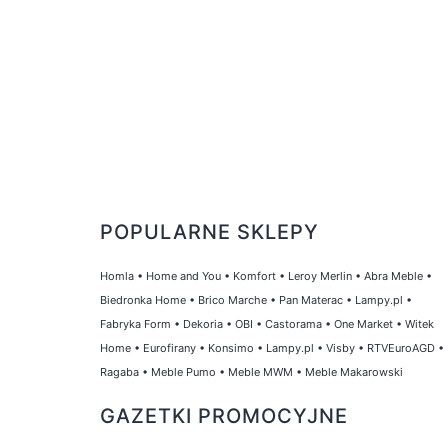
POPULARNE SKLEPY
Homla
•
Home and You
•
Komfort
•
Leroy Merlin
•
Abra Meble
•
Biedronka Home
•
Brico Marche
•
Pan Materac
•
Lampy.pl
•
Fabryka Form
•
Dekoria
•
OBI
•
Castorama
•
One Market
•
Witek
Home
•
Eurofirany
•
Konsimo
•
Lampy.pl
•
Visby
•
RTVEuroAGD
•
Ragaba
•
Meble Pumo
•
Meble MWM
•
Meble Makarowski
GAZETKI PROMOCYJNE