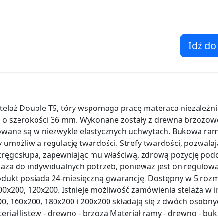
Idź do
telaż Double T5, tóry wspomaga pracę materaca niezależnie
tew o szerokości 36 mm. Wykonane zostały z drewna brzozow
wane są w niezwykle elastycznych uchwytach. Bukowa rama
umożliwia regulację twardości. Strefy twardości, pozwala
kręgosłupa, zapewniając mu właściwą, zdrową pozycję pod
aża do indywidualnych potrzeb, ponieważ jest on regulowa
odukt posiada 24-miesięczną gwarancję. Dostępny w 5 roz
00x200, 120x200. Istnieje możliwość zamówienia stelaża w 
, 160x200, 180x200 i 200x200 składają się z dwóch osobny
riał listew - drewno - brzoza Materiał ramy - drewno - buk I