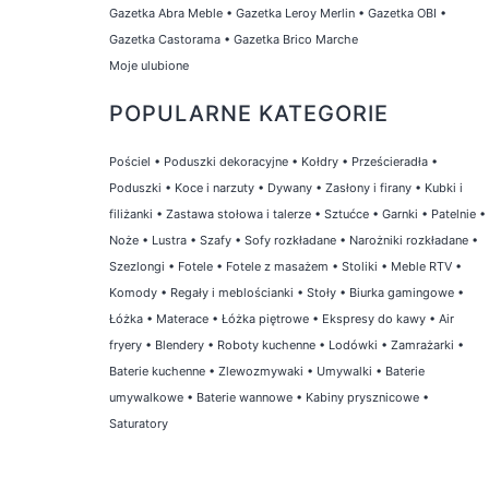
Gazetka Abra Meble
•
Gazetka Leroy Merlin
•
Gazetka OBI
•
Gazetka Castorama
•
Gazetka Brico Marche
Moje ulubione
POPULARNE KATEGORIE
Pościel
•
Poduszki dekoracyjne
•
Kołdry
•
Prześcieradła
•
Poduszki
•
Koce i narzuty
•
Dywany
•
Zasłony i firany
•
Kubki i
filiżanki
•
Zastawa stołowa i talerze
•
Sztućce
•
Garnki
•
Patelnie
•
Noże
•
Lustra
•
Szafy
•
Sofy rozkładane
•
Narożniki rozkładane
•
Szezlongi
•
Fotele
•
Fotele z masażem
•
Stoliki
•
Meble RTV
•
Komody
•
Regały i meblościanki
•
Stoły
•
Biurka gamingowe
•
Łóżka
•
Materace
•
Łóżka piętrowe
•
Ekspresy do kawy
•
Air
fryery
•
Blendery
•
Roboty kuchenne
•
Lodówki
•
Zamrażarki
•
Baterie kuchenne
•
Zlewozmywaki
•
Umywalki
•
Baterie
umywalkowe
•
Baterie wannowe
•
Kabiny prysznicowe
•
Saturatory