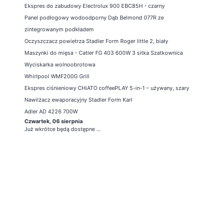
Ekspres do zabudowy Electrolux 900 EBC85H - czarny
Panel podłogowy wodoodporny Dąb Belmond 077R ze
zintegrowanym podkładem
Oczyszczacz powietrza Stadler Form Roger little 2, biały
Maszynki do mięsa - Catler FG 403 600W 3 sitka Szatkownica
Wyciskarka wolnoobrotowa
Whirlpool WMF200G Grill
Ekspres ciśnieniowy CHiATO coffeePLAY 5-in-1 – używany, szary
Nawilżacz ewaporacyjny Stadler Form Karl
Adler AD 4226 700W
Czwartek, 06 sierpnia
Już wkrótce będą dostępne ...