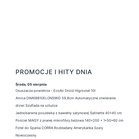
PROMOCJE I HITY DNIA
Środa, 05 sierpnia
Osuszacze powietrza - EcoAir Droid Higrostat 10l
Amica DIM68B10ELONSWiD 59,8cm Automatyczne otwieranie
drzwi Szuflada na sztućce
Jednobarwna poszewka z bawełny satynowej Satinette 40x40 cm
Pościel MAISY z pranej mikrofibry beżowa 140x200 + 1*50x60 cm
Fotel do Spania CORRA Rozkładany Amerykanka Szary
Nowoczesny