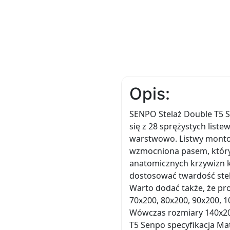
Opis:
SENPO Stelaż Double T5 S
się z 28 sprężystych lis
warstwowo. Listwy monto
wzmocniona pasem, który 
anatomicznych krzywizn 
dostosować twardość stel
Warto dodać także, że pr
70x200, 80x200, 90x200, 1
Wówczas rozmiary 140x200
T5 Senpo specyfikacja Mate