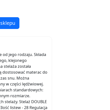
 sklepu
 od jego rodzaju. Składa
ego, klejonego
 stelaża została
ją dostosować materac do
czas snu. Można
ny w części lędźwiowej.
miarach standardowych:
innym rozmiarze.
ch stelaży. Stelaż DOUBLE
lość listew - 28 Regulacja