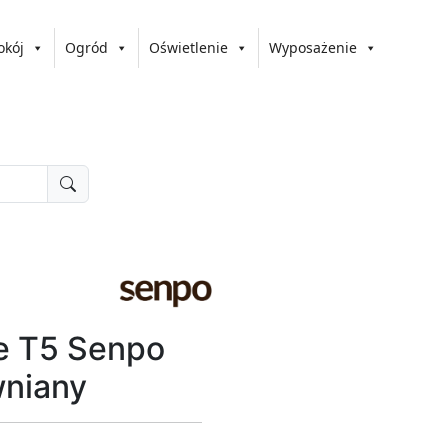
okój
Ogród
Oświetlenie
Wyposażenie
e T5 Senpo
niany