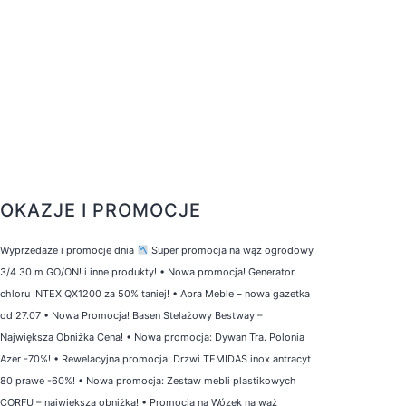
OKAZJE I PROMOCJE
Wyprzedaże i promocje dnia
Super promocja na wąż ogrodowy
3/4 30 m GO/ON! i inne produkty!
•
Nowa promocja! Generator
chloru INTEX QX1200 za 50% taniej!
•
Abra Meble – nowa gazetka
od 27.07
•
Nowa Promocja! Basen Stelażowy Bestway –
Największa Obniżka Cena!
•
Nowa promocja: Dywan Tra. Polonia
Azer -70%!
•
Rewelacyjna promocja: Drzwi TEMIDAS inox antracyt
80 prawe -60%!
•
Nowa promocja: Zestaw mebli plastikowych
CORFU – największa obniżka!
•
Promocja na Wózek na wąż