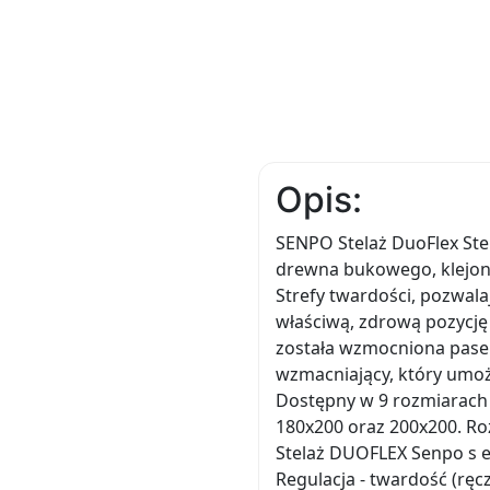
Opis:
SENPO Stelaż DuoFlex Stel
drewna bukowego, klejon
Strefy twardości, pozwal
właściwą, zdrową pozycję
została wzmocniona pasem,
wzmacniający, który umożl
Dostępny w 9 rozmiarach 
180x200 oraz 200x200. Roz
Stelaż DUOFLEX Senpo s ecy
Regulacja - twardość (rę