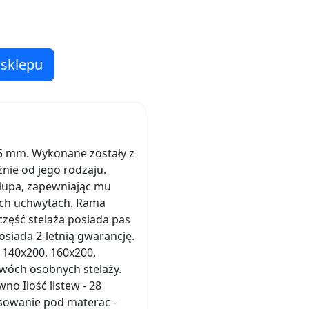
 sklepu
 35 mm. Wykonane zostały z
ie od jego rodzaju.
łupa, zapewniając mu
ych uchwytach. Rama
część stelaża posiada pas
osiada 2-letnią gwarancję.
 140x200, 160x200,
dwóch osobnych stelaży.
no Ilość listew - 28
osowanie pod materac -