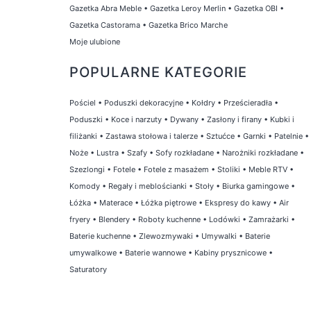
Gazetka Abra Meble
•
Gazetka Leroy Merlin
•
Gazetka OBI
•
Gazetka Castorama
•
Gazetka Brico Marche
Moje ulubione
POPULARNE KATEGORIE
Pościel
•
Poduszki dekoracyjne
•
Kołdry
•
Prześcieradła
•
Poduszki
•
Koce i narzuty
•
Dywany
•
Zasłony i firany
•
Kubki i
filiżanki
•
Zastawa stołowa i talerze
•
Sztućce
•
Garnki
•
Patelnie
•
Noże
•
Lustra
•
Szafy
•
Sofy rozkładane
•
Narożniki rozkładane
•
Szezlongi
•
Fotele
•
Fotele z masażem
•
Stoliki
•
Meble RTV
•
Komody
•
Regały i meblościanki
•
Stoły
•
Biurka gamingowe
•
Łóżka
•
Materace
•
Łóżka piętrowe
•
Ekspresy do kawy
•
Air
fryery
•
Blendery
•
Roboty kuchenne
•
Lodówki
•
Zamrażarki
•
Baterie kuchenne
•
Zlewozmywaki
•
Umywalki
•
Baterie
umywalkowe
•
Baterie wannowe
•
Kabiny prysznicowe
•
Saturatory