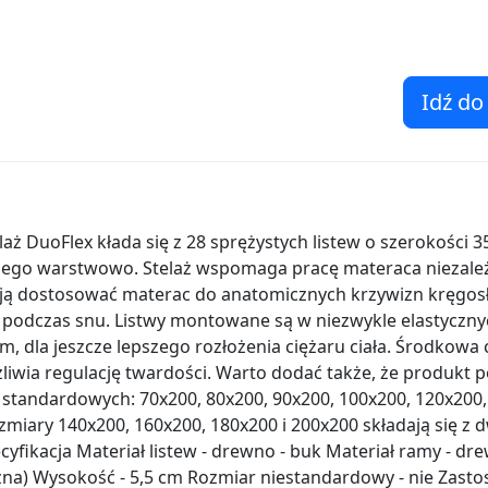
Idź do
aż DuoFlex kłada się z 28 sprężystych listew o szerokości
ego warstwowo. Stelaż wspomaga pracę materaca niezależn
ają dostosować materac do anatomicznych krzywizn kręgos
 podczas snu. Listwy montowane są w niezwykle elastyczn
 dla jeszcze lepszego rozłożenia ciężaru ciała. Środkowa 
iwia regulację twardości. Warto dodać także, że produkt p
standardowych: 70x200, 80x200, 90x200, 100x200, 120x200,
miary 140x200, 160x200, 180x200 i 200x200 składają się z 
fikacja Materiał listew - drewno - buk Materiał ramy - drew
czna) Wysokość - 5,5 cm Rozmiar niestandardowy - nie Zast