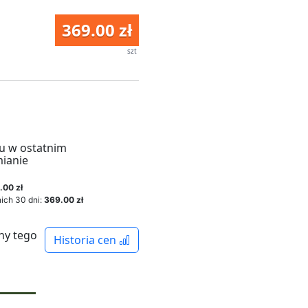
369.00 zł
szt
u w ostatnim
mianie
.00 zł
ich 30 dni:
369.00 zł
ny tego
Historia cen