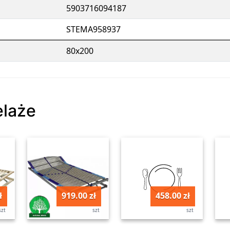
5903716094187
STEMA958937
80x200
elaże
ł
919.00 zł
458.00 zł
szt
szt
szt