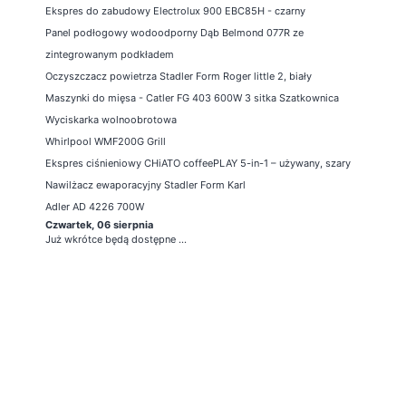
Ekspres do zabudowy Electrolux 900 EBC85H - czarny
Panel podłogowy wodoodporny Dąb Belmond 077R ze
zintegrowanym podkładem
Oczyszczacz powietrza Stadler Form Roger little 2, biały
Maszynki do mięsa - Catler FG 403 600W 3 sitka Szatkownica
Wyciskarka wolnoobrotowa
Whirlpool WMF200G Grill
Ekspres ciśnieniowy CHiATO coffeePLAY 5-in-1 – używany, szary
Nawilżacz ewaporacyjny Stadler Form Karl
Adler AD 4226 700W
Czwartek, 06 sierpnia
Już wkrótce będą dostępne ...