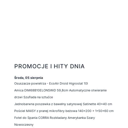
PROMOCJE I HITY DNIA
Środa, 05 sierpnia
Osuszacze powietrza - EcoAir Droid Higrostat 10l
Amica DIM68B10ELONSWiD 59,8cm Automatyczne otwieranie
drzwi Szuflada na sztućce
Jednobarwna poszewka z bawełny satynowej Satinette 40x40 cm
Pościel MAISY z pranej mikrofibry beżowa 140x200 + 1*50x60 cm
Fotel do Spania CORRA Rozkładany Amerykanka Szary
Nowoczesny