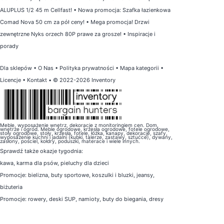
ALUPLUS 1/2 45 m Cellfast!
•
Nowa promocja: Szafka łazienkowa
Comad Nova 50 cm za pół ceny!
•
Mega promocja! Drzwi
zewnętrzne Nyks orzech 80P prawe za grosze!
•
Inspiracje i
porady
Dla sklepów
•
O Nas
•
Polityka prywatności
•
Mapa kategorii
•
Licencje
•
Kontakt
• © 2022-2026 Inventory
Meble, wyposażenie wnętrz, dekoracje z monitoringiem cen. Dom,
wnętrze i ogród. Meble ogrodowe, krzesła ogrodowe, fotele ogrodowe,
stoły ogrodowe, stoły, krzesła, fotele, łóżka, kanapy, dekoracje, szafy,
wyposażenie kuchni i jadalni (kubki, talerze, zastawy, sztućce), dywany,
zasłony, pościel, kołdry, poduszki, materace i wiele innych.
Sprawdź także
okazje tygodnia
:
kawa
,
karma dla psów
,
pieluchy dla dzieci
Promocje:
bielizna
,
buty sportowe
,
koszulki i bluzki
,
jeansy
,
biżuteria
Promocje:
rowery
,
deski SUP
,
namioty
,
buty do biegania
,
dresy