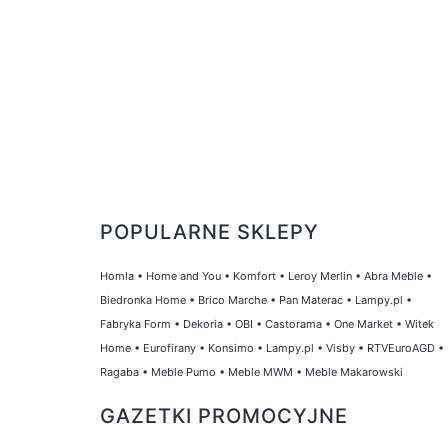
POPULARNE SKLEPY
Homla
•
Home and You
•
Komfort
•
Leroy Merlin
•
Abra Meble
•
Biedronka Home
•
Brico Marche
•
Pan Materac
•
Lampy.pl
•
Fabryka Form
•
Dekoria
•
OBI
•
Castorama
•
One Market
•
Witek
Home
•
Eurofirany
•
Konsimo
•
Lampy.pl
•
Visby
•
RTVEuroAGD
•
Ragaba
•
Meble Pumo
•
Meble MWM
•
Meble Makarowski
GAZETKI PROMOCYJNE