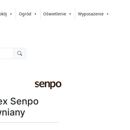
okój
Ogród
Oświetlenie
Wyposażenie
ex Senpo
niany