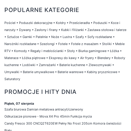
POPULARNE KATEGORIE
Pościel
•
Poduszki dekoracyjne
•
Kołdry
•
Prześcieradła
•
Poduszki
•
Koce i
narzuty
•
Dywany
•
Zasłony i firany
•
Kubki i filiżanki
•
Zastawa stołowa i talerze
•
Sztućce
•
Garnki
•
Patelnie
•
Noże
•
Lustra
•
Szafy
•
Sofy rozkładane
•
Narożniki rozkładane
•
Szezlongi
•
Fotele
•
Fotele z masażem
•
Stoliki
•
Meble
RTV
•
Komody
•
Regały i meblościanki
•
Stoły
•
Biurka gamingowe
•
Łóżka
•
Materace
•
Łóżka piętrowe
•
Ekspresy do kawy
•
Air fryery
•
Blendery
•
Roboty
kuchenne
•
Lodówki
•
Zamrażarki
•
Baterie kuchenne
•
Zlewozmywaki
•
Umywalki
•
Baterie umywalkowe
•
Baterie wannowe
•
Kabiny prysznicowe
•
Saturatory
PROMOCJE I HITY DNIA
Piątek, 07 sierpnia
Szafa biurowa Damian metalowa antracyt/czerwony
Odkurzacze pionowe - Mova X4 Pro 45min Funkcja mycia
Candy Fresco 300 CNCQ2T620EW Pełny No Frost 205cm Komora świeżości
Biały