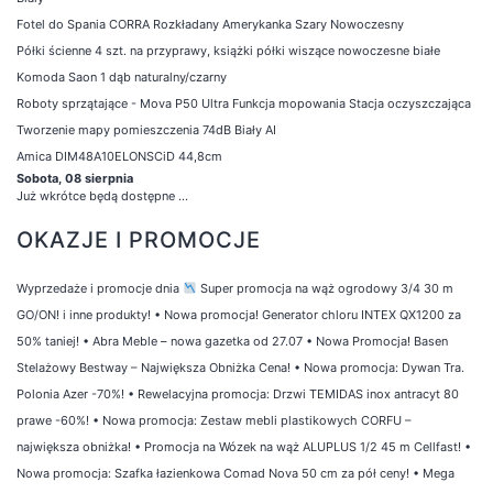
Fotel do Spania CORRA Rozkładany Amerykanka Szary Nowoczesny
Półki ścienne 4 szt. na przyprawy, książki półki wiszące nowoczesne białe
Komoda Saon 1 dąb naturalny/czarny
Roboty sprzątające - Mova P50 Ultra Funkcja mopowania Stacja oczyszczająca
Tworzenie mapy pomieszczenia 74dB Biały AI
Amica DIM48A10ELONSCiD 44,8cm
Sobota, 08 sierpnia
Już wkrótce będą dostępne ...
OKAZJE I PROMOCJE
Wyprzedaże i promocje dnia
Super promocja na wąż ogrodowy 3/4 30 m
GO/ON! i inne produkty!
•
Nowa promocja! Generator chloru INTEX QX1200 za
50% taniej!
•
Abra Meble – nowa gazetka od 27.07
•
Nowa Promocja! Basen
Stelażowy Bestway – Największa Obniżka Cena!
•
Nowa promocja: Dywan Tra.
Polonia Azer -70%!
•
Rewelacyjna promocja: Drzwi TEMIDAS inox antracyt 80
prawe -60%!
•
Nowa promocja: Zestaw mebli plastikowych CORFU –
największa obniżka!
•
Promocja na Wózek na wąż ALUPLUS 1/2 45 m Cellfast!
•
Nowa promocja: Szafka łazienkowa Comad Nova 50 cm za pół ceny!
•
Mega