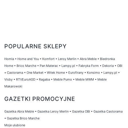
POPULARNE SKLEPY
Homla
•
Home and You
•
Komfort
•
Leroy Merlin
•
Abra Meble
•
Biedronka
Home
•
Brico Marche
•
Pan Materac
•
Lampy.pl
•
Fabryka Form
•
Dekoria
•
OBI
•
Castorama
•
One Market
•
Witek Home
•
Eurofirany
•
Konsimo
•
Lampy.pl
•
Visby
•
RTVEuroAGD
•
Ragaba
•
Meble Pumo
•
Meble MWM
•
Meble
Makarowski
GAZETKI PROMOCYJNE
Gazetka Abra Meble
•
Gazetka Leroy Merlin
•
Gazetka OBI
•
Gazetka Castorama
•
Gazetka Brico Marche
Moje ulubione