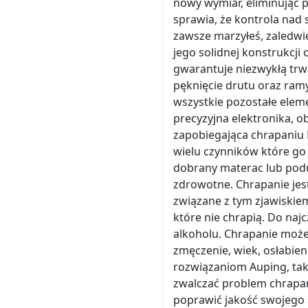
nowy wymiar, eliminując p
sprawia, że kontrola nad s
zawsze marzyłeś, zaledwi
jego solidnej konstrukcj
gwarantuje niezwykłą trw
pęknięcie drutu oraz ram
wszystkie pozostałe elem
precyzyjna elektronika, o
zapobiegająca chrapaniu 
wielu czynników które go z
dobrany materac lub podu
zdrowotne. Chrapanie je
związane z tym zjawiskie
które nie chrapią. Do naj
alkoholu. Chrapanie może
zmęczenie, wiek, osłabie
rozwiązaniom Auping, taki
zwalczać problem chrapani
poprawić jakość swojego 