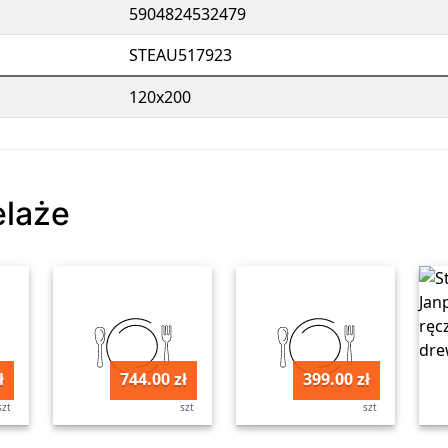
5904824532479
STEAU517923
120x200
elaże
ł
744.00 zł
399.00 zł
szt
szt
szt