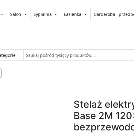
Salon
Sypialnia
Łazienka
Garderoba i przedp
Stelaż elekt
Base 2M 12
bezprzewodo