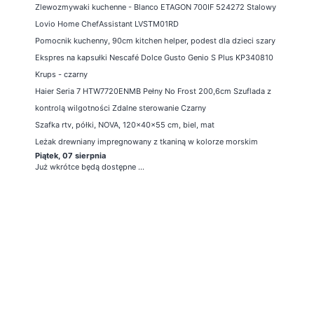
Zlewozmywaki kuchenne - Blanco ETAGON 700IF 524272 Stalowy
Lovio Home ChefAssistant LVSTM01RD
Pomocnik kuchenny, 90cm kitchen helper, podest dla dzieci szary
Ekspres na kapsułki Nescafé Dolce Gusto Genio S Plus KP340810
Krups - czarny
Haier Seria 7 HTW7720ENMB Pełny No Frost 200,6cm Szuflada z
kontrolą wilgotności Zdalne sterowanie Czarny
Szafka rtv, półki, NOVA, 120x40x55 cm, biel, mat
Leżak drewniany impregnowany z tkaniną w kolorze morskim
Piątek, 07 sierpnia
Już wkrótce będą dostępne ...