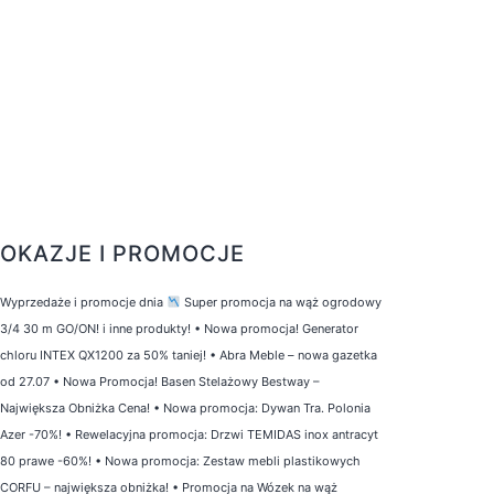
OKAZJE I PROMOCJE
Wyprzedaże i promocje dnia
Super promocja na wąż ogrodowy
3/4 30 m GO/ON! i inne produkty!
•
Nowa promocja! Generator
chloru INTEX QX1200 za 50% taniej!
•
Abra Meble – nowa gazetka
od 27.07
•
Nowa Promocja! Basen Stelażowy Bestway –
Największa Obniżka Cena!
•
Nowa promocja: Dywan Tra. Polonia
Azer -70%!
•
Rewelacyjna promocja: Drzwi TEMIDAS inox antracyt
80 prawe -60%!
•
Nowa promocja: Zestaw mebli plastikowych
CORFU – największa obniżka!
•
Promocja na Wózek na wąż