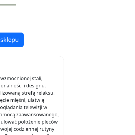
 sklepu
 wzmocnionej stali,
onalności i designu.
alizowaną strefą relaksu.
cie mięśni, ułatwią
glądania telewizji w
za pomocą zaawansowanego,
gulować położenie pleców
Twojej codziennej rutyny