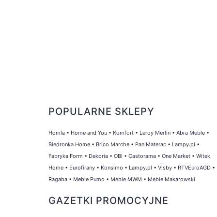
POPULARNE SKLEPY
Homla
•
Home and You
•
Komfort
•
Leroy Merlin
•
Abra Meble
•
Biedronka Home
•
Brico Marche
•
Pan Materac
•
Lampy.pl
•
Fabryka Form
•
Dekoria
•
OBI
•
Castorama
•
One Market
•
Witek
Home
•
Eurofirany
•
Konsimo
•
Lampy.pl
•
Visby
•
RTVEuroAGD
•
Ragaba
•
Meble Pumo
•
Meble MWM
•
Meble Makarowski
GAZETKI PROMOCYJNE