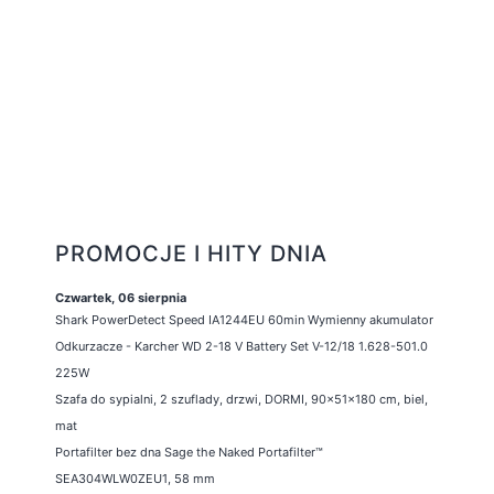
PROMOCJE I HITY DNIA
Czwartek, 06 sierpnia
Shark PowerDetect Speed IA1244EU 60min Wymienny akumulator
Odkurzacze - Karcher WD 2-18 V Battery Set V-12/18 1.628-501.0
225W
Szafa do sypialni, 2 szuflady, drzwi, DORMI, 90x51x180 cm, biel,
mat
Portafilter bez dna Sage the Naked Portafilter™
SEA304WLW0ZEU1, 58 mm