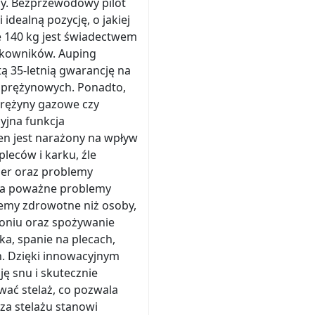
dy. Bezprzewodowy pilot
idealną pozycję, o jakiej
e 140 kg jest świadectwem
ytkowników. Auping
ą 35-letnią gwarancję na
sprężynowych. Ponadto,
prężyny gazowe czy
cyjna funkcja
en jest narażony na wpływ
pleców i karku, źle
ner oraz problemy
 ma poważne problemy
lemy zdrowotne niż osoby,
ytoniu oraz spożywanie
a, spanie na plecach,
h. Dzięki innowacyjnym
ę snu i skutecznie
wać stelaż, co pozwala
za stelażu stanowi