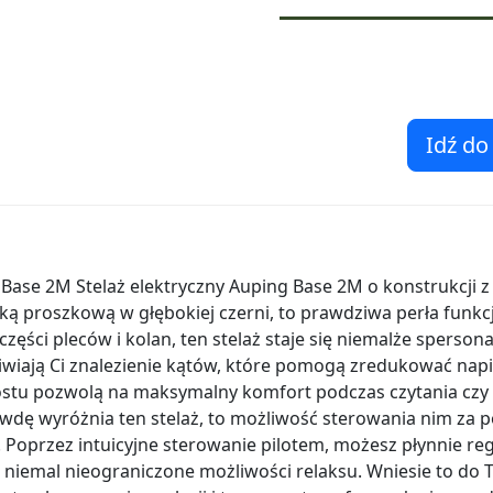
Idź do
 Base 2M Stelaż elektryczny Auping Base 2M o konstrukcji z
ą proszkową w głębokiej czerni, to prawdziwa perła funkcj
 części pleców i kolan, ten stelaż staje się niemalże sperson
wiają Ci znalezienie kątów, które pomogą zredukować napię
ostu pozwolą na maksymalny komfort podczas czytania czy o
rawdę wyróżnia ten stelaż, to możliwość sterowania nim 
Poprzez intuicyjne sterowanie pilotem, możesz płynnie re
e niemal nieograniczone możliwości relaksu. Wniesie to do 