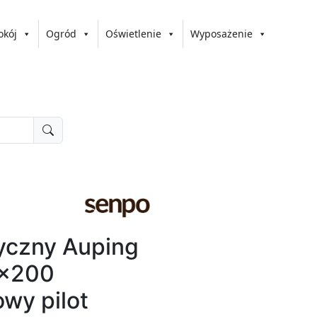
okój
Ogród
Oświetlenie
Wyposażenie
ryczny Auping
0x200
wy pilot