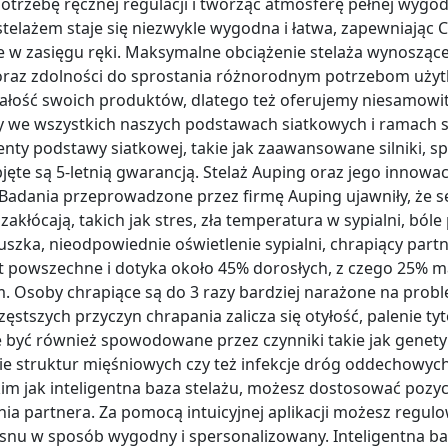
otrzebę ręcznej regulacji i tworząc atmosferę pełnej wygo
telażem staje się niezwykle wygodna i łatwa, zapewniając Ci 
e w zasięgu ręki. Maksymalne obciążenie stelaża wynosząc
i oraz zdolności do sprostania różnorodnym potrzebom uż
ałość swoich produktów, dlatego też oferujemy niesamowit
y we wszystkich naszych podstawach siatkowych i ramach 
enty podstawy siatkowej, takie jak zaawansowane silniki, s
bjęte są 5-letnią gwarancją. Stelaż Auping oraz jego innowa
Badania przeprowadzone przez firmę Auping ujawniły, że s
akłócają, takich jak stres, zła temperatura w sypialni, bóle 
szka, nieodpowiednie oświetlenie sypialni, chrapiący part
st powszechne i dotyka około 45% dorosłych, z czego 25%
m. Osoby chrapiące są do 3 razy bardziej narażone na prob
częstszych przyczyn chrapania zalicza się otyłość, palenie t
 być również spowodowane przez czynniki takie jak genetyk
nie struktur mięśniowych czy też infekcje dróg oddechowyc
m jak inteligentna baza stelażu, możesz dostosować pozycj
a partnera. Za pomocą intuicyjnej aplikacji możesz regulo
snu w sposób wygodny i spersonalizowany. Inteligentna ba