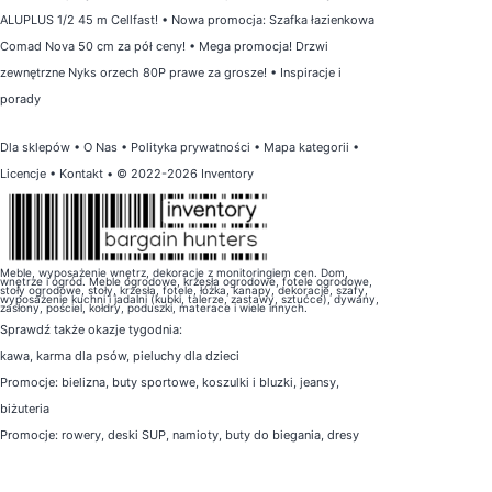
ALUPLUS 1/2 45 m Cellfast!
•
Nowa promocja: Szafka łazienkowa
Comad Nova 50 cm za pół ceny!
•
Mega promocja! Drzwi
zewnętrzne Nyks orzech 80P prawe za grosze!
•
Inspiracje i
porady
Dla sklepów
•
O Nas
•
Polityka prywatności
•
Mapa kategorii
•
Licencje
•
Kontakt
• © 2022-2026 Inventory
Meble, wyposażenie wnętrz, dekoracje z monitoringiem cen. Dom,
wnętrze i ogród. Meble ogrodowe, krzesła ogrodowe, fotele ogrodowe,
stoły ogrodowe, stoły, krzesła, fotele, łóżka, kanapy, dekoracje, szafy,
wyposażenie kuchni i jadalni (kubki, talerze, zastawy, sztućce), dywany,
zasłony, pościel, kołdry, poduszki, materace i wiele innych.
Sprawdź także
okazje tygodnia
:
kawa
,
karma dla psów
,
pieluchy dla dzieci
Promocje:
bielizna
,
buty sportowe
,
koszulki i bluzki
,
jeansy
,
biżuteria
Promocje:
rowery
,
deski SUP
,
namioty
,
buty do biegania
,
dresy