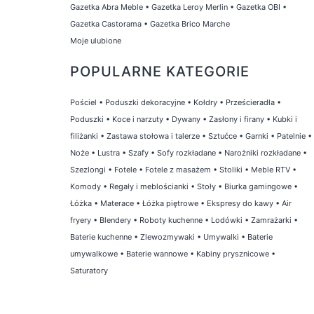
Gazetka Abra Meble
•
Gazetka Leroy Merlin
•
Gazetka OBI
•
Gazetka Castorama
•
Gazetka Brico Marche
Moje ulubione
POPULARNE KATEGORIE
Pościel
•
Poduszki dekoracyjne
•
Kołdry
•
Prześcieradła
•
Poduszki
•
Koce i narzuty
•
Dywany
•
Zasłony i firany
•
Kubki i
filiżanki
•
Zastawa stołowa i talerze
•
Sztućce
•
Garnki
•
Patelnie
•
Noże
•
Lustra
•
Szafy
•
Sofy rozkładane
•
Narożniki rozkładane
•
Szezlongi
•
Fotele
•
Fotele z masażem
•
Stoliki
•
Meble RTV
•
Komody
•
Regały i meblościanki
•
Stoły
•
Biurka gamingowe
•
Łóżka
•
Materace
•
Łóżka piętrowe
•
Ekspresy do kawy
•
Air
fryery
•
Blendery
•
Roboty kuchenne
•
Lodówki
•
Zamrażarki
•
Baterie kuchenne
•
Zlewozmywaki
•
Umywalki
•
Baterie
umywalkowe
•
Baterie wannowe
•
Kabiny prysznicowe
•
Saturatory