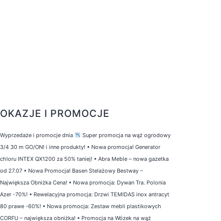
OKAZJE I PROMOCJE
Wyprzedaże i promocje dnia
Super promocja na wąż ogrodowy
3/4 30 m GO/ON! i inne produkty!
•
Nowa promocja! Generator
chloru INTEX QX1200 za 50% taniej!
•
Abra Meble – nowa gazetka
od 27.07
•
Nowa Promocja! Basen Stelażowy Bestway –
Największa Obniżka Cena!
•
Nowa promocja: Dywan Tra. Polonia
Azer -70%!
•
Rewelacyjna promocja: Drzwi TEMIDAS inox antracyt
80 prawe -60%!
•
Nowa promocja: Zestaw mebli plastikowych
CORFU – największa obniżka!
•
Promocja na Wózek na wąż