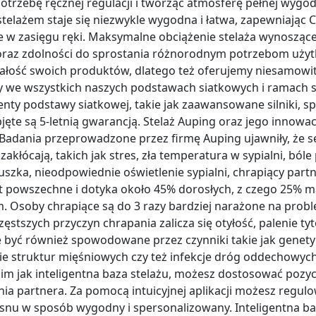
otrzebę ręcznej regulacji i tworząc atmosferę pełnej wygo
telażem staje się niezwykle wygodna i łatwa, zapewniając Ci 
e w zasięgu ręki. Maksymalne obciążenie stelaża wynosząc
i oraz zdolności do sprostania różnorodnym potrzebom uż
ałość swoich produktów, dlatego też oferujemy niesamowit
y we wszystkich naszych podstawach siatkowych i ramach 
enty podstawy siatkowej, takie jak zaawansowane silniki, s
bjęte są 5-letnią gwarancją. Stelaż Auping oraz jego innowa
Badania przeprowadzone przez firmę Auping ujawniły, że s
akłócają, takich jak stres, zła temperatura w sypialni, bóle 
szka, nieodpowiednie oświetlenie sypialni, chrapiący part
st powszechne i dotyka około 45% dorosłych, z czego 25%
m. Osoby chrapiące są do 3 razy bardziej narażone na prob
częstszych przyczyn chrapania zalicza się otyłość, palenie t
 być również spowodowane przez czynniki takie jak genetyk
nie struktur mięśniowych czy też infekcje dróg oddechowyc
m jak inteligentna baza stelażu, możesz dostosować pozycj
a partnera. Za pomocą intuicyjnej aplikacji możesz regulo
snu w sposób wygodny i spersonalizowany. Inteligentna ba