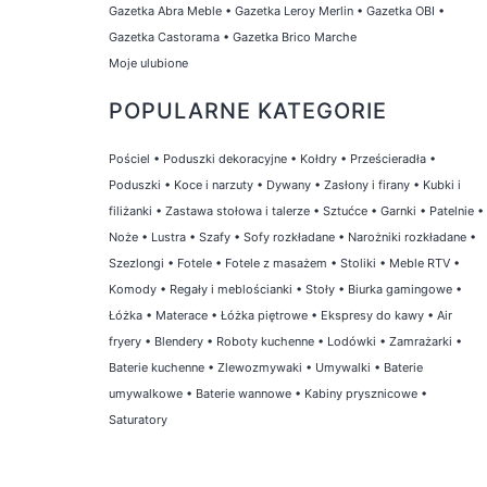
Gazetka Abra Meble
•
Gazetka Leroy Merlin
•
Gazetka OBI
•
Gazetka Castorama
•
Gazetka Brico Marche
Moje ulubione
POPULARNE KATEGORIE
Pościel
•
Poduszki dekoracyjne
•
Kołdry
•
Prześcieradła
•
Poduszki
•
Koce i narzuty
•
Dywany
•
Zasłony i firany
•
Kubki i
filiżanki
•
Zastawa stołowa i talerze
•
Sztućce
•
Garnki
•
Patelnie
•
Noże
•
Lustra
•
Szafy
•
Sofy rozkładane
•
Narożniki rozkładane
•
Szezlongi
•
Fotele
•
Fotele z masażem
•
Stoliki
•
Meble RTV
•
Komody
•
Regały i meblościanki
•
Stoły
•
Biurka gamingowe
•
Łóżka
•
Materace
•
Łóżka piętrowe
•
Ekspresy do kawy
•
Air
fryery
•
Blendery
•
Roboty kuchenne
•
Lodówki
•
Zamrażarki
•
Baterie kuchenne
•
Zlewozmywaki
•
Umywalki
•
Baterie
umywalkowe
•
Baterie wannowe
•
Kabiny prysznicowe
•
Saturatory