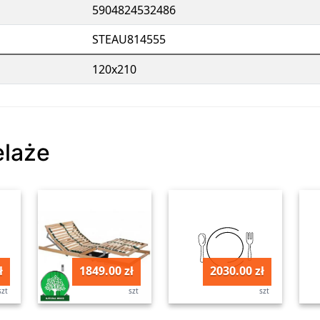
5904824532486
STEAU814555
120x210
elaże
ł
1849.00 zł
2030.00 zł
szt
szt
szt