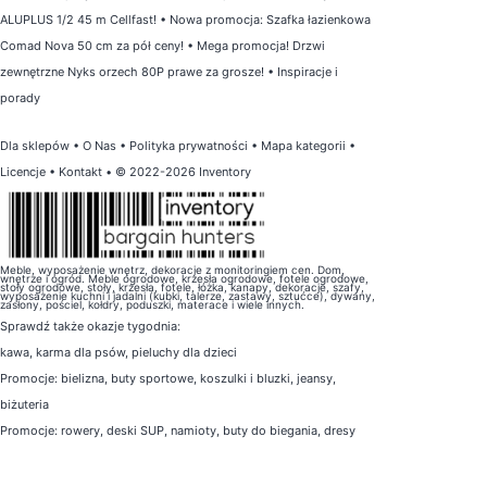
ALUPLUS 1/2 45 m Cellfast!
•
Nowa promocja: Szafka łazienkowa
Comad Nova 50 cm za pół ceny!
•
Mega promocja! Drzwi
zewnętrzne Nyks orzech 80P prawe za grosze!
•
Inspiracje i
porady
Dla sklepów
•
O Nas
•
Polityka prywatności
•
Mapa kategorii
•
Licencje
•
Kontakt
• © 2022-2026 Inventory
Meble, wyposażenie wnętrz, dekoracje z monitoringiem cen. Dom,
wnętrze i ogród. Meble ogrodowe, krzesła ogrodowe, fotele ogrodowe,
stoły ogrodowe, stoły, krzesła, fotele, łóżka, kanapy, dekoracje, szafy,
wyposażenie kuchni i jadalni (kubki, talerze, zastawy, sztućce), dywany,
zasłony, pościel, kołdry, poduszki, materace i wiele innych.
Sprawdź także
okazje tygodnia
:
kawa
,
karma dla psów
,
pieluchy dla dzieci
Promocje:
bielizna
,
buty sportowe
,
koszulki i bluzki
,
jeansy
,
biżuteria
Promocje:
rowery
,
deski SUP
,
namioty
,
buty do biegania
,
dresy