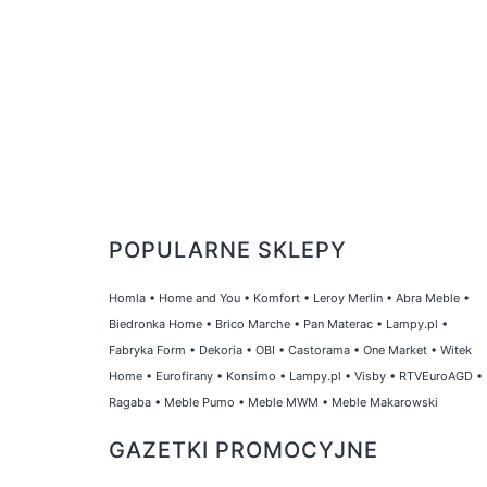
POPULARNE SKLEPY
Homla
•
Home and You
•
Komfort
•
Leroy Merlin
•
Abra Meble
•
Biedronka Home
•
Brico Marche
•
Pan Materac
•
Lampy.pl
•
Fabryka Form
•
Dekoria
•
OBI
•
Castorama
•
One Market
•
Witek
Home
•
Eurofirany
•
Konsimo
•
Lampy.pl
•
Visby
•
RTVEuroAGD
•
Ragaba
•
Meble Pumo
•
Meble MWM
•
Meble Makarowski
GAZETKI PROMOCYJNE