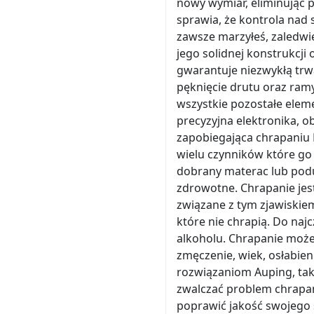
nowy wymiar, eliminując p
sprawia, że kontrola nad s
zawsze marzyłeś, zaledwi
jego solidnej konstrukcj
gwarantuje niezwykłą trw
pęknięcie drutu oraz ram
wszystkie pozostałe elem
precyzyjna elektronika, o
zapobiegająca chrapaniu 
wielu czynników które go z
dobrany materac lub podu
zdrowotne. Chrapanie je
związane z tym zjawiskie
które nie chrapią. Do naj
alkoholu. Chrapanie może
zmęczenie, wiek, osłabie
rozwiązaniom Auping, taki
zwalczać problem chrapani
poprawić jakość swojego 