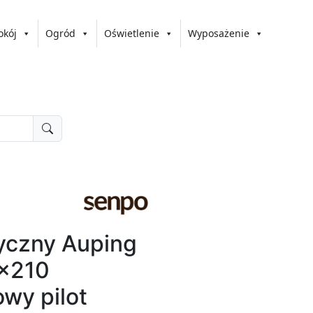
okój
Ogród
Oświetlenie
Wyposażenie
ryczny Auping
x210
wy pilot