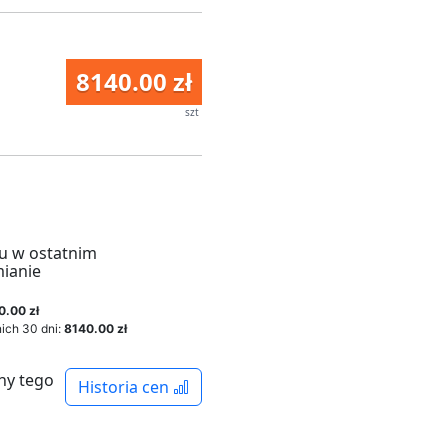
8140.00 zł
szt
u w ostatnim
mianie
0.00 zł
ich 30 dni:
8140.00 zł
ny tego
Historia cen