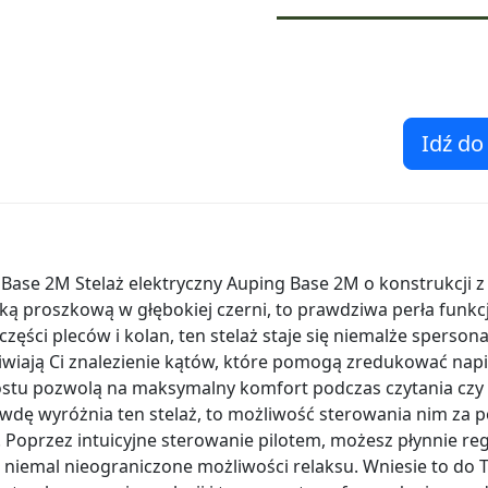
Idź do
 Base 2M Stelaż elektryczny Auping Base 2M o konstrukcji z
ą proszkową w głębokiej czerni, to prawdziwa perła funkcj
 części pleców i kolan, ten stelaż staje się niemalże sperson
wiają Ci znalezienie kątów, które pomogą zredukować napię
ostu pozwolą na maksymalny komfort podczas czytania czy o
rawdę wyróżnia ten stelaż, to możliwość sterowania nim 
Poprzez intuicyjne sterowanie pilotem, możesz płynnie re
e niemal nieograniczone możliwości relaksu. Wniesie to do 