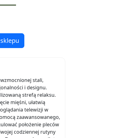
 sklepu
 wzmocnionej stali,
onalności i designu.
alizowaną strefą relaksu.
cie mięśni, ułatwią
glądania telewizji w
za pomocą zaawansowanego,
gulować położenie pleców
Twojej codziennej rutyny