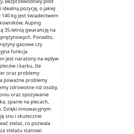
dy. Bezprzewodowy pilot
idealną pozycję, o jakiej
e 140 kg jest świadectwem
ytkowników. Auping
ą 35-letnią gwarancję na
sprężynowych. Ponadto,
prężyny gazowe czy
cyjna funkcja
en jest narażony na wpływ
pleców i karku, źle
ner oraz problemy
 ma poważne problemy
lemy zdrowotne niż osoby,
ytoniu oraz spożywanie
a, spanie na plecach,
h. Dzięki innowacyjnym
ę snu i skutecznie
wać stelaż, co pozwala
za stelażu stanowi