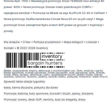
Polonia Azer -70%!
•
Rewelacyjna promocja: Drzwi TEMIDAS inox antracyt 80
prawe -60%!
•
Nowa promocja: Zestaw mebli plastikowych CORFU –
największa obniżka!
•
Promocja na Wózek na wąż ALUPLUS 1/2 45 m Cellfast!
•
Nowa promocja: Szafka łazienkowa Comad Nova 50 cm za pół ceny!
•
Mega
promocja! Drzwi zewnętrzne Nyks orzech 80P prawe za grosze!
•
Inspiracje i
porady
Dla sklepów
•
O Nas
•
Polityka prywatności
•
Mapa kategorii
•
Licencje
•
Kontakt
• © 2022-2026 Inventory
Meble, wyposażenie wnętrz, dekoracje z monitoringiem cen. Dom, wnętrze i ogród.
Meble ogrodowe, krzesła ogrodowe, fotele ogrodowe, stoły ogrodowe, stoły, krzesła,
fotele, łóżka, kanapy, dekoracje, szafy, wyposażenie kuchni i jadalni (kubki, talerze,
zastawy, sztućce), dywany, zasłony, pościel, kołdry, poduszki, materace i wiele innych.
Sprawdź także
okazje tygodnia
:
kawa
,
karma dla psów
,
pieluchy dla dzieci
Promocje:
bielizna
,
buty sportowe
,
koszulki i bluzki
,
jeansy
,
biżuteria
Promocje:
rowery
,
deski SUP
,
namioty
,
buty do biegania
,
dresy