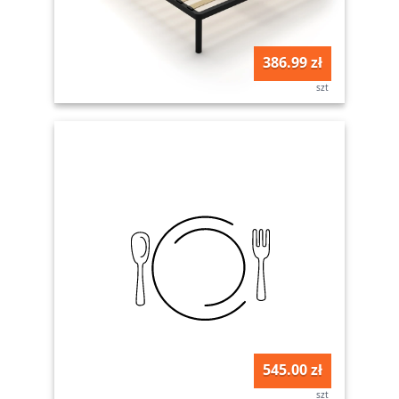
386.99 zł
szt
545.00 zł
szt