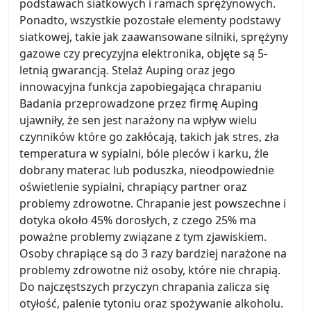
podstawach siatkowych i ramach sprężynowych.
Ponadto, wszystkie pozostałe elementy podstawy
siatkowej, takie jak zaawansowane silniki, sprężyny
gazowe czy precyzyjna elektronika, objęte są 5-
letnią gwarancją. Stelaż Auping oraz jego
innowacyjna funkcja zapobiegająca chrapaniu
Badania przeprowadzone przez firmę Auping
ujawniły, że sen jest narażony na wpływ wielu
czynników które go zakłócają, takich jak stres, zła
temperatura w sypialni, bóle pleców i karku, źle
dobrany materac lub poduszka, nieodpowiednie
oświetlenie sypialni, chrapiący partner oraz
problemy zdrowotne. Chrapanie jest powszechne i
dotyka około 45% dorosłych, z czego 25% ma
poważne problemy związane z tym zjawiskiem.
Osoby chrapiące są do 3 razy bardziej narażone na
problemy zdrowotne niż osoby, które nie chrapią.
Do najczęstszych przyczyn chrapania zalicza się
otyłość, palenie tytoniu oraz spożywanie alkoholu.