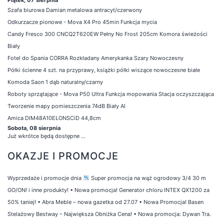
Szafa biurowa Damian metalowa antracyt/czerwony
Odkurzacze pionowe - Mova X4 Pro 45min Funkcja mycia
Candy Fresco 300 CNCQ2T620EW Pełny No Frost 205cm Komora świeżości
Biały
Fotel do Spania CORRA Rozkładany Amerykanka Szary Nowoczesny
Półki ścienne 4 szt. na przyprawy, książki półki wiszące nowoczesne białe
Komoda Saon 1 dąb naturalny/czarny
Roboty sprzątające - Mova P50 Ultra Funkcja mopowania Stacja oczyszczająca
Tworzenie mapy pomieszczenia 74dB Biały AI
Amica DIM48A10ELONSCiD 44,8cm
Sobota, 08 sierpnia
Już wkrótce będą dostępne ...
OKAZJE I PROMOCJE
Wyprzedaże i promocje dnia
Super promocja na wąż ogrodowy 3/4 30 m
GO/ON! i inne produkty!
•
Nowa promocja! Generator chloru INTEX QX1200 za
50% taniej!
•
Abra Meble – nowa gazetka od 27.07
•
Nowa Promocja! Basen
Stelażowy Bestway – Największa Obniżka Cena!
•
Nowa promocja: Dywan Tra.