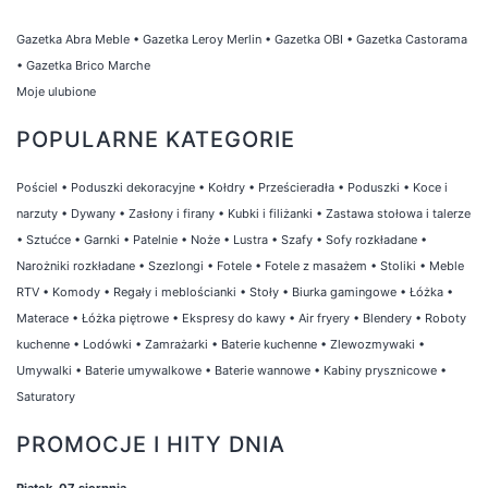
Gazetka Abra Meble
•
Gazetka Leroy Merlin
•
Gazetka OBI
•
Gazetka Castorama
•
Gazetka Brico Marche
Moje ulubione
POPULARNE KATEGORIE
Pościel
•
Poduszki dekoracyjne
•
Kołdry
•
Prześcieradła
•
Poduszki
•
Koce i
narzuty
•
Dywany
•
Zasłony i firany
•
Kubki i filiżanki
•
Zastawa stołowa i talerze
•
Sztućce
•
Garnki
•
Patelnie
•
Noże
•
Lustra
•
Szafy
•
Sofy rozkładane
•
Narożniki rozkładane
•
Szezlongi
•
Fotele
•
Fotele z masażem
•
Stoliki
•
Meble
RTV
•
Komody
•
Regały i meblościanki
•
Stoły
•
Biurka gamingowe
•
Łóżka
•
Materace
•
Łóżka piętrowe
•
Ekspresy do kawy
•
Air fryery
•
Blendery
•
Roboty
kuchenne
•
Lodówki
•
Zamrażarki
•
Baterie kuchenne
•
Zlewozmywaki
•
Umywalki
•
Baterie umywalkowe
•
Baterie wannowe
•
Kabiny prysznicowe
•
Saturatory
PROMOCJE I HITY DNIA
Piątek, 07 sierpnia