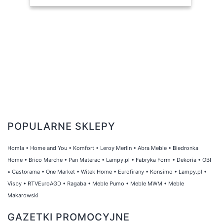
POPULARNE SKLEPY
Homla
•
Home and You
•
Komfort
•
Leroy Merlin
•
Abra Meble
•
Biedronka
Home
•
Brico Marche
•
Pan Materac
•
Lampy.pl
•
Fabryka Form
•
Dekoria
•
OBI
•
Castorama
•
One Market
•
Witek Home
•
Eurofirany
•
Konsimo
•
Lampy.pl
•
Visby
•
RTVEuroAGD
•
Ragaba
•
Meble Pumo
•
Meble MWM
•
Meble
Makarowski
GAZETKI PROMOCYJNE