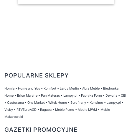
POPULARNE SKLEPY
Homla
•
Home and You
•
Komfort
•
Leroy Merlin
•
Abra Meble
•
Biedronka
Home
•
Brico Marche
•
Pan Materac
•
Lampy.pl
•
Fabryka Form
•
Dekoria
•
OBI
•
Castorama
•
One Market
•
Witek Home
•
Eurofirany
•
Konsimo
•
Lampy.pl
•
Visby
•
RTVEuroAGD
•
Ragaba
•
Meble Pumo
•
Meble MWM
•
Meble
Makarowski
GAZETKI PROMOCYJNE