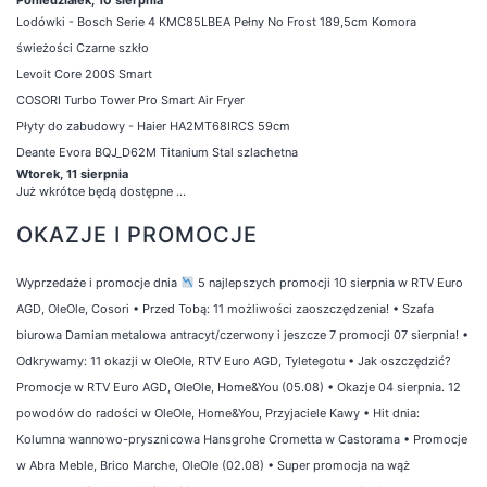
Lodówki - Bosch Serie 4 KMC85LBEA Pełny No Frost 189,5cm Komora
świeżości Czarne szkło
Levoit Core 200S Smart
COSORI Turbo Tower Pro Smart Air Fryer
Płyty do zabudowy - Haier HA2MT68IRCS 59cm
Deante Evora BQJ_D62M Titanium Stal szlachetna
Wtorek, 11 sierpnia
Już wkrótce będą dostępne ...
OKAZJE I PROMOCJE
Wyprzedaże i promocje dnia
5 najlepszych promocji 10 sierpnia w RTV Euro
AGD, OleOle, Cosori
•
Przed Tobą: 11 możliwości zaoszczędzenia!
•
Szafa
biurowa Damian metalowa antracyt/czerwony i jeszcze 7 promocji 07 sierpnia!
•
Odkrywamy: 11 okazji w OleOle, RTV Euro AGD, Tyletegotu
•
Jak oszczędzić?
Promocje w RTV Euro AGD, OleOle, Home&You (05.08)
•
Okazje 04 sierpnia. 12
powodów do radości w OleOle, Home&You, Przyjaciele Kawy
•
Hit dnia:
Kolumna wannowo-prysznicowa Hansgrohe Crometta w Castorama
•
Promocje
w Abra Meble, Brico Marche, OleOle (02.08)
•
Super promocja na wąż