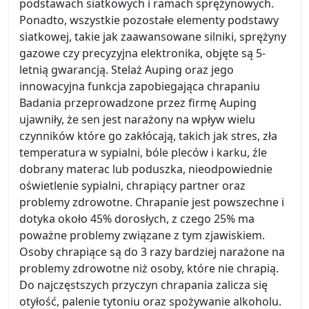
podstawach siatkowych i ramach sprężynowych.
Ponadto, wszystkie pozostałe elementy podstawy
siatkowej, takie jak zaawansowane silniki, sprężyny
gazowe czy precyzyjna elektronika, objęte są 5-
letnią gwarancją. Stelaż Auping oraz jego
innowacyjna funkcja zapobiegająca chrapaniu
Badania przeprowadzone przez firmę Auping
ujawniły, że sen jest narażony na wpływ wielu
czynników które go zakłócają, takich jak stres, zła
temperatura w sypialni, bóle pleców i karku, źle
dobrany materac lub poduszka, nieodpowiednie
oświetlenie sypialni, chrapiący partner oraz
problemy zdrowotne. Chrapanie jest powszechne i
dotyka około 45% dorosłych, z czego 25% ma
poważne problemy związane z tym zjawiskiem.
Osoby chrapiące są do 3 razy bardziej narażone na
problemy zdrowotne niż osoby, które nie chrapią.
Do najczęstszych przyczyn chrapania zalicza się
otyłość, palenie tytoniu oraz spożywanie alkoholu.