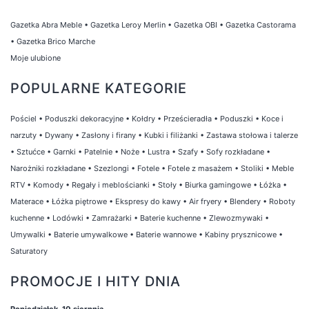
Gazetka Abra Meble
•
Gazetka Leroy Merlin
•
Gazetka OBI
•
Gazetka Castorama
•
Gazetka Brico Marche
Moje ulubione
POPULARNE KATEGORIE
Pościel
•
Poduszki dekoracyjne
•
Kołdry
•
Prześcieradła
•
Poduszki
•
Koce i
narzuty
•
Dywany
•
Zasłony i firany
•
Kubki i filiżanki
•
Zastawa stołowa i talerze
•
Sztućce
•
Garnki
•
Patelnie
•
Noże
•
Lustra
•
Szafy
•
Sofy rozkładane
•
Narożniki rozkładane
•
Szezlongi
•
Fotele
•
Fotele z masażem
•
Stoliki
•
Meble
RTV
•
Komody
•
Regały i meblościanki
•
Stoły
•
Biurka gamingowe
•
Łóżka
•
Materace
•
Łóżka piętrowe
•
Ekspresy do kawy
•
Air fryery
•
Blendery
•
Roboty
kuchenne
•
Lodówki
•
Zamrażarki
•
Baterie kuchenne
•
Zlewozmywaki
•
Umywalki
•
Baterie umywalkowe
•
Baterie wannowe
•
Kabiny prysznicowe
•
Saturatory
PROMOCJE I HITY DNIA
Poniedziałek, 10 sierpnia