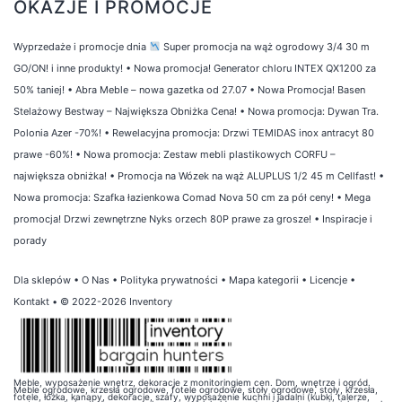
OKAZJE I PROMOCJE
Wyprzedaże i promocje dnia
Super promocja na wąż ogrodowy 3/4 30 m
GO/ON! i inne produkty!
•
Nowa promocja! Generator chloru INTEX QX1200 za
50% taniej!
•
Abra Meble – nowa gazetka od 27.07
•
Nowa Promocja! Basen
Stelażowy Bestway – Największa Obniżka Cena!
•
Nowa promocja: Dywan Tra.
Polonia Azer -70%!
•
Rewelacyjna promocja: Drzwi TEMIDAS inox antracyt 80
prawe -60%!
•
Nowa promocja: Zestaw mebli plastikowych CORFU –
największa obniżka!
•
Promocja na Wózek na wąż ALUPLUS 1/2 45 m Cellfast!
•
Nowa promocja: Szafka łazienkowa Comad Nova 50 cm za pół ceny!
•
Mega
promocja! Drzwi zewnętrzne Nyks orzech 80P prawe za grosze!
•
Inspiracje i
porady
Dla sklepów
•
O Nas
•
Polityka prywatności
•
Mapa kategorii
•
Licencje
•
Kontakt
• © 2022-2026 Inventory
Meble, wyposażenie wnętrz, dekoracje z monitoringiem cen. Dom, wnętrze i ogród.
Meble ogrodowe, krzesła ogrodowe, fotele ogrodowe, stoły ogrodowe, stoły, krzesła,
fotele, łóżka, kanapy, dekoracje, szafy, wyposażenie kuchni i jadalni (kubki, talerze,