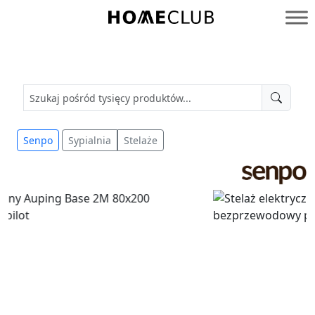
Przejdź
do
Homeclub
treści
Senpo
Sypialnia
Stelaże