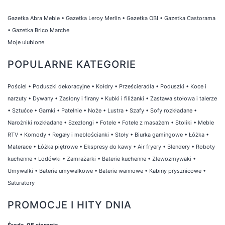
Gazetka Abra Meble
•
Gazetka Leroy Merlin
•
Gazetka OBI
•
Gazetka Castorama
•
Gazetka Brico Marche
Moje ulubione
POPULARNE KATEGORIE
Pościel
•
Poduszki dekoracyjne
•
Kołdry
•
Prześcieradła
•
Poduszki
•
Koce i
narzuty
•
Dywany
•
Zasłony i firany
•
Kubki i filiżanki
•
Zastawa stołowa i talerze
•
Sztućce
•
Garnki
•
Patelnie
•
Noże
•
Lustra
•
Szafy
•
Sofy rozkładane
•
Narożniki rozkładane
•
Szezlongi
•
Fotele
•
Fotele z masażem
•
Stoliki
•
Meble
RTV
•
Komody
•
Regały i meblościanki
•
Stoły
•
Biurka gamingowe
•
Łóżka
•
Materace
•
Łóżka piętrowe
•
Ekspresy do kawy
•
Air fryery
•
Blendery
•
Roboty
kuchenne
•
Lodówki
•
Zamrażarki
•
Baterie kuchenne
•
Zlewozmywaki
•
Umywalki
•
Baterie umywalkowe
•
Baterie wannowe
•
Kabiny prysznicowe
•
Saturatory
PROMOCJE I HITY DNIA
Środa, 05 sierpnia