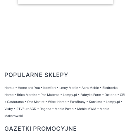
POPULARNE SKLEPY
Homla
•
Home and You
•
Komfort
•
Leroy Merlin
•
Abra Meble
•
Biedronka
Home
•
Brico Marche
•
Pan Materac
•
Lampy.pl
•
Fabryka Form
•
Dekoria
•
OBI
•
Castorama
•
One Market
•
Witek Home
•
Eurofirany
•
Konsimo
•
Lampy.pl
•
Visby
•
RTVEuroAGD
•
Ragaba
•
Meble Pumo
•
Meble MWM
•
Meble
Makarowski
GAZETKI PROMOCYJNE