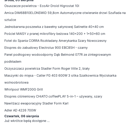
Osuszacze powietrza - EcoAir Droid Higrostat 10l
Amica DIM68B10ELONSWiD 59,8cm Automatyczne otwieranie drzwi Szuflada na
sztućce
Jednobarwna poszewka z bawełny satynowej Satinette 40x40 cm
Pościel MAISY z pranej mikrofibry beżowa 140x200 + 1*50x60 cm
Fotel do Spania CORRA Rozkładany Amerykanka Szary Nowoczesny
Ekspres do zabudowy Electrolux 900 EBC85H - czarny
Panel podłogowy wodoodporny Dąb Belmond 077R ze zintegrowanym
podkładem
Oczyszczacz powietrza Stadler Form Roger little 2, biały
Maszynki do mięsa - Catler FG 403 600W 3 sitka Szatkownica Wyciskarka
wolnoobrotowa
Whirlpool WMF200G Grill
Ekspres ciśnieniowy CHiATO coffeePLAY 5-in-1 – używany, szary
Nawilżacz ewaporacyjny Stadler Form Karl
Adler AD 4226 700W
Czwartek, 06 sierpnia
Już wkrótce będą dostępne ...