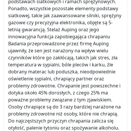
podstawach siatkowych i ramach sprężynowych.
Ponadto, wszystkie pozostałe elementy podstawy
siatkowej, takie jak zaawansowane silniki, sprężyny
gazowe czy precyzyjna elektronika, objęte są 5-
letnią gwarancją. Stelaż Auping oraz jego
innowacyjna funkcja zapobiegająca chrapaniu
Badania przeprowadzone przez firmę Auping
ujawniły, że sen jest narażony na wpływ wielu
czynników które go zakłócają, takich jak stres, zła
temperatura w sypialni, bóle pleców i karku, źle
dobrany materac lub poduszka, nieodpowiednie
oświetlenie sypialni, chrapiący partner oraz
problemy zdrowotne. Chrapanie jest powszechne i
dotyka około 45% dorosłych, z czego 25% ma
poważne problemy związane z tym zjawiskiem.
Osoby chrapiące są do 3 razy bardziej narażone na
problemy zdrowotne niż osoby, które nie chrapią.
Do najczęstszych przyczyn chrapania zalicza się
otyłość, palenie tytoniu oraz spożywanie alkoholu.