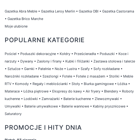
Gazetka Abra Meble
•
Gazetka Leroy Merlin
•
Gazetka OBI
•
Gazetka Castorama
•
Gazetka Brico Marche
Moje ulubione
POPULARNE KATEGORIE
Pościel
•
Poduszki dekoracyjne
•
Kołdry
•
Prześcieradła
•
Poduszki
•
Koce i
narzuty
•
Dywany
•
Zasłony i firany
•
Kubki i filiżanki
•
Zastawa stołowa i talerze
•
Sztućce
•
Garnki
•
Patelnie
•
Noże
•
Lustra
•
Szafy
•
Sofy rozkładane
•
Narożniki rozkładane
•
Szezlongi
•
Fotele
•
Fotele z masażem
•
Stoliki
•
Meble
RTV
•
Komody
•
Regały i meblościanki
•
Stoły
•
Biurka gamingowe
•
Łóżka
•
Materace
•
Łóżka piętrowe
•
Ekspresy do kawy
•
Air fryery
•
Blendery
•
Roboty
kuchenne
•
Lodówki
•
Zamrażarki
•
Baterie kuchenne
•
Zlewozmywaki
•
Umywalki
•
Baterie umywalkowe
•
Baterie wannowe
•
Kabiny prysznicowe
•
Saturatory
PROMOCJE I HITY DNIA
Piątek, 07 sierpnia