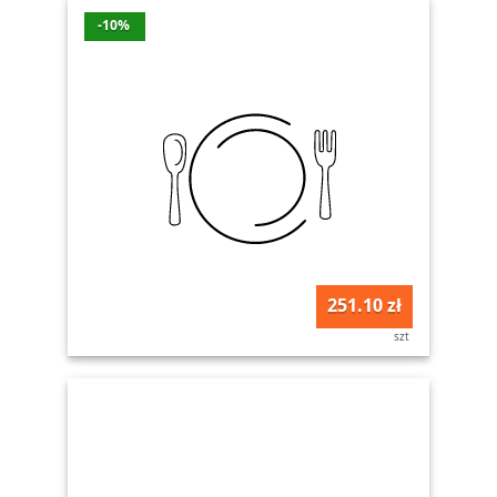
-10%
251.10 zł
szt