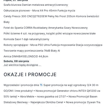
Szafa biurowa Damian metalowa antracyt/czerwony
Odkurzacze pionowe - Mova X4 Pro 45min Funkcja mycia
Candy Fresco 300 CNCQ2T620EW Pełny No Frost 205cm Komora świeżości
Biały
Fotel do Spania CORRA Rozkładany Amerykanka Szary Nowoczesny
Półki ścienne 4 szt. na przyprawy, książki półki wiszące nowoczesne białe
Komoda Saon 1 dąb naturalny/czarny
Roboty sprzątające - Mova P50 Ultra Funkcja mopowania Stacja oczyszczająca
Tworzenie mapy pomieszczenia 74dB Biały AI
Amica DIM48A10ELONSCiD 44,8cm
Sobota, 08 sierpnia
Już wkrótce będą dostępne ...
OKAZJE I PROMOCJE
Wyprzedaże i promocje dnia
Super promocja na wąż ogrodowy 3/4 30 m
GO/ON! i inne produkty!
•
Nowa promocja! Generator chloru INTEX QX1200 za
50% taniej!
•
Abra Meble – nowa gazetka od 27.07
•
Nowa Promocja! Basen
Stelażowy Bestway – Największa Obniżka Cena!
•
Nowa promocja: Dywan Tra.