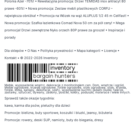
Polonia Azer -70%!
•
Rewelacyjna promocja: Drzwi TEMIDAS inox antracyt 80
prawe -60%!
•
Nowa promocja: Zestaw mebli plastikowych CORFU –
największa obniżka!
•
Promocja na Wózek na wąż ALUPLUS 1/2 45 m Cellfast!
•
Nowa promocja: Szafka łazienkowa Comad Nova 50 cm za pół ceny!
•
Mega
promocja! Drzwi zewnętrzne Nyks orzech 80P prawe za grosze!
•
Inspiracje i
porady
Dla sklepów
•
O Nas
•
Polityka prywatności
•
Mapa kategorii
•
Licencje
•
Kontakt
• © 2022-2026 Inventory
Meble, wyposażenie wnętrz, dekoracje z monitoringiem cen. Dom, wnętrze i ogród.
Meble ogrodowe, krzesła ogrodowe, fotele ogrodowe, stoły ogrodowe, stoły, krzesła,
fotele, łóżka, kanapy, dekoracje, szafy, wyposażenie kuchni i jadalni (kubki, talerze,
zastawy, sztućce), dywany, zasłony, pościel, kołdry, poduszki, materace i wiele innych.
Sprawdź także
okazje tygodnia
:
kawa
,
karma dla psów
,
pieluchy dla dzieci
Promocje:
bielizna
,
buty sportowe
,
koszulki i bluzki
,
jeansy
,
biżuteria
Promocje:
rowery
,
deski SUP
,
namioty
,
buty do biegania
,
dresy