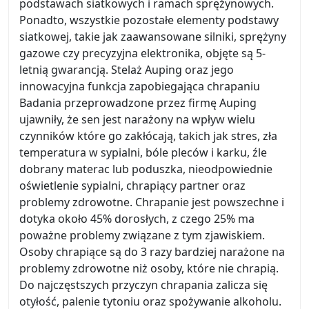
podstawach siatkowych i ramach sprężynowych.
Ponadto, wszystkie pozostałe elementy podstawy
siatkowej, takie jak zaawansowane silniki, sprężyny
gazowe czy precyzyjna elektronika, objęte są 5-
letnią gwarancją. Stelaż Auping oraz jego
innowacyjna funkcja zapobiegająca chrapaniu
Badania przeprowadzone przez firmę Auping
ujawniły, że sen jest narażony na wpływ wielu
czynników które go zakłócają, takich jak stres, zła
temperatura w sypialni, bóle pleców i karku, źle
dobrany materac lub poduszka, nieodpowiednie
oświetlenie sypialni, chrapiący partner oraz
problemy zdrowotne. Chrapanie jest powszechne i
dotyka około 45% dorosłych, z czego 25% ma
poważne problemy związane z tym zjawiskiem.
Osoby chrapiące są do 3 razy bardziej narażone na
problemy zdrowotne niż osoby, które nie chrapią.
Do najczęstszych przyczyn chrapania zalicza się
otyłość, palenie tytoniu oraz spożywanie alkoholu.