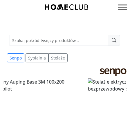
Przejdź
do
Homeclub
treści
Senpo
Sypialnia
Stelaże