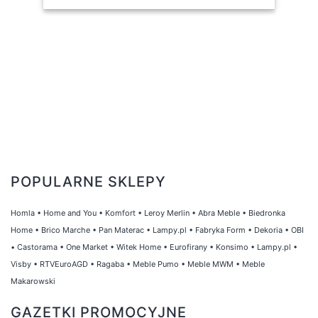
POPULARNE SKLEPY
Homla
•
Home and You
•
Komfort
•
Leroy Merlin
•
Abra Meble
•
Biedronka
Home
•
Brico Marche
•
Pan Materac
•
Lampy.pl
•
Fabryka Form
•
Dekoria
•
OBI
•
Castorama
•
One Market
•
Witek Home
•
Eurofirany
•
Konsimo
•
Lampy.pl
•
Visby
•
RTVEuroAGD
•
Ragaba
•
Meble Pumo
•
Meble MWM
•
Meble
Makarowski
GAZETKI PROMOCYJNE