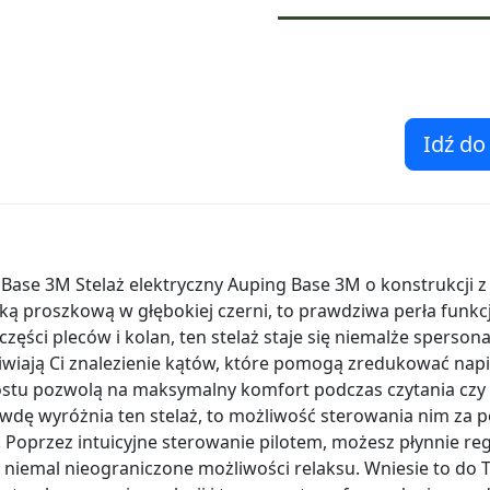
Idź do
 Base 3M Stelaż elektryczny Auping Base 3M o konstrukcji z
ą proszkową w głębokiej czerni, to prawdziwa perła funkcj
 części pleców i kolan, ten stelaż staje się niemalże sperson
wiają Ci znalezienie kątów, które pomogą zredukować napię
ostu pozwolą na maksymalny komfort podczas czytania czy o
rawdę wyróżnia ten stelaż, to możliwość sterowania nim 
Poprzez intuicyjne sterowanie pilotem, możesz płynnie re
e niemal nieograniczone możliwości relaksu. Wniesie to do 