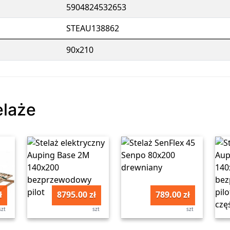
5904824532653
STEAU138862
90x210
elaże
ł
8795.00 zł
789.00 zł
szt
szt
szt