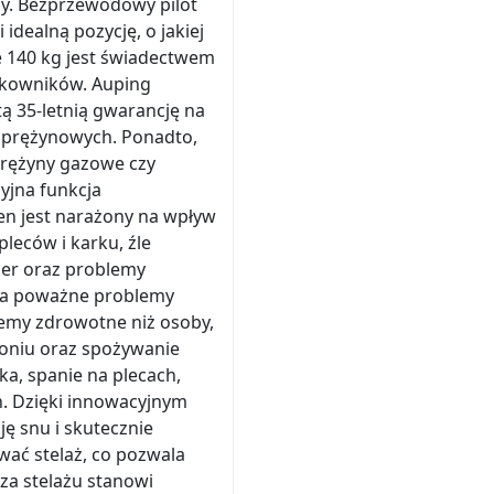
dy. Bezprzewodowy pilot
idealną pozycję, o jakiej
e 140 kg jest świadectwem
ytkowników. Auping
ą 35-letnią gwarancję na
sprężynowych. Ponadto,
prężyny gazowe czy
cyjna funkcja
en jest narażony na wpływ
pleców i karku, źle
ner oraz problemy
 ma poważne problemy
lemy zdrowotne niż osoby,
ytoniu oraz spożywanie
a, spanie na plecach,
h. Dzięki innowacyjnym
ę snu i skutecznie
wać stelaż, co pozwala
za stelażu stanowi