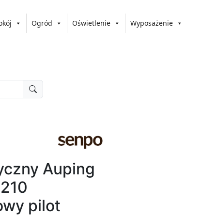
okój
Ogród
Oświetlenie
Wyposażenie
ryczny Auping
x210
wy pilot