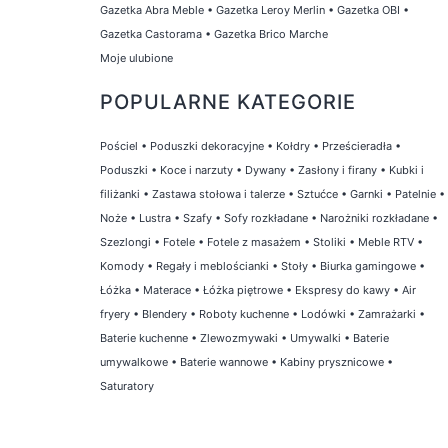
Gazetka Abra Meble
•
Gazetka Leroy Merlin
•
Gazetka OBI
•
Gazetka Castorama
•
Gazetka Brico Marche
Moje ulubione
POPULARNE KATEGORIE
Pościel
•
Poduszki dekoracyjne
•
Kołdry
•
Prześcieradła
•
Poduszki
•
Koce i narzuty
•
Dywany
•
Zasłony i firany
•
Kubki i
filiżanki
•
Zastawa stołowa i talerze
•
Sztućce
•
Garnki
•
Patelnie
•
Noże
•
Lustra
•
Szafy
•
Sofy rozkładane
•
Narożniki rozkładane
•
Szezlongi
•
Fotele
•
Fotele z masażem
•
Stoliki
•
Meble RTV
•
Komody
•
Regały i meblościanki
•
Stoły
•
Biurka gamingowe
•
Łóżka
•
Materace
•
Łóżka piętrowe
•
Ekspresy do kawy
•
Air
fryery
•
Blendery
•
Roboty kuchenne
•
Lodówki
•
Zamrażarki
•
Baterie kuchenne
•
Zlewozmywaki
•
Umywalki
•
Baterie
umywalkowe
•
Baterie wannowe
•
Kabiny prysznicowe
•
Saturatory