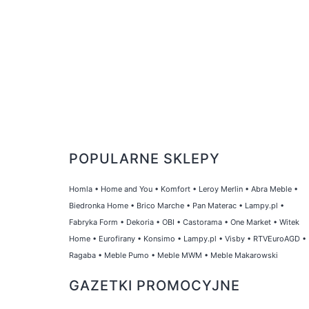
POPULARNE SKLEPY
Homla
•
Home and You
•
Komfort
•
Leroy Merlin
•
Abra Meble
•
Biedronka Home
•
Brico Marche
•
Pan Materac
•
Lampy.pl
•
Fabryka Form
•
Dekoria
•
OBI
•
Castorama
•
One Market
•
Witek
Home
•
Eurofirany
•
Konsimo
•
Lampy.pl
•
Visby
•
RTVEuroAGD
•
Ragaba
•
Meble Pumo
•
Meble MWM
•
Meble Makarowski
GAZETKI PROMOCYJNE