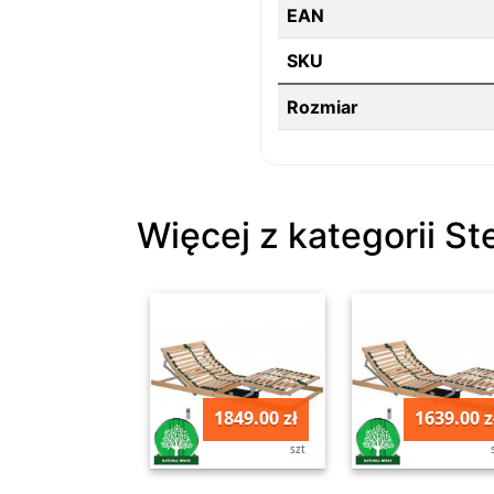
EAN
SKU
Rozmiar
Więcej z kategorii St
1849.00 zł
1639.00 z
szt