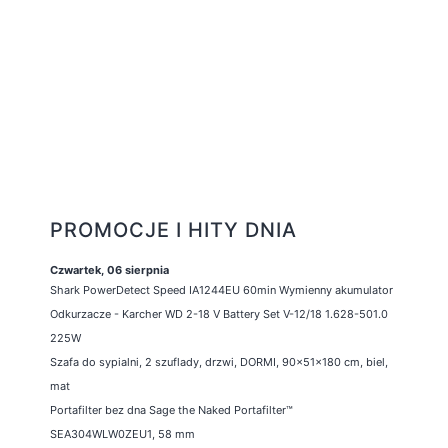
PROMOCJE I HITY DNIA
Czwartek, 06 sierpnia
Shark PowerDetect Speed IA1244EU 60min Wymienny akumulator
Odkurzacze - Karcher WD 2-18 V Battery Set V-12/18 1.628-501.0
225W
Szafa do sypialni, 2 szuflady, drzwi, DORMI, 90x51x180 cm, biel,
mat
Portafilter bez dna Sage the Naked Portafilter™
SEA304WLW0ZEU1, 58 mm