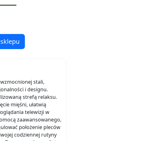
 sklepu
 wzmocnionej stali,
onalności i designu.
alizowaną strefą relaksu.
cie mięśni, ułatwią
glądania telewizji w
za pomocą zaawansowanego,
gulować położenie pleców
Twojej codziennej rutyny