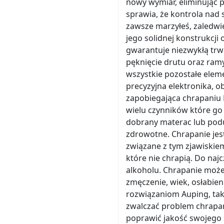
nowy wymiar, eliminując p
sprawia, że kontrola nad s
zawsze marzyłeś, zaledwi
jego solidnej konstrukcj
gwarantuje niezwykłą trw
pęknięcie drutu oraz ram
wszystkie pozostałe elem
precyzyjna elektronika, o
zapobiegająca chrapaniu 
wielu czynników które go z
dobrany materac lub podu
zdrowotne. Chrapanie je
związane z tym zjawiskie
które nie chrapią. Do naj
alkoholu. Chrapanie może
zmęczenie, wiek, osłabie
rozwiązaniom Auping, taki
zwalczać problem chrapani
poprawić jakość swojego 