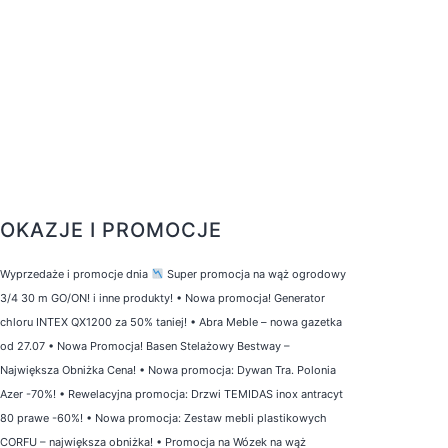
OKAZJE I PROMOCJE
Wyprzedaże i promocje dnia
Super promocja na wąż ogrodowy
3/4 30 m GO/ON! i inne produkty!
•
Nowa promocja! Generator
chloru INTEX QX1200 za 50% taniej!
•
Abra Meble – nowa gazetka
od 27.07
•
Nowa Promocja! Basen Stelażowy Bestway –
Największa Obniżka Cena!
•
Nowa promocja: Dywan Tra. Polonia
Azer -70%!
•
Rewelacyjna promocja: Drzwi TEMIDAS inox antracyt
80 prawe -60%!
•
Nowa promocja: Zestaw mebli plastikowych
CORFU – największa obniżka!
•
Promocja na Wózek na wąż