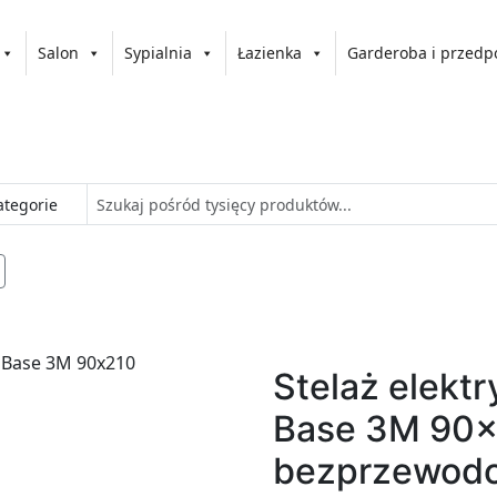
Salon
Sypialnia
Łazienka
Garderoba i przedp
Stelaż elekt
Base 3M 90
bezprzewodo