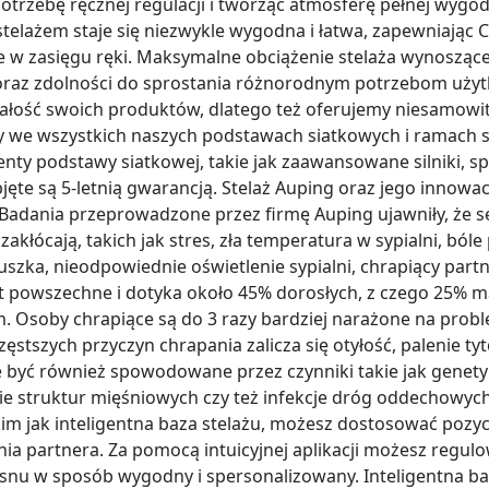
otrzebę ręcznej regulacji i tworząc atmosferę pełnej wygo
telażem staje się niezwykle wygodna i łatwa, zapewniając Ci 
e w zasięgu ręki. Maksymalne obciążenie stelaża wynosząc
i oraz zdolności do sprostania różnorodnym potrzebom uż
ałość swoich produktów, dlatego też oferujemy niesamowit
y we wszystkich naszych podstawach siatkowych i ramach 
enty podstawy siatkowej, takie jak zaawansowane silniki, s
bjęte są 5-letnią gwarancją. Stelaż Auping oraz jego innowa
Badania przeprowadzone przez firmę Auping ujawniły, że s
akłócają, takich jak stres, zła temperatura w sypialni, bóle 
szka, nieodpowiednie oświetlenie sypialni, chrapiący part
st powszechne i dotyka około 45% dorosłych, z czego 25%
m. Osoby chrapiące są do 3 razy bardziej narażone na prob
częstszych przyczyn chrapania zalicza się otyłość, palenie t
 być również spowodowane przez czynniki takie jak genetyk
nie struktur mięśniowych czy też infekcje dróg oddechowyc
m jak inteligentna baza stelażu, możesz dostosować pozycj
a partnera. Za pomocą intuicyjnej aplikacji możesz regulo
snu w sposób wygodny i spersonalizowany. Inteligentna ba