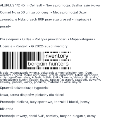
ALUPLUS 1/2 45 m Cellfast!
•
Nowa promocja: Szafka łazienkowa
Comad Nova 50 cm za pół ceny!
•
Mega promocja! Drzwi
zewnętrzne Nyks orzech 80P prawe za grosze!
•
Inspiracje i
porady
Dla sklepów
•
O Nas
•
Polityka prywatności
•
Mapa kategorii
•
Licencje
•
Kontakt
• © 2022-2026 Inventory
Meble, wyposażenie wnętrz, dekoracje z monitoringiem cen. Dom,
wnętrze i ogród. Meble ogrodowe, krzesła ogrodowe, fotele ogrodowe,
stoły ogrodowe, stoły, krzesła, fotele, łóżka, kanapy, dekoracje, szafy,
wyposażenie kuchni i jadalni (kubki, talerze, zastawy, sztućce), dywany,
zasłony, pościel, kołdry, poduszki, materace i wiele innych.
Sprawdź także
okazje tygodnia
:
kawa
,
karma dla psów
,
pieluchy dla dzieci
Promocje:
bielizna
,
buty sportowe
,
koszulki i bluzki
,
jeansy
,
biżuteria
Promocje:
rowery
,
deski SUP
,
namioty
,
buty do biegania
,
dresy