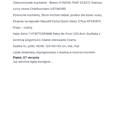
Zlewozmywaki kuchenne - Blanco ETAGON 700IF 524272 Stalowy
Lovio Home ChefAssistant LVSTM01RD
Pomocnik kuchenny, 90cm kitchen helper, podest dla dzieci szary
Ekspres na kapsułki Nescafé Dolce Gusto Genio S Plus KP340810
Krups - czarny
Haier Seria 7 HTW7720ENMB Pełny No Frost 200,6cm Szuflada z
kontrolą wilgotności Zdalne sterowanie Czarny
Szafka rtv, półki, NOVA, 120x40x55 cm, biel, mat
Leżak drewniany impregnowany z tkaniną w kolorze morskim
Piątek, 07 sierpnia
Już wkrótce będą dostępne ...