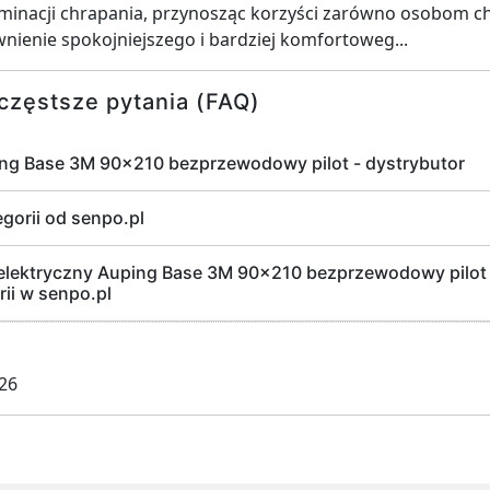
minacji chrapania, przynosząc korzyści zarówno osobom chr
ienie spokojniejszego i bardziej komfortoweg...
częstsze pytania (FAQ)
ing Base 3M 90x210 bezprzewodowy pilot - dystrybutor
egorii od senpo.pl
elektryczny Auping Base 3M 90x210 bezprzewodowy pilot n
ii w senpo.pl
026