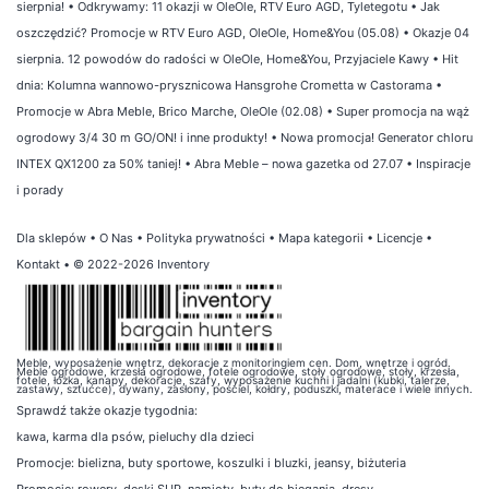
sierpnia!
•
Odkrywamy: 11 okazji w OleOle, RTV Euro AGD, Tyletegotu
•
Jak
oszczędzić? Promocje w RTV Euro AGD, OleOle, Home&You (05.08)
•
Okazje 04
sierpnia. 12 powodów do radości w OleOle, Home&You, Przyjaciele Kawy
•
Hit
dnia: Kolumna wannowo-prysznicowa Hansgrohe Crometta w Castorama
•
Promocje w Abra Meble, Brico Marche, OleOle (02.08)
•
Super promocja na wąż
ogrodowy 3/4 30 m GO/ON! i inne produkty!
•
Nowa promocja! Generator chloru
INTEX QX1200 za 50% taniej!
•
Abra Meble – nowa gazetka od 27.07
•
Inspiracje
i porady
Dla sklepów
•
O Nas
•
Polityka prywatności
•
Mapa kategorii
•
Licencje
•
Kontakt
• © 2022-2026 Inventory
Meble, wyposażenie wnętrz, dekoracje z monitoringiem cen. Dom, wnętrze i ogród.
Meble ogrodowe, krzesła ogrodowe, fotele ogrodowe, stoły ogrodowe, stoły, krzesła,
fotele, łóżka, kanapy, dekoracje, szafy, wyposażenie kuchni i jadalni (kubki, talerze,
zastawy, sztućce), dywany, zasłony, pościel, kołdry, poduszki, materace i wiele innych.
Sprawdź także
okazje tygodnia
:
kawa
,
karma dla psów
,
pieluchy dla dzieci
Promocje:
bielizna
,
buty sportowe
,
koszulki i bluzki
,
jeansy
,
biżuteria