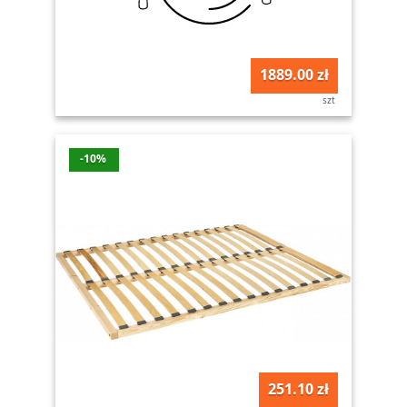
1889.00 zł
szt
-10%
251.10 zł