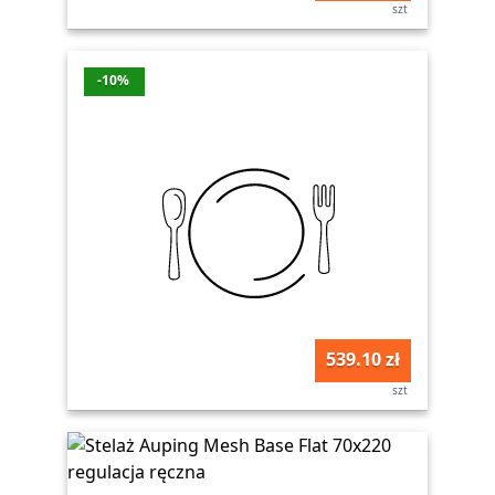
szt
-10%
539.10 zł
szt