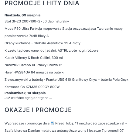
PROMOCJE I HITY DNIA
Niedziela, 09 sierpnia
Stół St-23 200x100+2x50 dąb naturalny
Mova P50 Ultra Funkcja mopowania Stacja oczyszczająca Tworzenie mapy
pomieszczenia 74dB Biały AI
Okapy kuchenne - Globalo Arenoflow 39.4 Złoty
Krzesło tapicerowane, do jadalni, ASTRI, złote nogi, różowe
Kubek Villeroy & Boch Cellini, 300 ml
Narożnik Campo XL Prawy Crown 12
Haier HWS84GA 84 miejsca na butelki
Zlewozmywaki z baterią - Franke UBG 610 Granitowy Onyx + bateria Pola Onyx
Kenwood Go KZM35.000GY 800W
Poniedziałek, 10 sierpnia
Już wkrótce będą dostępne ...
OKAZJE I PROMOCJE
Wyprzedaże i promocje dnia
Przed Tobą: 11 możliwości zaoszczędzenia!
•
Szafa biurowa Damian metalowa antracyt/czerwony i jeszcze 7 promocji 07