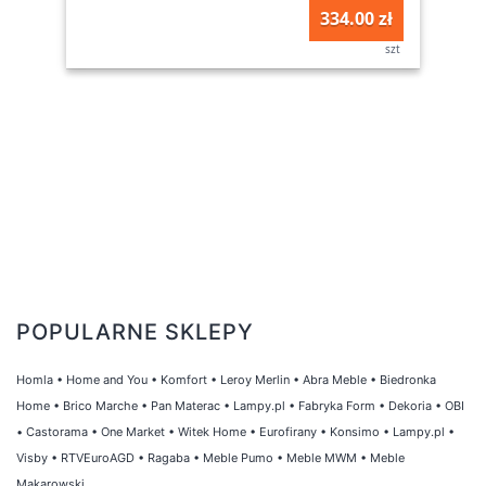
334.00 zł
szt
POPULARNE SKLEPY
Homla
•
Home and You
•
Komfort
•
Leroy Merlin
•
Abra Meble
•
Biedronka
Home
•
Brico Marche
•
Pan Materac
•
Lampy.pl
•
Fabryka Form
•
Dekoria
•
OBI
•
Castorama
•
One Market
•
Witek Home
•
Eurofirany
•
Konsimo
•
Lampy.pl
•
Visby
•
RTVEuroAGD
•
Ragaba
•
Meble Pumo
•
Meble MWM
•
Meble
Makarowski