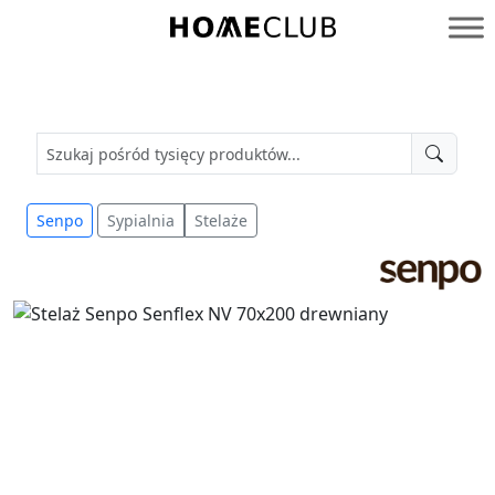
Przejdź
do
Homeclub
treści
Senpo
Sypialnia
Stelaże