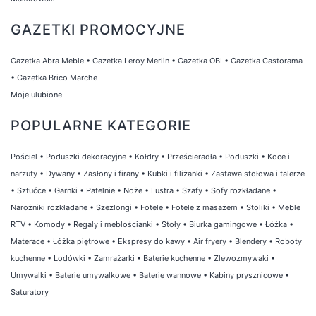
GAZETKI PROMOCYJNE
Gazetka Abra Meble
•
Gazetka Leroy Merlin
•
Gazetka OBI
•
Gazetka Castorama
•
Gazetka Brico Marche
Moje ulubione
POPULARNE KATEGORIE
Pościel
•
Poduszki dekoracyjne
•
Kołdry
•
Prześcieradła
•
Poduszki
•
Koce i
narzuty
•
Dywany
•
Zasłony i firany
•
Kubki i filiżanki
•
Zastawa stołowa i talerze
•
Sztućce
•
Garnki
•
Patelnie
•
Noże
•
Lustra
•
Szafy
•
Sofy rozkładane
•
Narożniki rozkładane
•
Szezlongi
•
Fotele
•
Fotele z masażem
•
Stoliki
•
Meble
RTV
•
Komody
•
Regały i meblościanki
•
Stoły
•
Biurka gamingowe
•
Łóżka
•
Materace
•
Łóżka piętrowe
•
Ekspresy do kawy
•
Air fryery
•
Blendery
•
Roboty
kuchenne
•
Lodówki
•
Zamrażarki
•
Baterie kuchenne
•
Zlewozmywaki
•
Umywalki
•
Baterie umywalkowe
•
Baterie wannowe
•
Kabiny prysznicowe
•
Saturatory