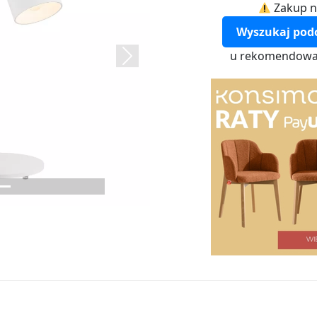
Zakup n
Wyszukaj pod
u rekomendowa
Next