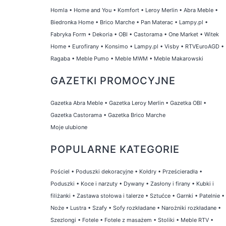
Homla
•
Home and You
•
Komfort
•
Leroy Merlin
•
Abra Meble
•
Biedronka Home
•
Brico Marche
•
Pan Materac
•
Lampy.pl
•
Fabryka Form
•
Dekoria
•
OBI
•
Castorama
•
One Market
•
Witek
Home
•
Eurofirany
•
Konsimo
•
Lampy.pl
•
Visby
•
RTVEuroAGD
•
Ragaba
•
Meble Pumo
•
Meble MWM
•
Meble Makarowski
GAZETKI PROMOCYJNE
Gazetka Abra Meble
•
Gazetka Leroy Merlin
•
Gazetka OBI
•
Gazetka Castorama
•
Gazetka Brico Marche
Moje ulubione
POPULARNE KATEGORIE
Pościel
•
Poduszki dekoracyjne
•
Kołdry
•
Prześcieradła
•
Poduszki
•
Koce i narzuty
•
Dywany
•
Zasłony i firany
•
Kubki i
filiżanki
•
Zastawa stołowa i talerze
•
Sztućce
•
Garnki
•
Patelnie
•
Noże
•
Lustra
•
Szafy
•
Sofy rozkładane
•
Narożniki rozkładane
•
Szezlongi
•
Fotele
•
Fotele z masażem
•
Stoliki
•
Meble RTV
•