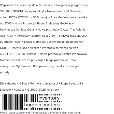
Wyprzedaże i promocje dnia
Super promocja na wąż ogrodowy
3/4 30 m GO/ON! i inne produkty!
•
Nowa promocja! Generator
chloru INTEX QX1200 za 50% taniej!
•
Abra Meble – nowa gazetka
od 27.07
•
Nowa Promocja! Basen Stelażowy Bestway –
Największa Obniżka Cena!
•
Nowa promocja: Dywan Tra. Polonia
Azer -70%!
•
Rewelacyjna promocja: Drzwi TEMIDAS inox antracyt
80 prawe -60%!
•
Nowa promocja: Zestaw mebli plastikowych
CORFU – największa obniżka!
•
Promocja na Wózek na wąż
ALUPLUS 1/2 45 m Cellfast!
•
Nowa promocja: Szafka łazienkowa
Comad Nova 50 cm za pół ceny!
•
Mega promocja! Drzwi
zewnętrzne Nyks orzech 80P prawe za grosze!
•
Inspiracje i
porady
Dla sklepów
•
O Nas
•
Polityka prywatności
•
Mapa kategorii
•
Licencje
•
Kontakt
• © 2022-2026 Inventory
Meble, wyposażenie wnętrz, dekoracje z monitoringiem cen. Dom,