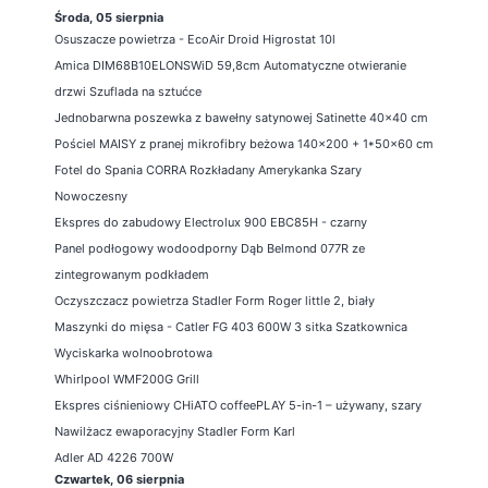
Środa, 05 sierpnia
Osuszacze powietrza - EcoAir Droid Higrostat 10l
Amica DIM68B10ELONSWiD 59,8cm Automatyczne otwieranie
drzwi Szuflada na sztućce
Jednobarwna poszewka z bawełny satynowej Satinette 40x40 cm
Pościel MAISY z pranej mikrofibry beżowa 140x200 + 1*50x60 cm
Fotel do Spania CORRA Rozkładany Amerykanka Szary
Nowoczesny
Ekspres do zabudowy Electrolux 900 EBC85H - czarny
Panel podłogowy wodoodporny Dąb Belmond 077R ze
zintegrowanym podkładem
Oczyszczacz powietrza Stadler Form Roger little 2, biały
Maszynki do mięsa - Catler FG 403 600W 3 sitka Szatkownica
Wyciskarka wolnoobrotowa
Whirlpool WMF200G Grill
Ekspres ciśnieniowy CHiATO coffeePLAY 5-in-1 – używany, szary
Nawilżacz ewaporacyjny Stadler Form Karl
Adler AD 4226 700W
Czwartek, 06 sierpnia