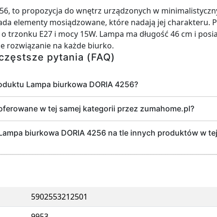
6, to propozycja do wnętrz urządzonych w minimalistyczny
iada elementy mosiądzowane, które nadają jej charakteru. 
 o trzonku E27 i mocy 15W. Lampa ma długość 46 cm i posia
lne rozwiązanie na każde biurko.
częstsze pytania (FAQ)
roduktu Lampa biurkowa DORIA 4256?
 oferowane w tej samej kategorii przez zumahome.pl?
a Lampa biurkowa DORIA 4256 na tle innych produktów w tej
5902553212501
9953