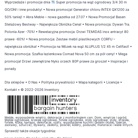
Wyprzedaże i promocje dnia
Super promocja na wąż ogrodowy 3/4 30 m
GO/ON! i inne produkty!
•
Nowa promocja! Generator chloru INTEX QX1200 za
50% taniej!
•
Abra Meble – nowa gazetka od 27.07
•
Nowa Promocja! Basen
Stelażowy Bestway – Największa Obniżka Cena!
•
Nowa promocja: Dywan Tra.
Polonia Azer -70%!
•
Rewelacyjna promocja: Drzwi TEMIDAS inox antracyt 80
prawe -60%!
•
Nowa promocja: Zestaw mebli plastikowych CORFU –
największa obniżka!
•
Promocja na Wózek na wąż ALUPLUS 1/2 45 m Cellfast!
•
Nowa promocja: Szafka łazienkowa Comad Nova 50 cm za pół ceny!
•
Mega
promocja! Drzwi zewnętrzne Nyks orzech 80P prawe za grosze!
•
Inspiracje i
porady
Dla sklepów
•
O Nas
•
Polityka prywatności
•
Mapa kategorii
•
Licencje
•
Kontakt
• © 2022-2026 Inventory
Meble, wyposażenie wnętrz, dekoracje z monitoringiem cen. Dom, wnętrze i ogród.
Meble ogrodowe, krzesła ogrodowe, fotele ogrodowe, stoły ogrodowe, stoły, krzesła,
fotele, łóżka, kanapy, dekoracje, szafy, wyposażenie kuchni i jadalni (kubki, talerze,
zastawy, sztućce), dywany, zasłony, pościel, kołdry, poduszki, materace i wiele innych.
Sprawdź także
okazje tygodnia
: