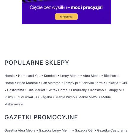
POPULARNE SKLEPY
Homla
•
Home and You
•
Komfort
•
Leroy Merlin
•
Abra Meble
•
Biedronka
Home
•
Brico Marche
•
Pan Materac
•
Lampy.pl
•
Fabryka Form
•
Dekoria
•
OBI
•
Castorama
•
One Market
•
Witek Home
•
Eurofirany
•
Konsimo
•
Lampy.pl
•
Visby
•
RTVEuroAGD
•
Ragaba
•
Meble Pumo
•
Meble MWM
•
Meble
Makarowski
GAZETKI PROMOCYJNE
Gazetka Abra Meble
•
Gazetka Leroy Merlin
•
Gazetka OBI
•
Gazetka Castorama