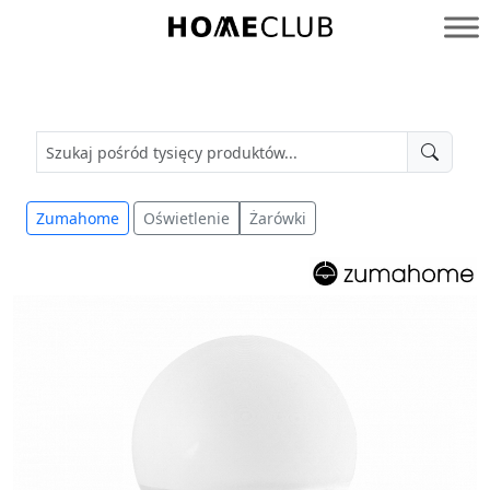
Przejdź
do
Homeclub
treści
Zumahome
Oświetlenie
Żarówki