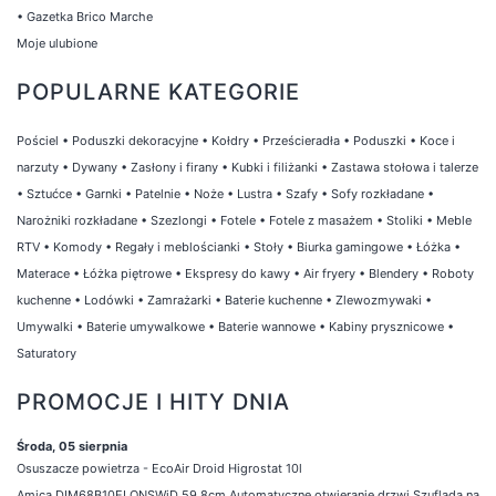
•
Gazetka Brico Marche
Moje ulubione
POPULARNE KATEGORIE
Pościel
•
Poduszki dekoracyjne
•
Kołdry
•
Prześcieradła
•
Poduszki
•
Koce i
narzuty
•
Dywany
•
Zasłony i firany
•
Kubki i filiżanki
•
Zastawa stołowa i talerze
•
Sztućce
•
Garnki
•
Patelnie
•
Noże
•
Lustra
•
Szafy
•
Sofy rozkładane
•
Narożniki rozkładane
•
Szezlongi
•
Fotele
•
Fotele z masażem
•
Stoliki
•
Meble
RTV
•
Komody
•
Regały i meblościanki
•
Stoły
•
Biurka gamingowe
•
Łóżka
•
Materace
•
Łóżka piętrowe
•
Ekspresy do kawy
•
Air fryery
•
Blendery
•
Roboty
kuchenne
•
Lodówki
•
Zamrażarki
•
Baterie kuchenne
•
Zlewozmywaki
•
Umywalki
•
Baterie umywalkowe
•
Baterie wannowe
•
Kabiny prysznicowe
•
Saturatory
PROMOCJE I HITY DNIA
Środa, 05 sierpnia
Osuszacze powietrza - EcoAir Droid Higrostat 10l
Amica DIM68B10ELONSWiD 59,8cm Automatyczne otwieranie drzwi Szuflada na