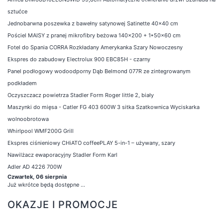
sztućce
Jednobarwna poszewka z bawełny satynowej Satinette 40x40 cm
Pościel MAISY z pranej mikrofibry beżowa 140x200 + 1*50x60 cm
Fotel do Spania CORRA Rozkładany Amerykanka Szary Nowoczesny
Ekspres do zabudowy Electrolux 900 EBC85H - czarny
Panel podłogowy wodoodporny Dąb Belmond 077R ze zintegrowanym
podkładem
Oczyszczacz powietrza Stadler Form Roger little 2, biały
Maszynki do mięsa - Catler FG 403 600W 3 sitka Szatkownica Wyciskarka
wolnoobrotowa
Whirlpool WMF200G Grill
Ekspres ciśnieniowy CHiATO coffeePLAY 5-in-1 – używany, szary
Nawilżacz ewaporacyjny Stadler Form Karl
Adler AD 4226 700W
Czwartek, 06 sierpnia
Już wkrótce będą dostępne ...
OKAZJE I PROMOCJE