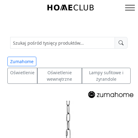
Przejdź
do
Homeclub
treści
Zumahome
Oświetlenie
Oświetlenie
Lampy sufitowe i
wewnętrzne
żyrandole