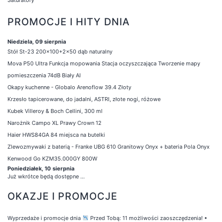
PROMOCJE I HITY DNIA
Niedziela, 09 sierpnia
Stół St-23 200x100+2x50 dąb naturalny
Mova P50 Ultra Funkcja mopowania Stacja oczyszczająca Tworzenie mapy
pomieszczenia 74dB Biały AI
Okapy kuchenne - Globalo Arenoflow 39.4 Złoty
Krzesło tapicerowane, do jadalni, ASTRI, złote nogi, różowe
Kubek Villeroy & Boch Cellini, 300 ml
Narożnik Campo XL Prawy Crown 12
Haier HWS84GA 84 miejsca na butelki
Zlewozmywaki z baterią - Franke UBG 610 Granitowy Onyx + bateria Pola Onyx
Kenwood Go KZM35.000GY 800W
Poniedziałek, 10 sierpnia
Już wkrótce będą dostępne ...
OKAZJE I PROMOCJE
Wyprzedaże i promocje dnia
Przed Tobą: 11 możliwości zaoszczędzenia!
•