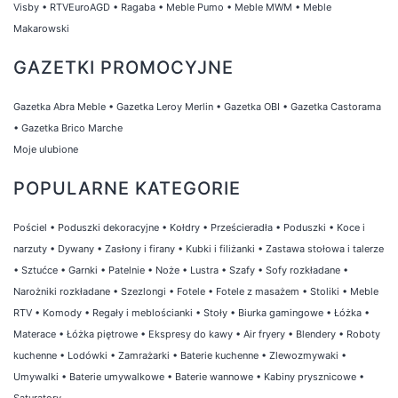
Visby
•
RTVEuroAGD
•
Ragaba
•
Meble Pumo
•
Meble MWM
•
Meble
Makarowski
GAZETKI PROMOCYJNE
Gazetka Abra Meble
•
Gazetka Leroy Merlin
•
Gazetka OBI
•
Gazetka Castorama
•
Gazetka Brico Marche
Moje ulubione
POPULARNE KATEGORIE
Pościel
•
Poduszki dekoracyjne
•
Kołdry
•
Prześcieradła
•
Poduszki
•
Koce i
narzuty
•
Dywany
•
Zasłony i firany
•
Kubki i filiżanki
•
Zastawa stołowa i talerze
•
Sztućce
•
Garnki
•
Patelnie
•
Noże
•
Lustra
•
Szafy
•
Sofy rozkładane
•
Narożniki rozkładane
•
Szezlongi
•
Fotele
•
Fotele z masażem
•
Stoliki
•
Meble
RTV
•
Komody
•
Regały i meblościanki
•
Stoły
•
Biurka gamingowe
•
Łóżka
•
Materace
•
Łóżka piętrowe
•
Ekspresy do kawy
•
Air fryery
•
Blendery
•
Roboty
kuchenne
•
Lodówki
•
Zamrażarki
•
Baterie kuchenne
•
Zlewozmywaki
•
Umywalki
•
Baterie umywalkowe
•
Baterie wannowe
•
Kabiny prysznicowe
•
Saturatory