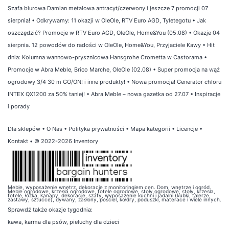
Szafa biurowa Damian metalowa antracyt/czerwony i jeszcze 7 promocji 07
sierpnia!
•
Odkrywamy: 11 okazji w OleOle, RTV Euro AGD, Tyletegotu
•
Jak
oszczędzić? Promocje w RTV Euro AGD, OleOle, Home&You (05.08)
•
Okazje 04
sierpnia. 12 powodów do radości w OleOle, Home&You, Przyjaciele Kawy
•
Hit
dnia: Kolumna wannowo-prysznicowa Hansgrohe Crometta w Castorama
•
Promocje w Abra Meble, Brico Marche, OleOle (02.08)
•
Super promocja na wąż
ogrodowy 3/4 30 m GO/ON! i inne produkty!
•
Nowa promocja! Generator chloru
INTEX QX1200 za 50% taniej!
•
Abra Meble – nowa gazetka od 27.07
•
Inspiracje
i porady
Dla sklepów
•
O Nas
•
Polityka prywatności
•
Mapa kategorii
•
Licencje
•
Kontakt
• © 2022-2026 Inventory
Meble, wyposażenie wnętrz, dekoracje z monitoringiem cen. Dom, wnętrze i ogród.
Meble ogrodowe, krzesła ogrodowe, fotele ogrodowe, stoły ogrodowe, stoły, krzesła,
fotele, łóżka, kanapy, dekoracje, szafy, wyposażenie kuchni i jadalni (kubki, talerze,
zastawy, sztućce), dywany, zasłony, pościel, kołdry, poduszki, materace i wiele innych.
Sprawdź także
okazje tygodnia
:
kawa
,
karma dla psów
,
pieluchy dla dzieci