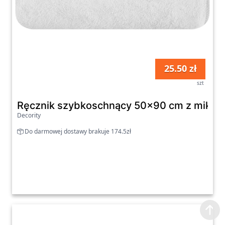
25.50 zł
szt
Ręcznik szybkoschnący 50x90 cm z mikrofi
Decority
Do darmowej dostawy brakuje 174.5zł