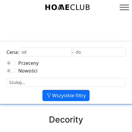
Przejdź
do
Homeclub
treści
Cena:
-
Przeceny
Nowości
Wszystkie filtry
Decority