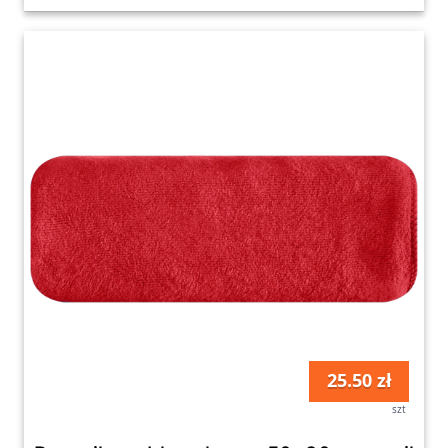
25.50 zł
szt