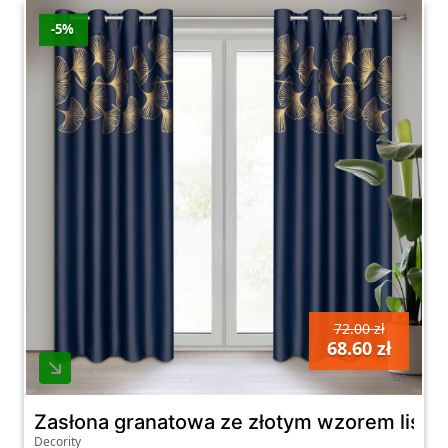
-5%
72.00 zł
68.60 zł
szt
Zasłona granatowa ze złotym wzorem liści
Decority