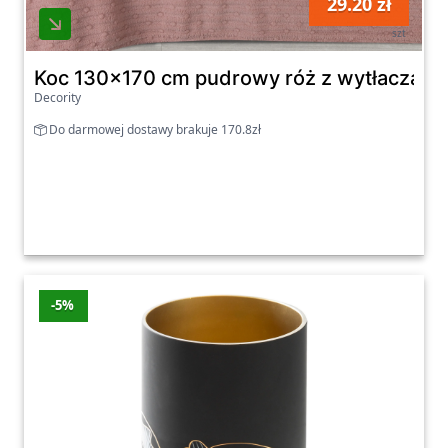
29.20 zł
HARMONY
Eurofirany
szt
Ostatnia aktualizacja promocji: czwartek,
Koc 130x170 cm pudrowy róż z wytłaczany
06.08.2026
Decority
Zobacz wszystkie oferty promocyjne poniżej.
Do darmowej dostawy brakuje 170.8zł
-5%