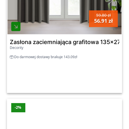
59.80 zł
56.91 zł
szt
Zasłona zaciemniająca grafitowa 135x270 
Decority
Do darmowej dostawy brakuje 143.09zł
-2%