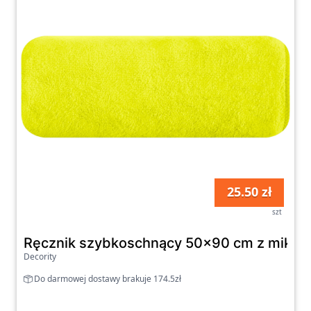
25.50 zł
szt
Ręcznik szybkoschnący 50x90 cm z mikrofi
Decority
Do darmowej dostawy brakuje 174.5zł