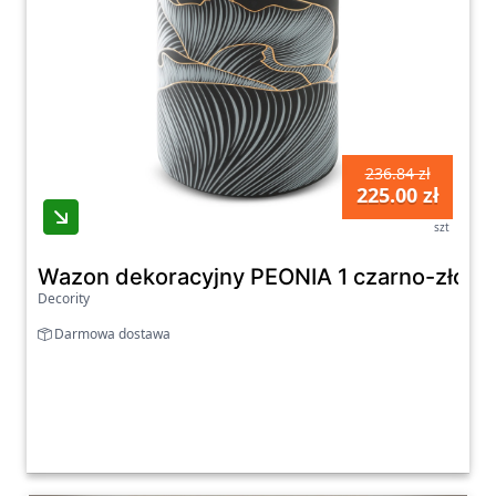
236.84 zł
225.00 zł
szt
Wazon dekoracyjny PEONIA 1 czarno-złoty 
Decority
Darmowa dostawa