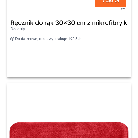
7.50 zł
szt
Ręcznik do rąk 30x30 cm z mikrofibry ko
Decority
Do darmowej dostawy brakuje 192.5zł