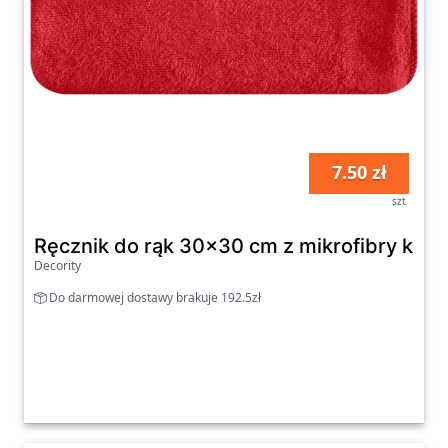
7.50 zł
szt
Ręcznik do rąk 30x30 cm z mikrofibry ko
Decority
Do darmowej dostawy brakuje 192.5zł