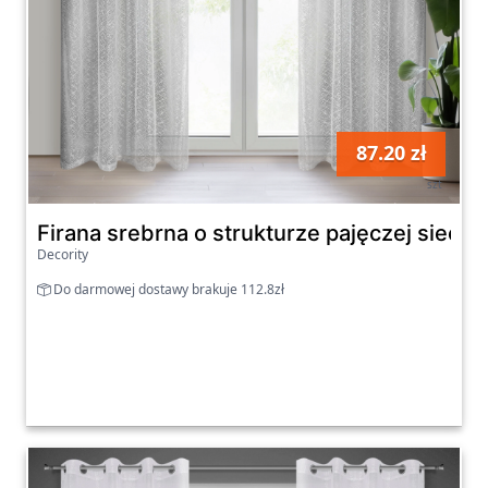
87.20 zł
szt
Firana srebrna o strukturze pajęczej siec
Decority
Do darmowej dostawy brakuje 112.8zł