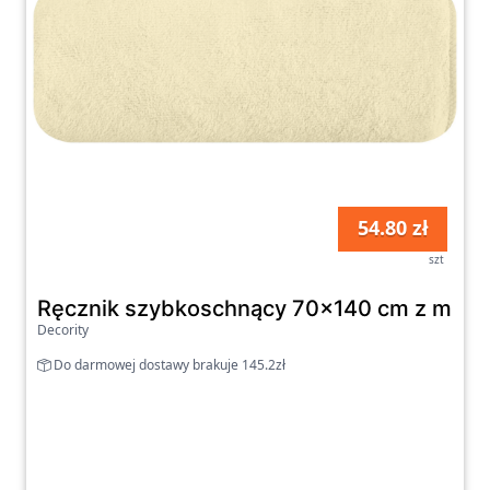
54.80 zł
szt
Ręcznik szybkoschnący 70x140 cm z mikro
Decority
Do darmowej dostawy brakuje 145.2zł