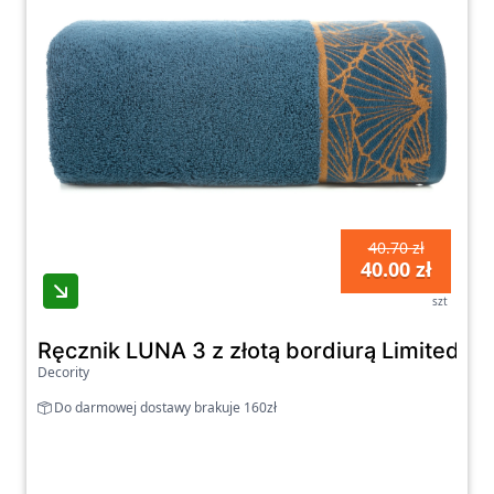
40.70 zł
40.00 zł
szt
Ręcznik LUNA 3 z złotą bordiurą Limited Col
Decority
Do darmowej dostawy brakuje 160zł