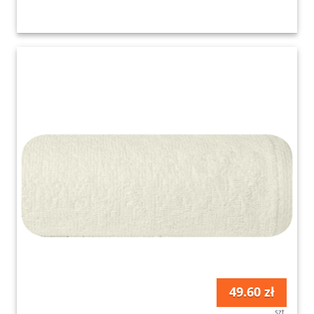
49.60 zł
szt