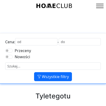
Przejdź
do
Homeclub
treści
Cena:
-
Przeceny
Nowości
Wszystkie filtry
Tyletegotu