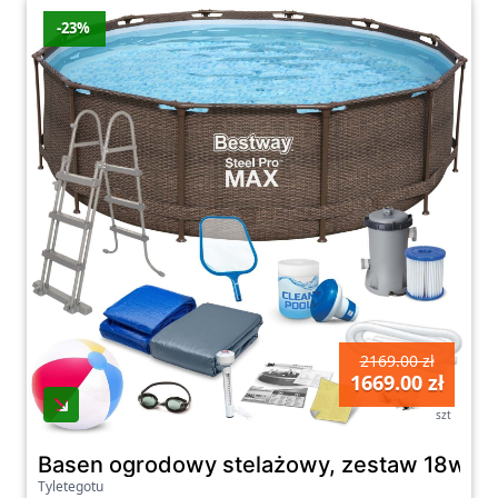
-23%
2169.00 zł
1669.00 zł
szt
Basen ogrodowy stelażowy, zestaw 18w1,
Tyletegotu