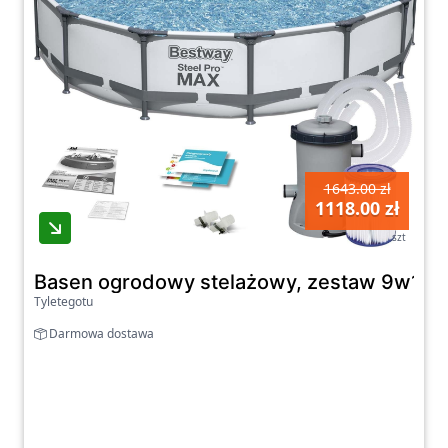
1643.00 zł
1118.00 zł
szt
Basen ogrodowy stelażowy, zestaw 9w1, 
Tyletegotu
Darmowa dostawa