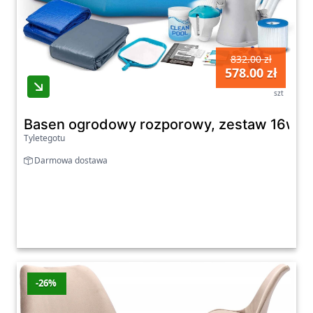
832.00 zł
578.00 zł
szt
Basen ogrodowy rozporowy, zestaw 16w1, 
Tyletegotu
Darmowa dostawa
-26%