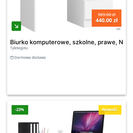
569.00 zł
440.00 zł
szt
Biurko komputerowe, szkolne, prawe, NIKO
Tyletegotu
Darmowa dostawa
-23%
Nowość