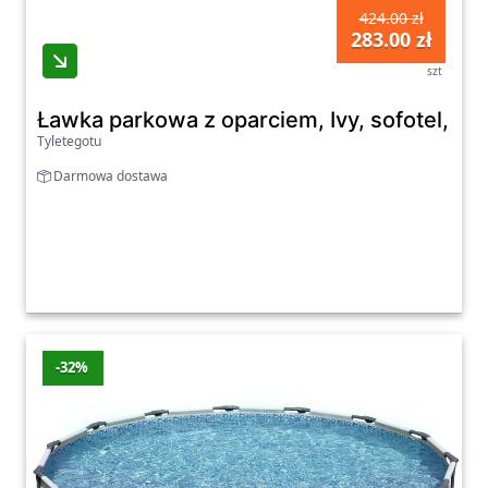
424.00 zł
283.00 zł
szt
Ławka parkowa z oparciem, Ivy, sofotel, 
Tyletegotu
Darmowa dostawa
-32%