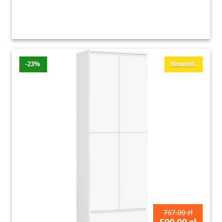
-23%
Nowość
767.00 zł