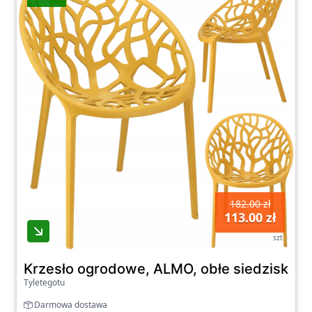
182.00 zł
113.00 zł
szt
Krzesło ogrodowe, ALMO, obłe siedzisko
Tyletegotu
Darmowa dostawa