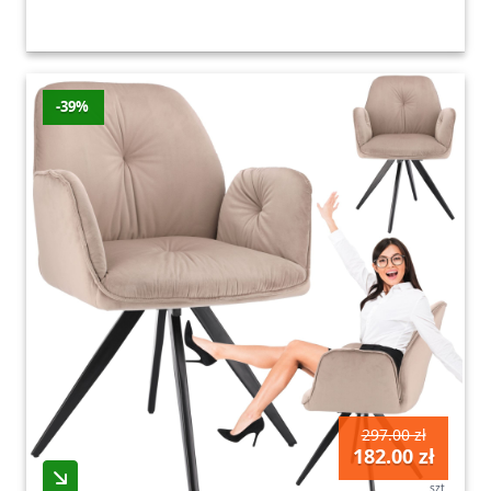
-39%
297.00 zł
182.00 zł
szt