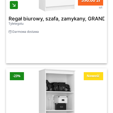
590.00 zł
szt
Regał biurowy, szafa, zamykany, GRAND, 6
Tyletegotu
Darmowa dostawa
-23%
Nowość