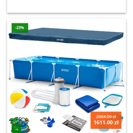
-23%
2084.00 zł
1611.00 zł
szt