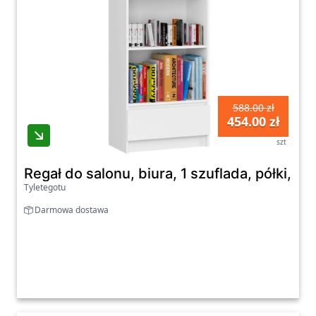
588.00 zł
454.00 zł
szt
Regał do salonu, biura, 1 szuflada, półki, 
Tyletegotu
Darmowa dostawa