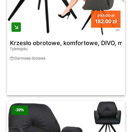
297.00 zł
182.00 zł
szt
Krzesło obrotowe, komfortowe, DIVO, miękk
Tyletegotu
Darmowa dostawa
-39%