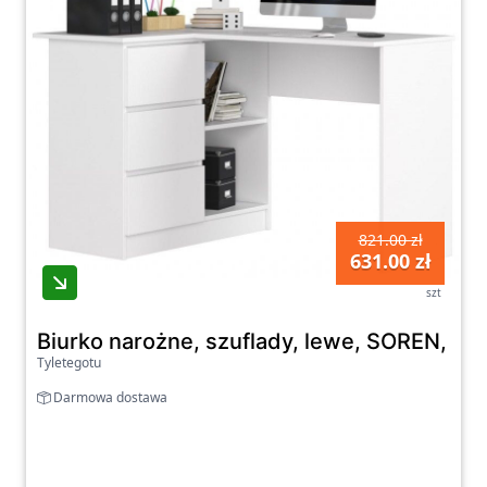
821.00 zł
631.00 zł
szt
Biurko narożne, szuflady, lewe, SOREN, 12
Tyletegotu
Darmowa dostawa