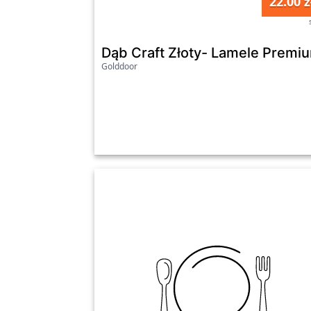
22.00 z
Dąb Craft Złoty- Lamele Premi
Golddoor