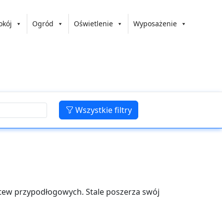
okój
Ogród
Oświetlenie
Wyposażenie
Wszystkie filtry
stew przypodłogowych. Stale poszerza swój
 najlepiej zaspokajać potrzeby swoich