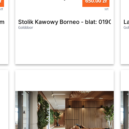
ł
650.00 zł
szt
szt
um 3D - Panele ozdobne ścienne akustyczne p
Stolik Kawowy Borneo - blat: 0190 PE - 
La
Golddoor
Go