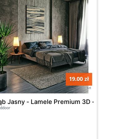
19.00 zł
szt
 mm - Calacatta Paonazzo - 9045 - grubość: 
ąb Jasny - Lamele Premium 3D - Panele ozdob
lddoor