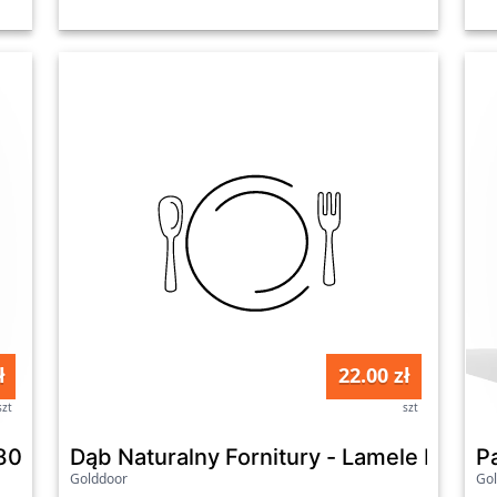
ł
22.00 zł
szt
szt
Dąb Naturalny Fornitury - Lamele Prem
Panel ścienny z wzorem HD - 2800x1100 mm - BIanco - 9056 - grubość: 5 mm
P
Golddoor
Go