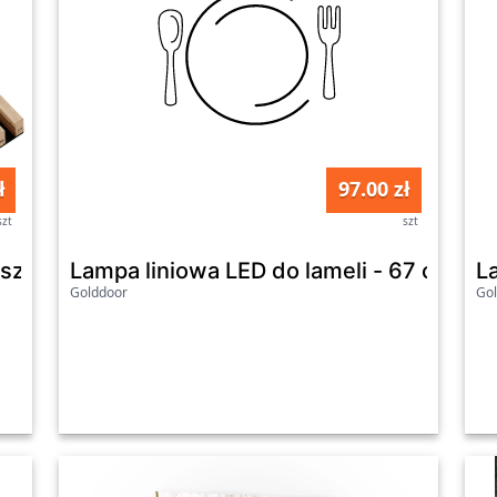
ł
97.00 zł
szt
szt
sztuk - 45 cm - Dąb Artisan
Lampa liniowa LED do lameli - 67 cm - 1
Golddoor
Go