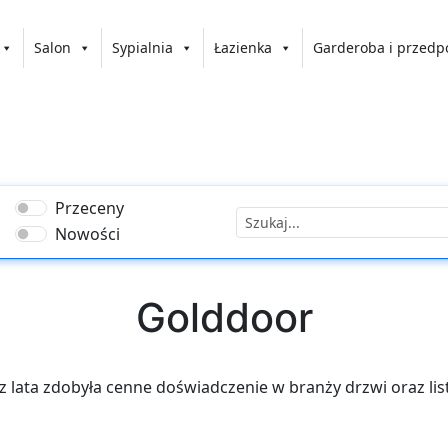
Salon
Sypialnia
Łazienka
Garderoba i przedp
Przeceny
Nowości
Golddoor
z lata zdobyła cenne doświadczenie w branży drzwi oraz li
niejących produktów oraz całkowicie nowe pozycje, aby jak