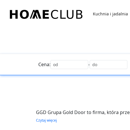
Przejdź
do
Kuchnia i jadalnia
treści
Homeclub
Cena:
-
GGD Grupa Gold Door to firma, która prze
asortyment, wprowadzając nowe modele ist
Czytaj więcej
klientów.