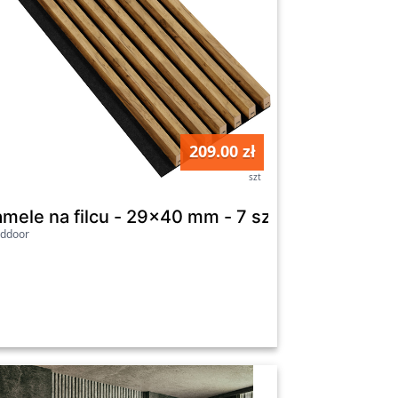
209.00 zł
szt
8,2 W
Lamele 
lddoor