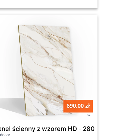
690.00 zł
szt
ium 3D - Panele ozdobne ścienne akustyczne p
anel ścienny z wzorem HD - 2800x1100 mm - C
lddoor