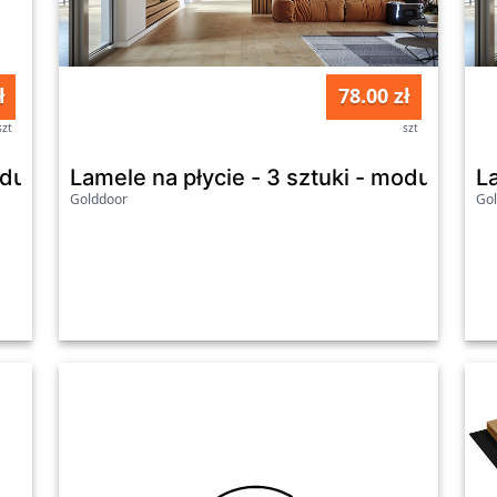
ł
78.00 zł
szt
szt
moduł podstawowy - 13,5 cm - Dąb Artisan
Lamele na płycie - 3 sztuki - moduł pod
La
Golddoor
Go