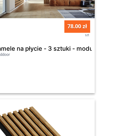
78.00 zł
szt
stawowy - 13,5 cm - Dąb Craft Złoty
mele na płycie - 3 sztuki - moduł łączący - 17 c
lddoor