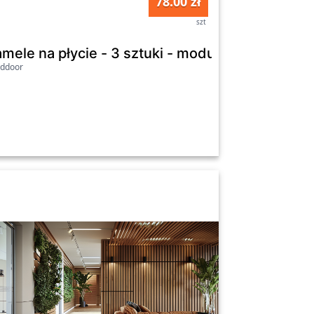
78.00 zł
szt
ionowe
lamele dostępne w 11 kolorach
mele na płycie - 3 sztuki - moduł łączący - 17 
lddoor