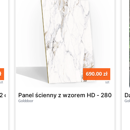
ł
690.00 zł
szt
szt
2 cm - 11,2 W
Panel ścienny z wzorem HD - 2800x1100
D
Golddoor
Go