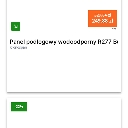
329.84 zł
249.88 zł
szt
Panel podłogowy wodoodporny R277 Bucke
Kronospan
-22%