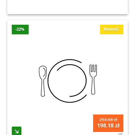
-22%
Nowość
253.68 zł
198.18 zł
szt