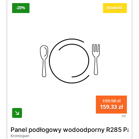
-20%
Nowość
199.98 zł
159.33 zł
szt
Panel podłogowy wodoodporny R285 Paisl
Kronospan