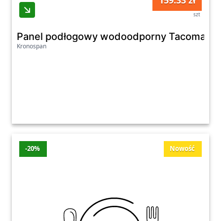
159.33 zł
szt
Panel podłogowy wodoodporny Tacoma R2
Kronospan
-20%
Nowość