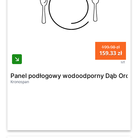
199.98 zł
159.33 zł
szt
Panel podłogowy wodoodporny Dąb Orchi
Kronospan