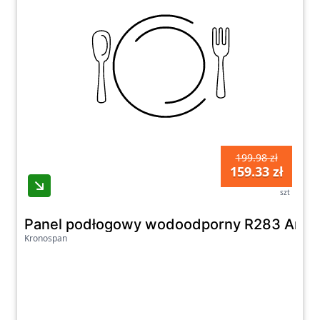
199.98 zł
159.33 zł
szt
Panel podłogowy wodoodporny R283 Arali
Kronospan