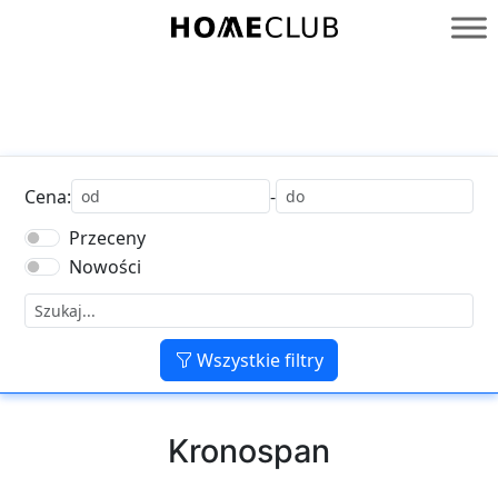
Przejdź
do
Homeclub
treści
Cena:
-
Przeceny
Nowości
Wszystkie filtry
Kronospan