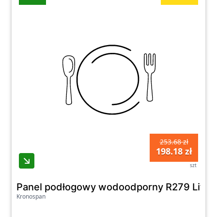
253.68 zł
198.18 zł
szt
Panel podłogowy wodoodporny R279 Litori
Kronospan