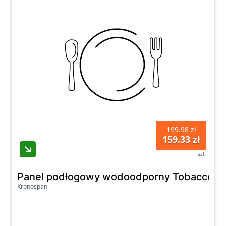
199.98 zł
159.33 zł
szt
Panel podłogowy wodoodporny Tobacco Fl
Kronospan