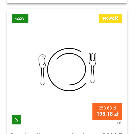
-22%
Nowość
253.68 zł
198.18 zł
szt