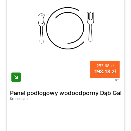
253.68 zł
198.18 zł
szt
Panel podłogowy wodoodporny Dąb Galicu
Kronospan