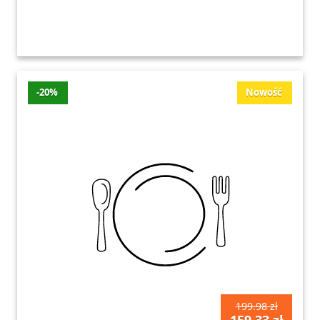
-20%
Nowość
199.98 zł