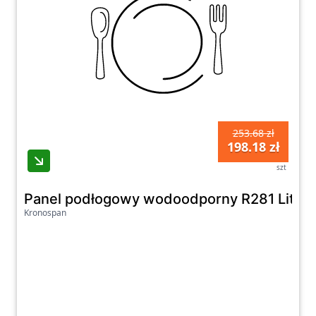
253.68 zł
198.18 zł
szt
Panel podłogowy wodoodporny R281 Litori
Kronospan