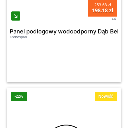
253.68 zł
198.18 zł
szt
Panel podłogowy wodoodporny Dąb Belmo
Kronospan
-22%
Nowość