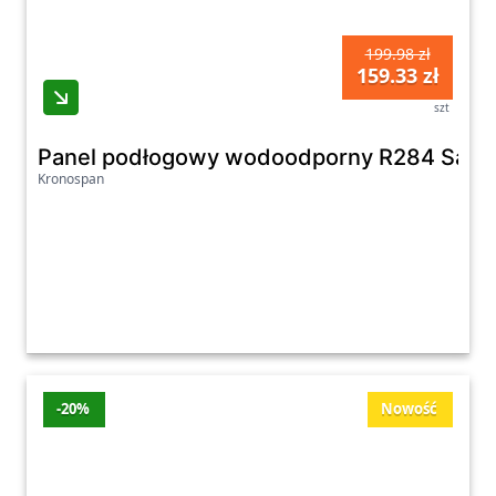
199.98 zł
159.33 zł
szt
Panel podłogowy wodoodporny R284 Sand
Kronospan
-20%
Nowość