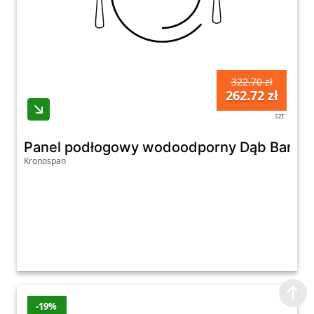
322.70 zł
262.72 zł
szt
Panel podłogowy wodoodporny Dąb Barley
Kronospan
-19%