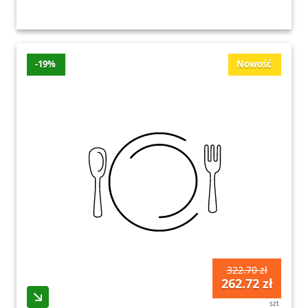
-19%
Nowość
322.70 zł
262.72 zł
szt