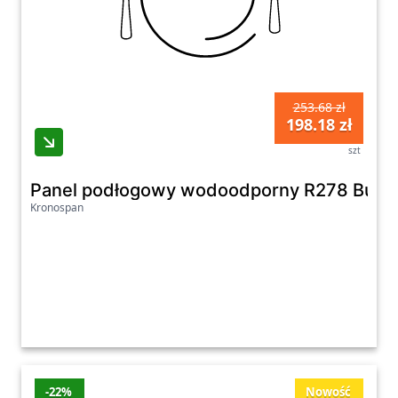
253.68 zł
198.18 zł
szt
Panel podłogowy wodoodporny R278 Bucke
Kronospan
-22%
Nowość