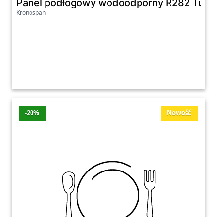
Panel podłogowy wodoodporny R282 Tulum
Kronospan
-20%
Nowość