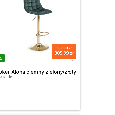
339.99 zł
305.99 zł
szt
oker Aloha ciemny zielony/złoty
ra Meble