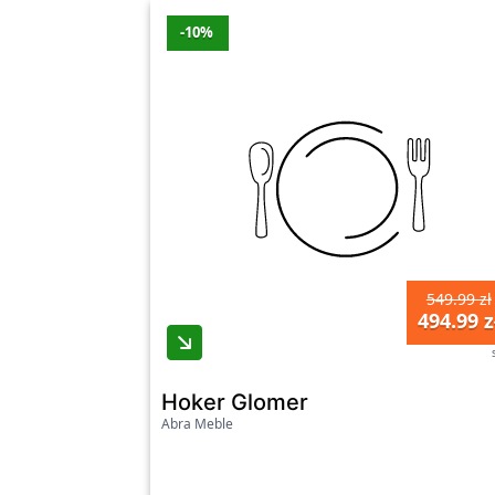
-10%
549.99 zł
494.99 z
Hoker Glomer
Abra Meble