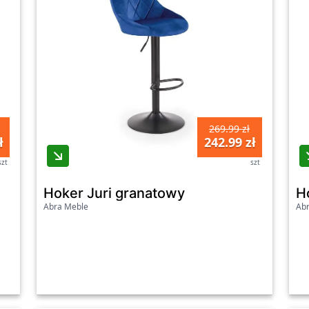
269.99 zł
ł
242.99 zł
szt
szt
Hoker Juri granatowy
H
Abra Meble
Ab