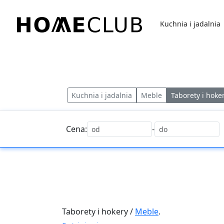
Przejdź
do
Kuchnia i jadalnia
treści
Homeclub
Kuchnia i jadalnia
Meble
Taborety i hoke
Cena:
-
Taborety i hokery /
Meble
.