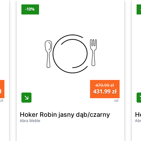
-10%
479.99 zł
ł
431.99 zł
szt
szt
Hoker Robin jasny dąb/czarny
H
Abra Meble
Ab