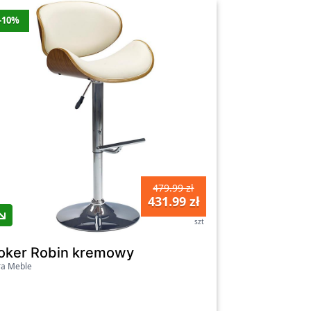
-10%
479.99 zł
431.99 zł
szt
oker Robin kremowy
ra Meble