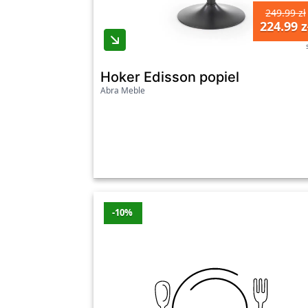
249.99 zł
224.99 z
Hoker Edisson popiel
Abra Meble
-10%