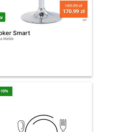
189.99 zł
170.99 zł
szt
oker Smart
ra Meble
-10%