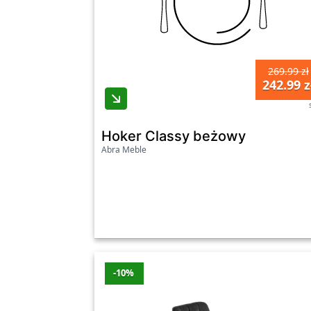
269.99 zł
242.99 z
Hoker Classy beżowy
Abra Meble
-10%