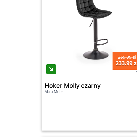
259.99 zł
233.99 z
Hoker Molly czarny
Abra Meble