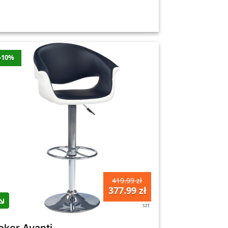
-10%
419.99 zł
377.99 zł
szt