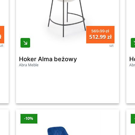
569.99 zł
ł
512.99 zł
szt
szt
Hoker Alma beżowy
H
Abra Meble
Ab
-10%