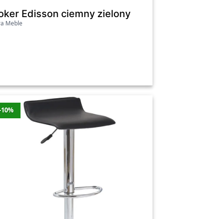
Orzech
oker Edisson ciemny zielony
ra Meble
-10%