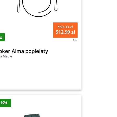
569.99 zł
512.99 zł
szt
oker Alma popielaty
ra Meble
-10%