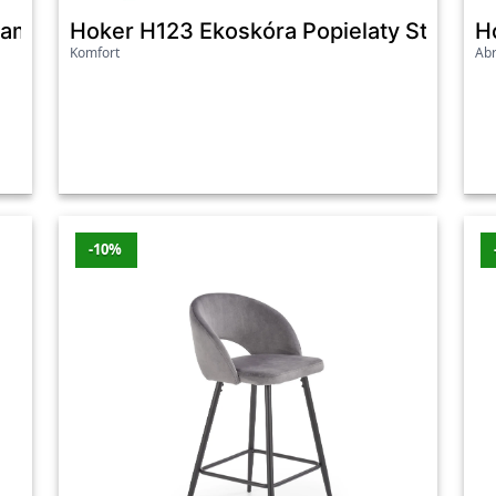
bambusowy naturalny 43x43x46 cm
Hoker H123 Ekoskóra Popielaty Stelaż 
H
Komfort
Ab
-10%