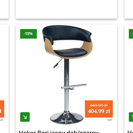
-10%
449.99 zł
ł
404.99 zł
szt
szt