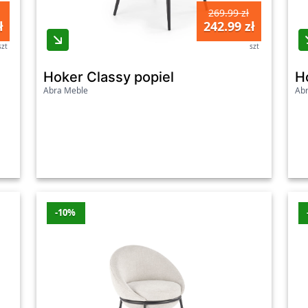
269.99 zł
ł
242.99 zł
szt
szt
Hoker Classy popiel
H
Abra Meble
Ab
-10%