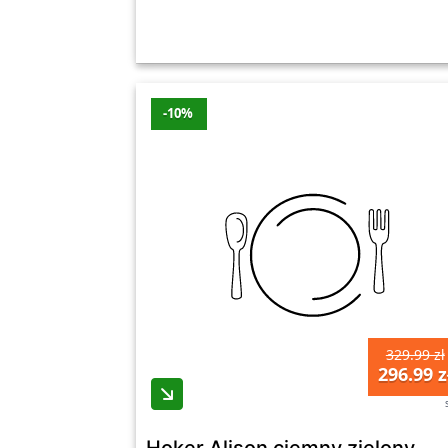
-10%
329.99 zł
296.99 z