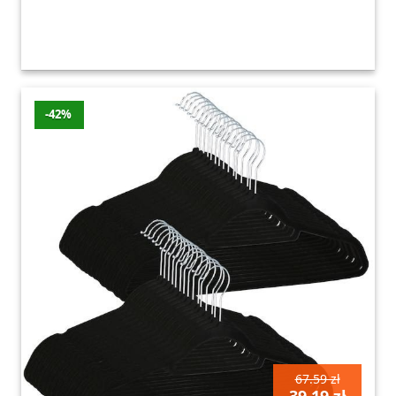
-42%
67.59 zł