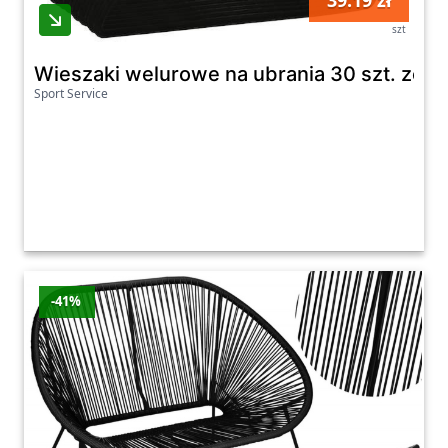
39.19 zł
szt
Wieszaki welurowe na ubrania 30 szt. zes
Sport Service
-41%