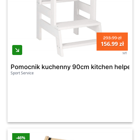
293.99 zł
156.99 zł
szt
Pomocnik kuchenny 90cm kitchen helper, po
Sport Service
-46%