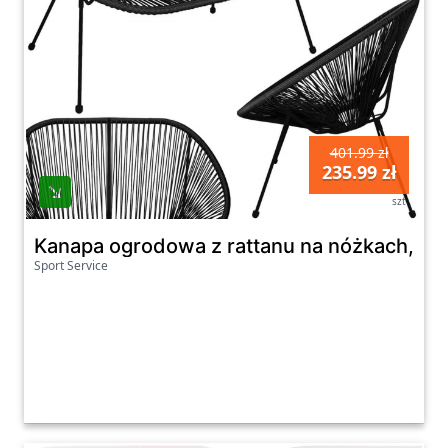
401.99 zł
235.99 zł
szt
Kanapa ogrodowa z rattanu na nóżkach, sof
Sport Service