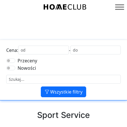
Przejdź
do
Homeclub
treści
Cena:
-
Przeceny
Nowości
Wszystkie filtry
Sport Service