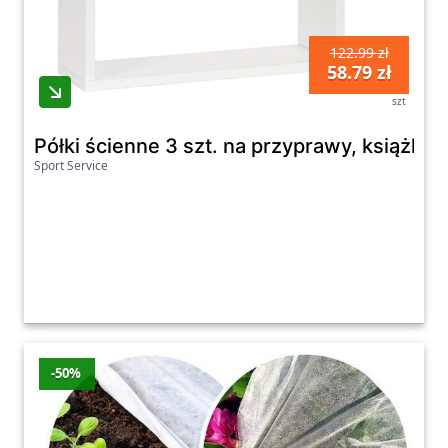
122.99 zł
58.79 zł
szt
Półki ścienne 3 szt. na przyprawy, książki
Sport Service
-50%