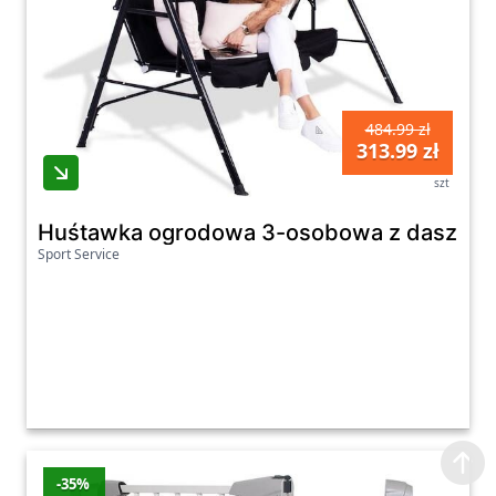
484.99 zł
313.99 zł
szt
Huśtawka ogrodowa 3-osobowa z daszkie
Sport Service
-35%