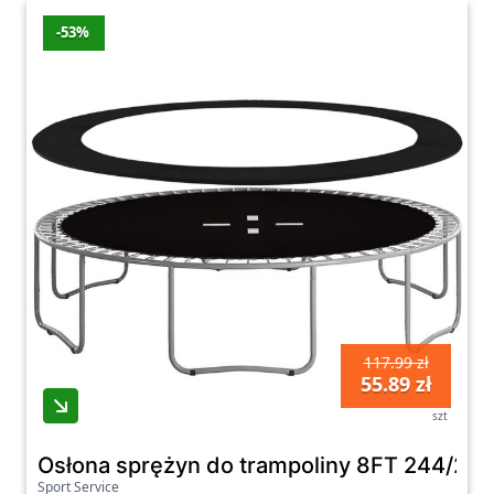
-53%
117.99 zł
55.89 zł
szt
Osłona sprężyn do trampoliny 8FT 244/25
Sport Service