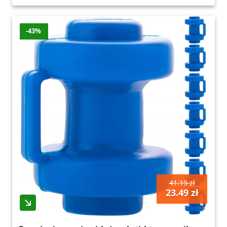
-43%
41.19 zł
23.49 zł
szt