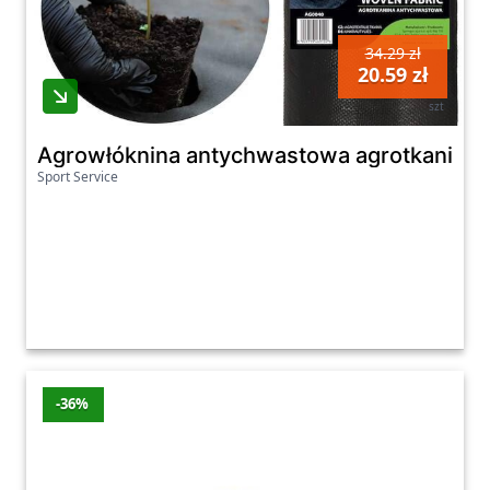
34.29 zł
20.59 zł
szt
Agrowłóknina antychwastowa agrotkanina 9
Sport Service
-36%