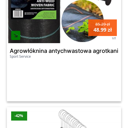
85.29 zł
48.99 zł
szt
Agrowłóknina antychwastowa agrotkanina 7
Sport Service
-42%