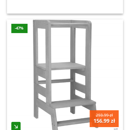
-47%
293.99 zł
156.99 zł
szt