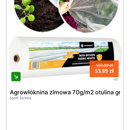
107.99 zł
53.89 zł
szt
Agrowłóknina zimowa 70g/m2 otulina gruba
Sport Service