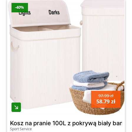
-40%
97.99 zł
58.79 zł
szt
Kosz na pranie 100L z pokrywą biały ba
Sport Service