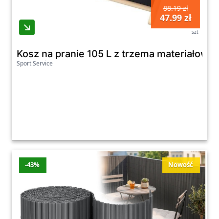
88.19 zł
47.99 zł
szt
Kosz na pranie 105 L z trzema materiałowym
Sport Service
-43%
Nowość