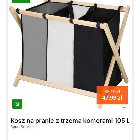
88.19 zł
47.99 zł
szt
Kosz na pranie z trzema komorami 105 L skł
Sport Service