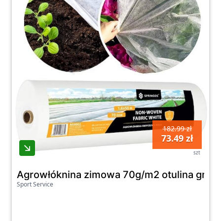
182.99 zł
73.49 zł
szt
Agrowłóknina zimowa 70g/m2 otulina gruba
Sport Service