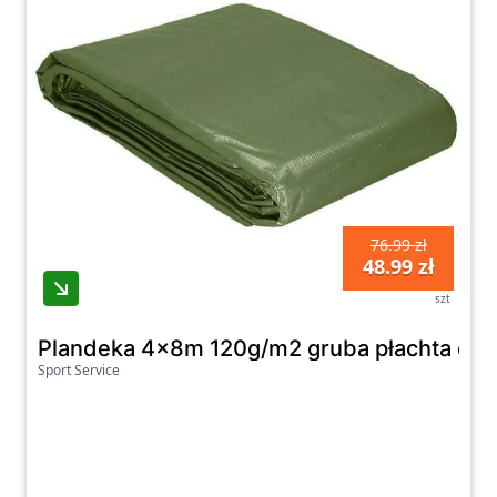
76.99 zł
48.99 zł
szt
Plandeka 4x8m 120g/m2 gruba płachta och
Sport Service