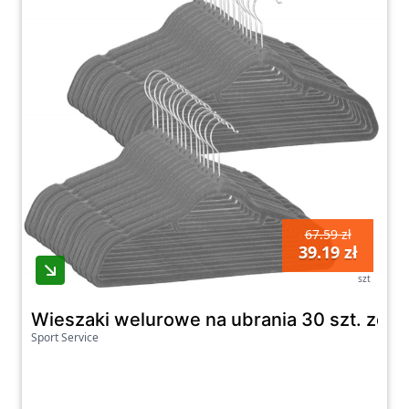
67.59 zł
39.19 zł
szt
Wieszaki welurowe na ubrania 30 szt. zes
Sport Service