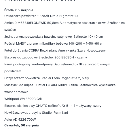
Środa, 05 sierpnia
Osuszacze powietrza - EcoAir Droid Higrostat 10l
Amica DIM68B10ELONSWiD 59,8cm Automatyczne otwieranie drzwi Szuflada na
sztućce
Jednobarwna poszewka z bawełny satynowej Satinette 40x40 cm
Pościel MAISY z pranej mikrofibry beżowa 140x200 + 1*50x60 cm
Fotel do Spania CORRA Rozkładany Amerykanka Szary Nowoczesny
Ekspres do zabudowy Electrolux 900 EBC85H - czarny
Panel podłogowy wodoodporny Dąb Belmond 077R ze zintegrowanym
podkładem
Oczyszczacz powietrza Stadler Form Roger little 2, biały
Maszynki do mięsa - Catler FG 403 600W 3 sitka Szatkownica Wyciskarka
wolnoobrotowa
Whirlpool WMF200G Grill
Ekspres ciśnieniowy CHiATO coffeePLAY 5-in-1 – używany, szary
Nawilżacz ewaporacyjny Stadler Form Karl
Adler AD 4226 700W
Czwartek, 06 sierpnia