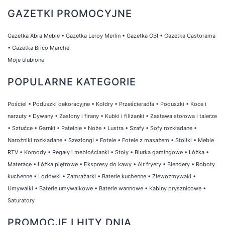
zwierząt domowych!
GAZETKI PROMOCYJNE
Gazetka Abra Meble
•
Gazetka Leroy Merlin
•
Gazetka OBI
•
Gazetka Castorama
•
Gazetka Brico Marche
Moje ulubione
POPULARNE KATEGORIE
Pościel
•
Poduszki dekoracyjne
•
Kołdry
•
Prześcieradła
•
Poduszki
•
Koce i
narzuty
•
Dywany
•
Zasłony i firany
•
Kubki i filiżanki
•
Zastawa stołowa i talerze
•
Sztućce
•
Garnki
•
Patelnie
•
Noże
•
Lustra
•
Szafy
•
Sofy rozkładane
•
Narożniki rozkładane
•
Szezlongi
•
Fotele
•
Fotele z masażem
•
Stoliki
•
Meble
RTV
•
Komody
•
Regały i meblościanki
•
Stoły
•
Biurka gamingowe
•
Łóżka
•
Materace
•
Łóżka piętrowe
•
Ekspresy do kawy
•
Air fryery
•
Blendery
•
Roboty
kuchenne
•
Lodówki
•
Zamrażarki
•
Baterie kuchenne
•
Zlewozmywaki
•
Umywalki
•
Baterie umywalkowe
•
Baterie wannowe
•
Kabiny prysznicowe
•
Saturatory
PROMOCJE I HITY DNIA