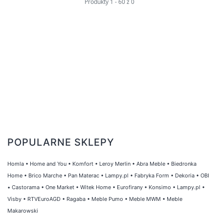
Produkty
1
-
60
z
0
produkty dopasowane do konkretnych
potrzeb zwierzaka. Nasza platforma
zakupowa oferuje także szeroki wybór
produktów renomowanych producentów, co
daje pewność, że nasze zwierzęta otrzymują
tylko najlepsze artykuły.
Zapewniamy kompleksową obsługę i szybką
dostawę, aby nasi Klienci mogli cieszyć się
wygodnymi zakupami online. Dbamy o to, aby
nasza oferta była stale aktualizowana i
POPULARNE SKLEPY
uzupełniana o najnowsze produkty i nowości
na rynku zoologicznym. Nasza strona to
Homla
•
Home and You
•
Komfort
•
Leroy Merlin
•
Abra Meble
•
Biedronka
idealne miejsce dla wszystkich miłośników
Home
•
Brico Marche
•
Pan Materac
•
Lampy.pl
•
Fabryka Form
•
Dekoria
•
OBI
•
Castorama
•
One Market
•
Witek Home
•
Eurofirany
•
Konsimo
•
Lampy.pl
•
zwierząt, którzy chcą zapewnić swoim
Visby
•
RTVEuroAGD
•
Ragaba
•
Meble Pumo
•
Meble MWM
•
Meble
pupilom wszystko, co najlepsze. Zapraszamy
Makarowski
do zapoznania się z naszą bogatą ofertą dla