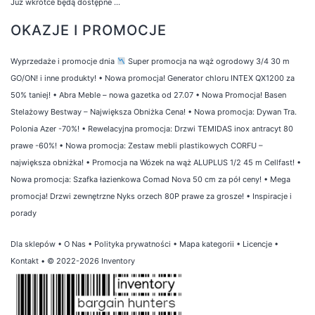
Już wkrótce będą dostępne ...
OKAZJE I PROMOCJE
Wyprzedaże i promocje dnia
Super promocja na wąż ogrodowy 3/4 30 m
GO/ON! i inne produkty!
•
Nowa promocja! Generator chloru INTEX QX1200 za
50% taniej!
•
Abra Meble – nowa gazetka od 27.07
•
Nowa Promocja! Basen
Stelażowy Bestway – Największa Obniżka Cena!
•
Nowa promocja: Dywan Tra.
Polonia Azer -70%!
•
Rewelacyjna promocja: Drzwi TEMIDAS inox antracyt 80
prawe -60%!
•
Nowa promocja: Zestaw mebli plastikowych CORFU –
największa obniżka!
•
Promocja na Wózek na wąż ALUPLUS 1/2 45 m Cellfast!
•
Nowa promocja: Szafka łazienkowa Comad Nova 50 cm za pół ceny!
•
Mega
promocja! Drzwi zewnętrzne Nyks orzech 80P prawe za grosze!
•
Inspiracje i
porady
Dla sklepów
•
O Nas
•
Polityka prywatności
•
Mapa kategorii
•
Licencje
•
Kontakt
• © 2022-2026 Inventory