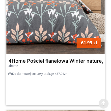
61.99 zł
szt
4Home Pościel flanelowa Winter nature, 220
4home
Do darmowej dostawy brakuje 437.01zł