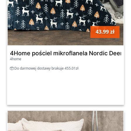
43.99 zł
szt
4Home pościel mikroflanela Nordic Deer, 1
4home
Do darmowej dostawy brakuje 455.01zł