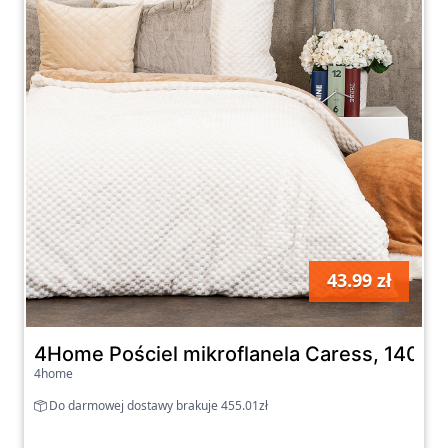
43.99 zł
szt
4Home Pościel mikroflanela Caress, 140 x 
4home
Do darmowej dostawy brakuje 455.01zł