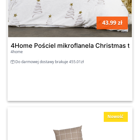
43.99 zł
szt
4Home Pościel mikroflanela Christmas tree
4home
Do darmowej dostawy brakuje 455.01zł
Nowość