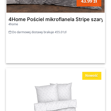
43.99 zł
szt
4Home Pościel mikroflanela Stripe szary, 1
4home
Do darmowej dostawy brakuje 455.01zł
Nowość