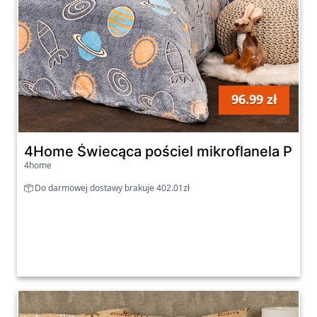
96.99 zł
szt
4Home Świecąca pościel mikroflanela Plane
4home
Do darmowej dostawy brakuje 402.01zł