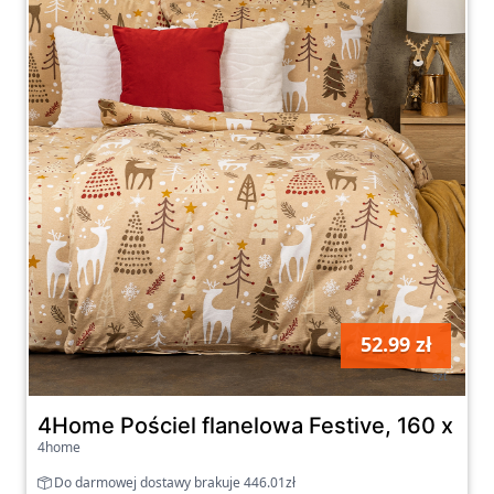
52.99 zł
szt
4Home Pościel flanelowa Festive, 160 x 20
4home
Do darmowej dostawy brakuje 446.01zł