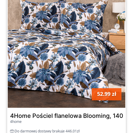
Nie czekaj dłużej i zapewnij sobie
niezrównany komfort i ciepło podczas snu,
wybierając pościel flanelową z naszej strony.
Dzięki bogatej ofercie produktów i szybkiej
dostawie, odmienisz swoje codzienne chwile
w sypialni, ciesząc się wyjątkowym
komfortem i jakością naszych produktów.
Odpocznij pełni sercem i umysłem, otulony
miękkością pościeli flanelowej każdej nocy.
52.99 zł
szt
4Home Pościel flanelowa Blooming, 140 x 
4home
Do darmowej dostawy brakuje 446.01zł