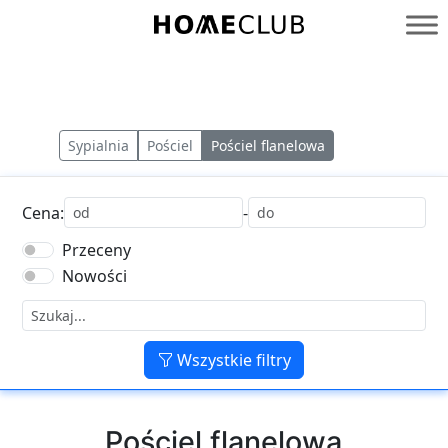
Przejdź
do
Homeclub
treści
Sypialnia
Pościel
Pościel flanelowa
Cena:
-
Przeceny
Nowości
Wszystkie filtry
Pościel flanelowa