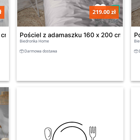
ł
219.00 zł
szt
szt
cm Pure Collection, biała
Pościel z adamaszku 160 x 200 cm Pure
P
Biedronka Home
Bi
Darmowa dostawa
D