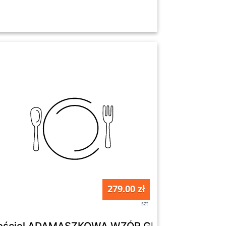
279.00 zł
szt