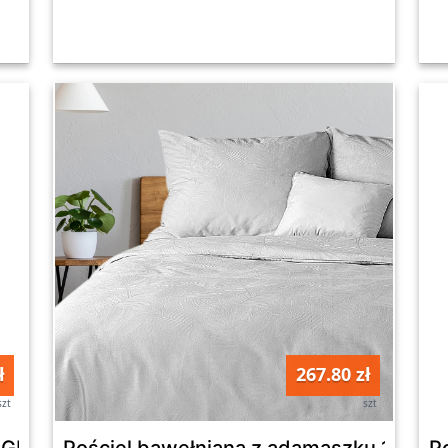
ł
267.80 zł
szt
szt