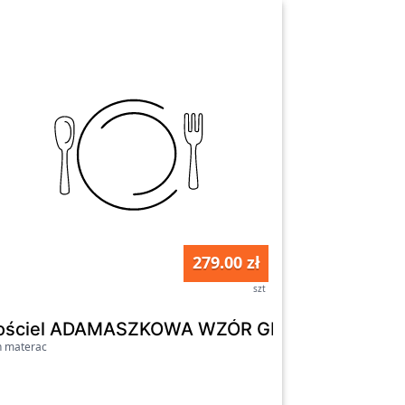
279.00 zł
szt
YCZNY 17 MATEX : 160x200
ościel ADAMASZKOWA WZÓR GEOMETRYCZNY 
n materac