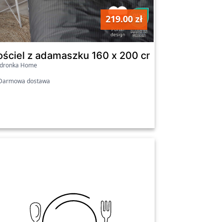
219.00 zł
szt
 Collection, beżowa
ościel z adamaszku 160 x 200 cm Pure Collecti
edronka Home
armowa dostawa