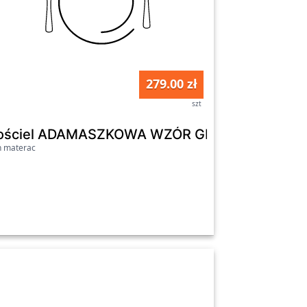
279.00 zł
szt
YCZNY 01 MATEX : 160x200
ościel ADAMASZKOWA WZÓR GEOMETRYCZNY 
n materac