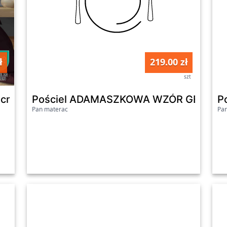
ł
219.00 zł
szt
szt
 cm Pure Collection, burgundowa
Pościel ADAMASZKOWA WZÓR GEOMETR
P
Pan materac
Pa