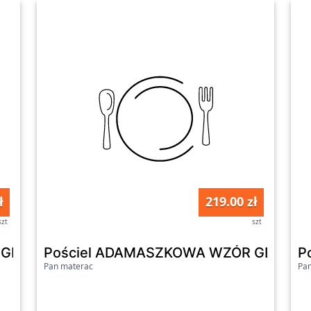
ł
219.00 zł
szt
szt
GEOMETRYCZNY 15 MATEX : 200x220
Pościel ADAMASZKOWA WZÓR GEOMETR
P
Pan materac
Pa