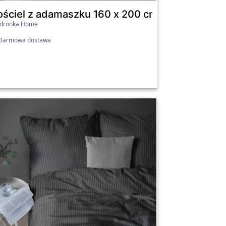
mnoszara
ościel z adamaszku 160 x 200 cm, taupe
edronka Home
armowa dostawa