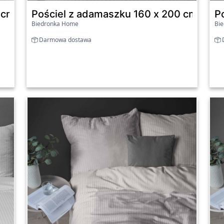
cm Pure Collection, biała
Pościel z adamaszku 160 x 200 cm, cie
P
Biedronka Home
Bi
Darmowa dostawa
D