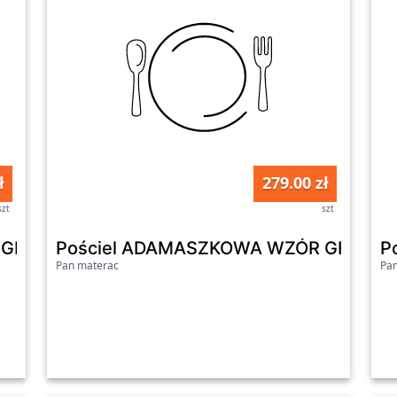
ł
279.00 zł
szt
szt
GEOMETRYCZNY 12 MATEX : 160x200
Pościel ADAMASZKOWA WZÓR GEOMETR
P
Pan materac
Pa