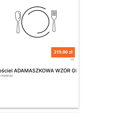
219.00 zł
szt
YCZNY 12 MATEX : 200x220
ościel ADAMASZKOWA WZÓR GEOMETRYCZNY 1
n materac