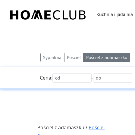
Przejdź
do
Kuchnia i jadalnia
treści
Homeclub
Sypialnia
Pościel
Pościel z adamaszku
Cena:
-
Pościel z adamaszku /
Pościel
.