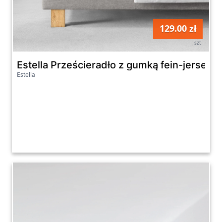
129.00 zł
szt
Estella Prześcieradło z gumką fein-jersey 
Estella