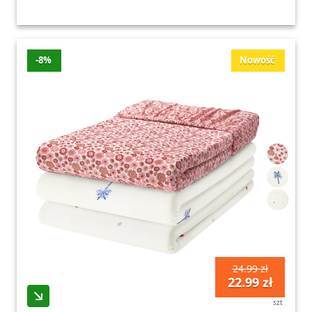
-8%
Nowość
24.99 zł
22.99 zł
szt