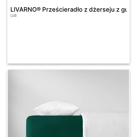
LIVARNO® Prześcieradło z dżerseju z gumk
LIdl