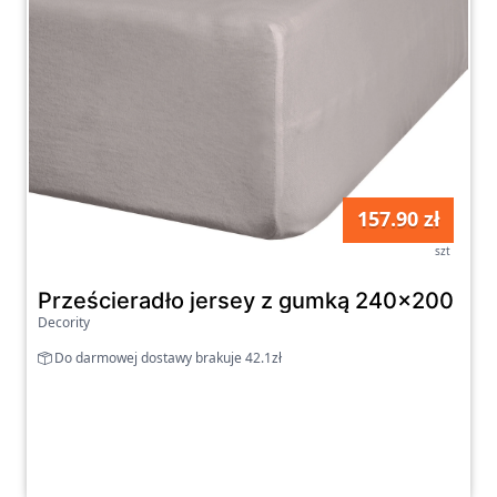
157.90 zł
szt
Prześcieradło jersey z gumką 240x200 cm 
Decority
Do darmowej dostawy brakuje 42.1zł