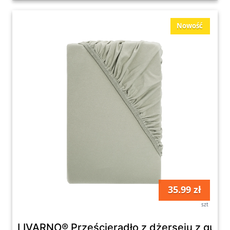
Nowość
35.99 zł
szt
LIVARNO® Prześcieradło z dżerseju z gumką