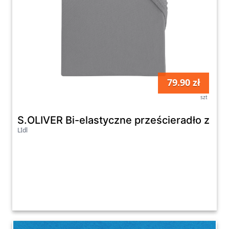
79.90 zł
szt
S.OLIVER Bi-elastyczne prześcieradło z dż
LIdl