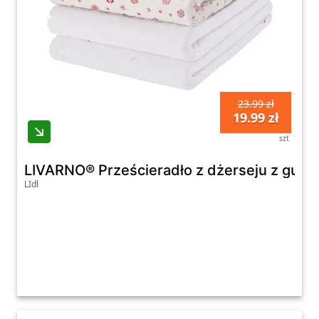
dżerseju, które są nie tylko miękkie, ale także
wytrzymałe i trwałe. Dostępne w różnych
rozmiarach i kolorach, doskonale dopasują
się do każdej sypialni, dodając jej elegancji i
stylu. Ponadto, nasza oferta zawiera również
prześcieradła typu topper zwirn, które
23.99 zł
19.99 zł
idealnie sprawdzą się na materacach o
szt
większej grubości, zapewniając jeszcze lepsze
dopasowanie i komfort użytkowania.
LIVARNO® Prześcieradło z dżerseju z gumk
LIdl
Na naszej platformie zakupowej znajdziesz
także prześcieradła jersey renomowanych
producentów, gwarantujących wysoką jakość
wykonania i zastosowanych materiałów.
Korzystając z naszej bogatej oferty, będziesz
mógł wybrać najlepsze prześcieradło dla
siebie, spełniające wszystkie Twoje