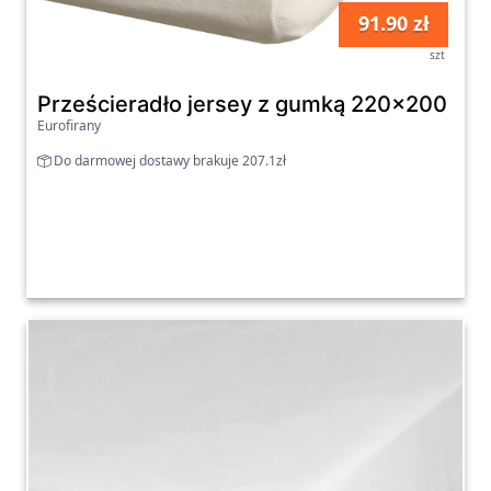
91.90 zł
szt
Prześcieradło jersey z gumką 220x200 cm 
Eurofirany
Do darmowej dostawy brakuje 207.1zł