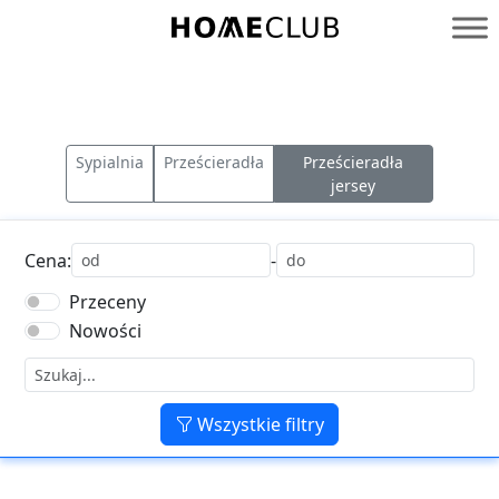
Przejdź
do
Homeclub
treści
Sypialnia
Prześcieradła
Prześcieradła
jersey
Cena:
-
Przeceny
Nowości
Wszystkie filtry