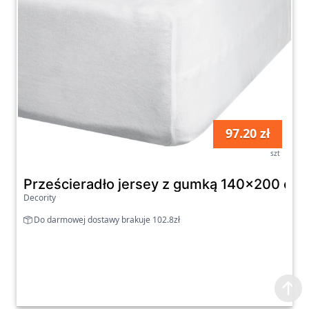
97.20 zł
szt
Prześcieradło jersey z gumką 140x200 cm z
Decority
Do darmowej dostawy brakuje 102.8zł