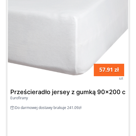
57.91 zł
szt
Prześcieradło jersey z gumką 90x200 cm z 
Eurofirany
Do darmowej dostawy brakuje 241.09zł