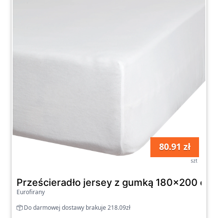
80.91 zł
szt
Prześcieradło jersey z gumką 180x200 cm z
Eurofirany
Do darmowej dostawy brakuje 218.09zł