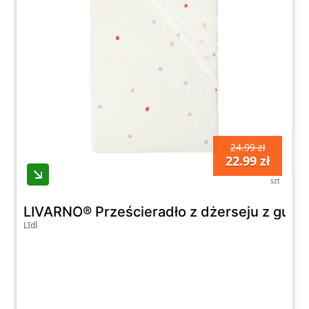
24.99 zł
22.99 zł
szt
LIVARNO® Prześcieradło z dżerseju z gumk
LIdl