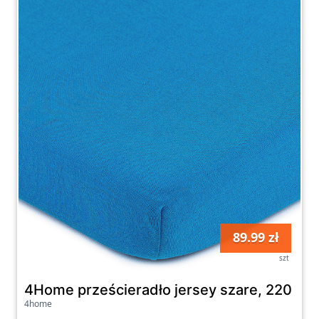
89.99 zł
szt
4Home prześcieradło jersey szare, 220 x 
4home