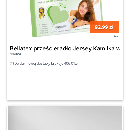
92.99 zł
szt
Bellatex prześcieradło Jersey Kamilka wios
4home
Do darmowej dostawy brakuje 406.01zł