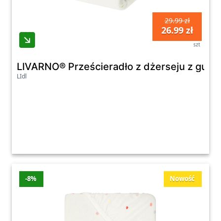
29.99 zł
26.99 zł
szt
LIVARNO® Prześcieradło z dżerseju z gum
LIdl
-8%
Nowość