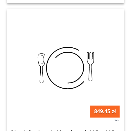
849.45 zł
szt