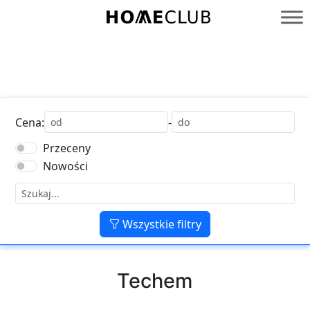
Przejdź
do
Homeclub
treści
Cena:
-
Przeceny
Nowości
Wszystkie filtry
Techem