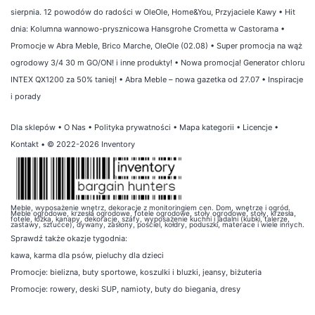
sierpnia. 12 powodów do radości w OleOle, Home&You, Przyjaciele Kawy
•
Hit
dnia: Kolumna wannowo-prysznicowa Hansgrohe Crometta w Castorama
•
Promocje w Abra Meble, Brico Marche, OleOle (02.08)
•
Super promocja na wąż
ogrodowy 3/4 30 m GO/ON! i inne produkty!
•
Nowa promocja! Generator chloru
INTEX QX1200 za 50% taniej!
•
Abra Meble – nowa gazetka od 27.07
•
Inspiracje
i porady
Dla sklepów
•
O Nas
•
Polityka prywatności
•
Mapa kategorii
•
Licencje
•
Kontakt
• © 2022-2026 Inventory
Meble, wyposażenie wnętrz, dekoracje z monitoringiem cen. Dom, wnętrze i ogród.
Meble ogrodowe, krzesła ogrodowe, fotele ogrodowe, stoły ogrodowe, stoły, krzesła,
fotele, łóżka, kanapy, dekoracje, szafy, wyposażenie kuchni i jadalni (kubki, talerze,
zastawy, sztućce), dywany, zasłony, pościel, kołdry, poduszki, materace i wiele innych.
Sprawdź także
okazje tygodnia
:
kawa
,
karma dla psów
,
pieluchy dla dzieci
Promocje:
bielizna
,
buty sportowe
,
koszulki i bluzki
,
jeansy
,
biżuteria
Promocje:
rowery
,
deski SUP
,
namioty
,
buty do biegania
,
dresy