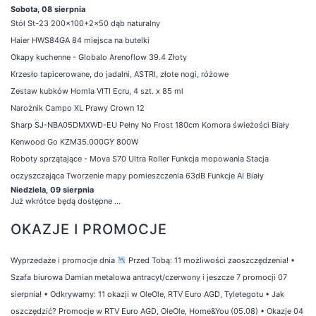
Sobota, 08 sierpnia
Stół St-23 200x100+2x50 dąb naturalny
Haier HWS84GA 84 miejsca na butelki
Okapy kuchenne - Globalo Arenoflow 39.4 Złoty
Krzesło tapicerowane, do jadalni, ASTRI, złote nogi, różowe
Zestaw kubków Homla VITI Ecru, 4 szt. x 85 ml
Narożnik Campo XL Prawy Crown 12
Sharp SJ-NBA05DMXWD-EU Pełny No Frost 180cm Komora świeżości Biały
Kenwood Go KZM35.000GY 800W
Roboty sprzątające - Mova S70 Ultra Roller Funkcja mopowania Stacja
oczyszczająca Tworzenie mapy pomieszczenia 63dB Funkcje AI Biały
Niedziela, 09 sierpnia
Już wkrótce będą dostępne ...
OKAZJE I PROMOCJE
Wyprzedaże i promocje dnia
Przed Tobą: 11 możliwości zaoszczędzenia!
•
Szafa biurowa Damian metalowa antracyt/czerwony i jeszcze 7 promocji 07
sierpnia!
•
Odkrywamy: 11 okazji w OleOle, RTV Euro AGD, Tyletegotu
•
Jak
oszczędzić? Promocje w RTV Euro AGD, OleOle, Home&You (05.08)
•
Okazje 04