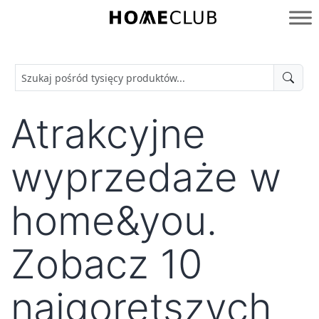
Przejdź
do
Homeclub
treści
Atrakcyjne
wyprzedaże w
home&you.
Zobacz 10
najgorętszych