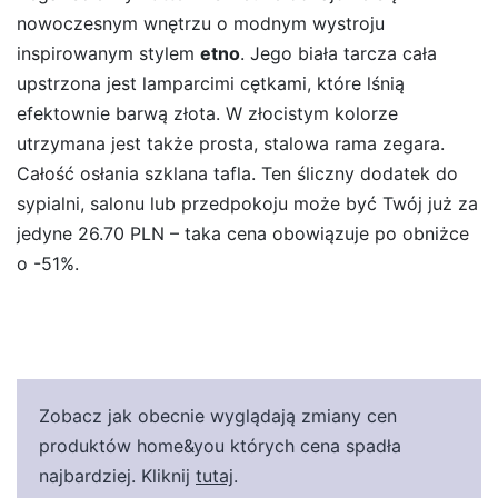
nowoczesnym wnętrzu o modnym wystroju
inspirowanym stylem
etno
. Jego biała tarcza cała
upstrzona jest lamparcimi cętkami, które lśnią
efektownie barwą złota. W złocistym kolorze
utrzymana jest także prosta, stalowa rama zegara.
Całość osłania szklana tafla. Ten śliczny dodatek do
sypialni, salonu lub przedpokoju może być Twój już za
jedyne 26.70 PLN – taka cena obowiązuje po obniżce
o -51%.
Zobacz jak obecnie wyglądają zmiany cen
produktów home&you których cena spadła
najbardziej. Kliknij
tutaj
.