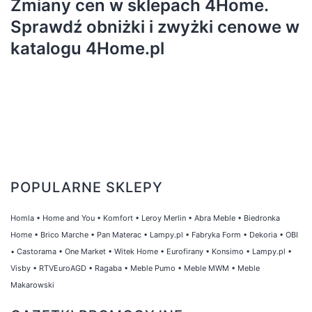
Zmiany cen w sklepach 4Home.
Sprawdź obniżki i zwyżki cenowe w
katalogu 4Home.pl
POPULARNE SKLEPY
Homla
•
Home and You
•
Komfort
•
Leroy Merlin
•
Abra Meble
•
Biedronka
Home
•
Brico Marche
•
Pan Materac
•
Lampy.pl
•
Fabryka Form
•
Dekoria
•
OBI
•
Castorama
•
One Market
•
Witek Home
•
Eurofirany
•
Konsimo
•
Lampy.pl
•
Visby
•
RTVEuroAGD
•
Ragaba
•
Meble Pumo
•
Meble MWM
•
Meble
Makarowski