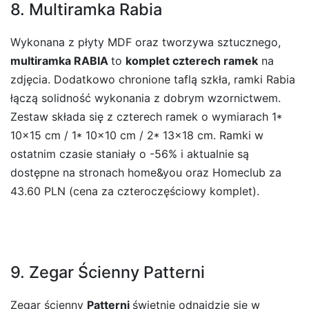
8. Multiramka Rabia
Wykonana z płyty MDF oraz tworzywa sztucznego,
multiramka RABIA
to
komplet czterech ramek
na
zdjęcia. Dodatkowo chronione taflą szkła, ramki Rabia
łączą solidność wykonania z dobrym wzornictwem.
Zestaw składa się z czterech ramek o wymiarach 1*
10×15 cm / 1* 10×10 cm / 2* 13×18 cm. Ramki w
ostatnim czasie staniały o -56% i aktualnie są
dostępne na stronach home&you oraz Homeclub za
43.60 PLN (cena za czteroczęściowy komplet).
9. Zegar Ścienny Patterni
Zegar ścienny
Patterni
świetnie odnajdzie się w