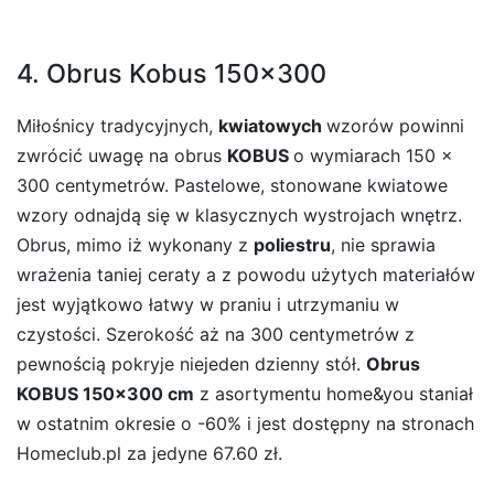
4. Obrus Kobus 150×300
Miłośnicy tradycyjnych,
kwiatowych
wzorów powinni
zwrócić uwagę na obrus
KOBUS
o wymiarach 150 x
300 centymetrów. Pastelowe, stonowane kwiatowe
wzory odnajdą się w klasycznych wystrojach wnętrz.
Obrus, mimo iż wykonany z
poliestru
, nie sprawia
wrażenia taniej ceraty a z powodu użytych materiałów
jest wyjątkowo łatwy w praniu i utrzymaniu w
czystości. Szerokość aż na 300 centymetrów z
pewnością pokryje niejeden dzienny stół.
Obrus
KOBUS 150×300 cm
z asortymentu home&you staniał
w ostatnim okresie o -60% i jest dostępny na stronach
Homeclub.pl za jedyne 67.60 zł.