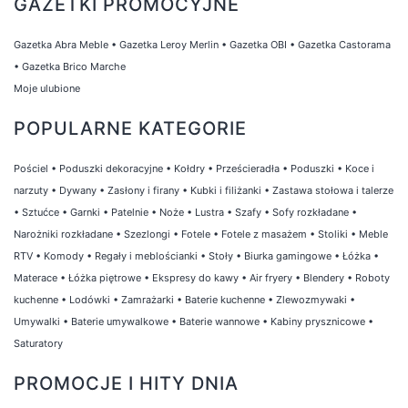
GAZETKI PROMOCYJNE
Gazetka Abra Meble
•
Gazetka Leroy Merlin
•
Gazetka OBI
•
Gazetka Castorama
•
Gazetka Brico Marche
Moje ulubione
POPULARNE KATEGORIE
Pościel
•
Poduszki dekoracyjne
•
Kołdry
•
Prześcieradła
•
Poduszki
•
Koce i
narzuty
•
Dywany
•
Zasłony i firany
•
Kubki i filiżanki
•
Zastawa stołowa i talerze
•
Sztućce
•
Garnki
•
Patelnie
•
Noże
•
Lustra
•
Szafy
•
Sofy rozkładane
•
Narożniki rozkładane
•
Szezlongi
•
Fotele
•
Fotele z masażem
•
Stoliki
•
Meble
RTV
•
Komody
•
Regały i meblościanki
•
Stoły
•
Biurka gamingowe
•
Łóżka
•
Materace
•
Łóżka piętrowe
•
Ekspresy do kawy
•
Air fryery
•
Blendery
•
Roboty
kuchenne
•
Lodówki
•
Zamrażarki
•
Baterie kuchenne
•
Zlewozmywaki
•
Umywalki
•
Baterie umywalkowe
•
Baterie wannowe
•
Kabiny prysznicowe
•
Saturatory
PROMOCJE I HITY DNIA