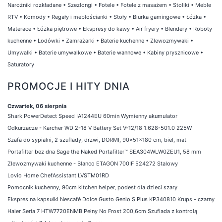
Narożniki rozkładane
•
Szezlongi
•
Fotele
•
Fotele z masażem
•
Stoliki
•
Meble
RTV
•
Komody
•
Regały i meblościanki
•
Stoły
•
Biurka gamingowe
•
Łóżka
•
Materace
•
Łóżka piętrowe
•
Ekspresy do kawy
•
Air fryery
•
Blendery
•
Roboty
kuchenne
•
Lodówki
•
Zamrażarki
•
Baterie kuchenne
•
Zlewozmywaki
•
Umywalki
•
Baterie umywalkowe
•
Baterie wannowe
•
Kabiny prysznicowe
•
Saturatory
PROMOCJE I HITY DNIA
Czwartek, 06 sierpnia
Shark PowerDetect Speed IA1244EU 60min Wymienny akumulator
Odkurzacze - Karcher WD 2-18 V Battery Set V-12/18 1.628-501.0 225W
Szafa do sypialni, 2 szuflady, drzwi, DORMI, 90x51x180 cm, biel, mat
Portafilter bez dna Sage the Naked Portafilter™ SEA304WLW0ZEU1, 58 mm
Zlewozmywaki kuchenne - Blanco ETAGON 700IF 524272 Stalowy
Lovio Home ChefAssistant LVSTM01RD
Pomocnik kuchenny, 90cm kitchen helper, podest dla dzieci szary
Ekspres na kapsułki Nescafé Dolce Gusto Genio S Plus KP340810 Krups - czarny
Haier Seria 7 HTW7720ENMB Pełny No Frost 200,6cm Szuflada z kontrolą