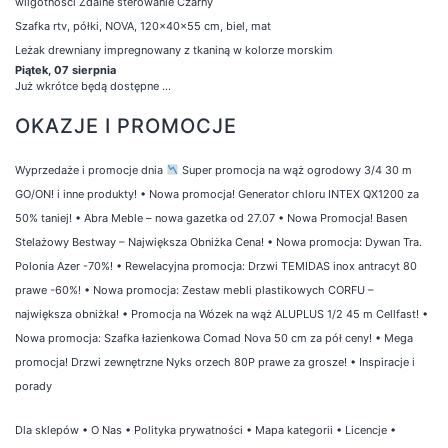
wilgotności Zdalne sterowanie Czarny
Szafka rtv, półki, NOVA, 120x40x55 cm, biel, mat
Leżak drewniany impregnowany z tkaniną w kolorze morskim
Piątek, 07 sierpnia
Już wkrótce będą dostępne ...
OKAZJE I PROMOCJE
Wyprzedaże i promocje dnia
Super promocja na wąż ogrodowy 3/4 30 m
GO/ON! i inne produkty!
•
Nowa promocja! Generator chloru INTEX QX1200 za
50% taniej!
•
Abra Meble – nowa gazetka od 27.07
•
Nowa Promocja! Basen
Stelażowy Bestway – Największa Obniżka Cena!
•
Nowa promocja: Dywan Tra.
Polonia Azer -70%!
•
Rewelacyjna promocja: Drzwi TEMIDAS inox antracyt 80
prawe -60%!
•
Nowa promocja: Zestaw mebli plastikowych CORFU –
największa obniżka!
•
Promocja na Wózek na wąż ALUPLUS 1/2 45 m Cellfast!
•
Nowa promocja: Szafka łazienkowa Comad Nova 50 cm za pół ceny!
•
Mega
promocja! Drzwi zewnętrzne Nyks orzech 80P prawe za grosze!
•
Inspiracje i
porady
Dla sklepów
•
O Nas
•
Polityka prywatności
•
Mapa kategorii
•
Licencje
•