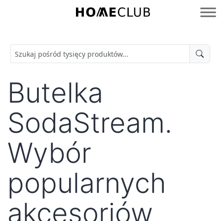
Przejdź
do
Homeclub
treści
Butelka
SodaStream.
Wybór
popularnych
akcesoriów