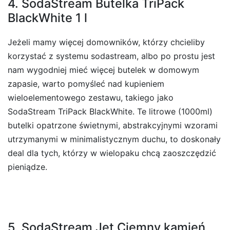
4. SodaStream Butelka TriPack
BlackWhite 1 l
Jeżeli mamy więcej domowników, którzy chcieliby
korzystać z systemu sodastream, albo po prostu jest
nam wygodniej mieć więcej butelek w domowym
zapasie, warto pomyśleć nad kupieniem
wieloelementowego zestawu, takiego jako
SodaStream TriPack BlackWhite. Te litrowe (1000ml)
butelki opatrzone świetnymi, abstrakcyjnymi wzorami
utrzymanymi w minimalistycznym duchu, to doskonały
deal dla tych, którzy w wielopaku chcą zaoszczędzić
pieniądze.
5. SodaStream Jet Ciemny kamień