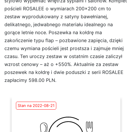
stylowo wypełniać wnętrza sypialni i salonów. Komplet
pościeli ROSALEE o wymiarach 200×200 cm to
zestaw wyprodukowany z satyny bawełnianej,
delikatnego, jedwabnego materiału idealnego na
gorące letnie noce. Poszewka na kołdrę ma
zakończenie typu flap – pozbawione zapięcia, dzięki
czemu wymiana pościeli jest prostsza i zajmuje mniej
czasu. Ten uroczy zestaw w ostatnim czasie zaliczył
wzrost cenowy – aż o +550%. Aktualnie za zestaw
poszewek na kołdrę i dwie poduszki z serii ROSALEE
zapłacimy 598.00 PLN.
Stan na 2022-08-21