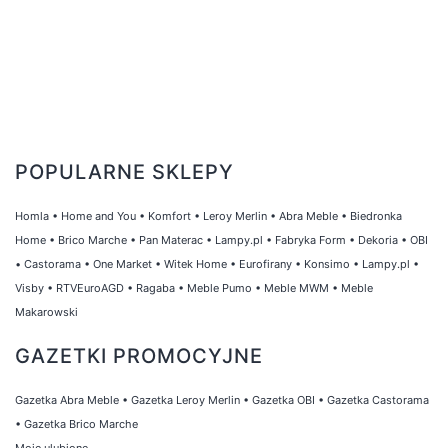
POPULARNE SKLEPY
Homla
•
Home and You
•
Komfort
•
Leroy Merlin
•
Abra Meble
•
Biedronka
Home
•
Brico Marche
•
Pan Materac
•
Lampy.pl
•
Fabryka Form
•
Dekoria
•
OBI
•
Castorama
•
One Market
•
Witek Home
•
Eurofirany
•
Konsimo
•
Lampy.pl
•
Visby
•
RTVEuroAGD
•
Ragaba
•
Meble Pumo
•
Meble MWM
•
Meble
Makarowski
GAZETKI PROMOCYJNE
Gazetka Abra Meble
•
Gazetka Leroy Merlin
•
Gazetka OBI
•
Gazetka Castorama
•
Gazetka Brico Marche
Moje ulubione