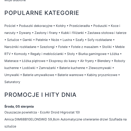
POPULARNE KATEGORIE
Pościel
•
Poduszki dekoracyjne
•
Kołdry
•
Prześcieradła
•
Poduszki
•
Koce i
narzuty
•
Dywany
•
Zasłony i firany
•
Kubki i filiżanki
•
Zastawa stołowa i talerze
•
Sztućce
•
Garnki
•
Patelnie
•
Noże
•
Lustra
•
Szafy
•
Sofy rozkładane
•
Narożniki rozkładane
•
Szezlongi
•
Fotele
•
Fotele z masażem
•
Stoliki
•
Meble
RTV
•
Komody
•
Regały i meblościanki
•
Stoły
•
Biurka gamingowe
•
Łóżka
•
Materace
•
Łóżka piętrowe
•
Ekspresy do kawy
•
Air fryery
•
Blendery
•
Roboty
kuchenne
•
Lodówki
•
Zamrażarki
•
Baterie kuchenne
•
Zlewozmywaki
•
Umywalki
•
Baterie umywalkowe
•
Baterie wannowe
•
Kabiny prysznicowe
•
Saturatory
PROMOCJE I HITY DNIA
Środa, 05 sierpnia
Osuszacze powietrza - EcoAir Droid Higrostat 10l
Amica DIM68B10ELONSWiD 59,8cm Automatyczne otwieranie drzwi Szuflada na
sztućce