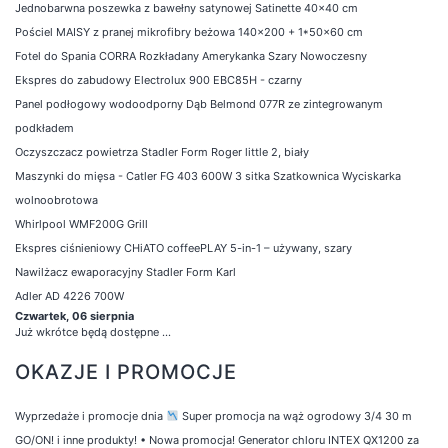
Jednobarwna poszewka z bawełny satynowej Satinette 40x40 cm
Pościel MAISY z pranej mikrofibry beżowa 140x200 + 1*50x60 cm
Fotel do Spania CORRA Rozkładany Amerykanka Szary Nowoczesny
Ekspres do zabudowy Electrolux 900 EBC85H - czarny
Panel podłogowy wodoodporny Dąb Belmond 077R ze zintegrowanym
podkładem
Oczyszczacz powietrza Stadler Form Roger little 2, biały
Maszynki do mięsa - Catler FG 403 600W 3 sitka Szatkownica Wyciskarka
wolnoobrotowa
Whirlpool WMF200G Grill
Ekspres ciśnieniowy CHiATO coffeePLAY 5-in-1 – używany, szary
Nawilżacz ewaporacyjny Stadler Form Karl
Adler AD 4226 700W
Czwartek, 06 sierpnia
Już wkrótce będą dostępne ...
OKAZJE I PROMOCJE
Wyprzedaże i promocje dnia
Super promocja na wąż ogrodowy 3/4 30 m
GO/ON! i inne produkty!
•
Nowa promocja! Generator chloru INTEX QX1200 za