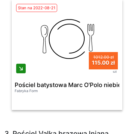
Stan na 2022-08-21
1012.00 zł
115.00 zł
szt
Pościel batystowa Marc O'Polo niebieska
Fabryka Form
3. Pościel Valka brązowa lniana