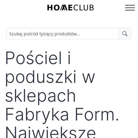
Przejdź
do
Homeclub
treści
Pościel i
poduszki w
sklepach
Fabryka Form.
Największe