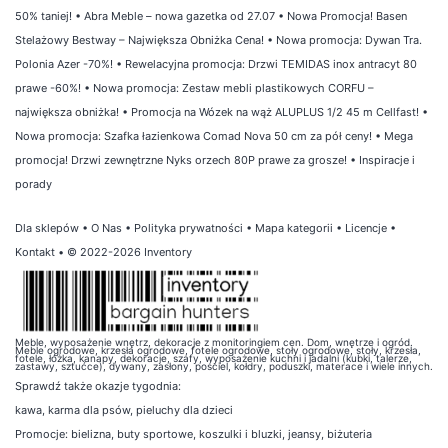
50% taniej!
•
Abra Meble – nowa gazetka od 27.07
•
Nowa Promocja! Basen
Stelażowy Bestway – Największa Obniżka Cena!
•
Nowa promocja: Dywan Tra.
Polonia Azer -70%!
•
Rewelacyjna promocja: Drzwi TEMIDAS inox antracyt 80
prawe -60%!
•
Nowa promocja: Zestaw mebli plastikowych CORFU –
największa obniżka!
•
Promocja na Wózek na wąż ALUPLUS 1/2 45 m Cellfast!
•
Nowa promocja: Szafka łazienkowa Comad Nova 50 cm za pół ceny!
•
Mega
promocja! Drzwi zewnętrzne Nyks orzech 80P prawe za grosze!
•
Inspiracje i
porady
Dla sklepów
•
O Nas
•
Polityka prywatności
•
Mapa kategorii
•
Licencje
•
Kontakt
• © 2022-2026 Inventory
Meble, wyposażenie wnętrz, dekoracje z monitoringiem cen. Dom, wnętrze i ogród.
Meble ogrodowe, krzesła ogrodowe, fotele ogrodowe, stoły ogrodowe, stoły, krzesła,
fotele, łóżka, kanapy, dekoracje, szafy, wyposażenie kuchni i jadalni (kubki, talerze,
zastawy, sztućce), dywany, zasłony, pościel, kołdry, poduszki, materace i wiele innych.
Sprawdź także
okazje tygodnia
:
kawa
,
karma dla psów
,
pieluchy dla dzieci
Promocje:
bielizna
,
buty sportowe
,
koszulki i bluzki
,
jeansy
,
biżuteria