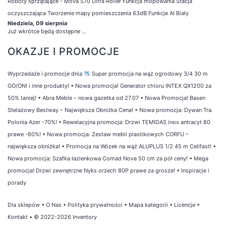
Roboty sprzątające - Mova S70 Ultra Roller Funkcja mopowania Stacja
oczyszczająca Tworzenie mapy pomieszczenia 63dB Funkcje AI Biały
Niedziela, 09 sierpnia
Już wkrótce będą dostępne ...
OKAZJE I PROMOCJE
Wyprzedaże i promocje dnia
Super promocja na wąż ogrodowy 3/4 30 m
GO/ON! i inne produkty!
•
Nowa promocja! Generator chloru INTEX QX1200 za
50% taniej!
•
Abra Meble – nowa gazetka od 27.07
•
Nowa Promocja! Basen
Stelażowy Bestway – Największa Obniżka Cena!
•
Nowa promocja: Dywan Tra.
Polonia Azer -70%!
•
Rewelacyjna promocja: Drzwi TEMIDAS inox antracyt 80
prawe -60%!
•
Nowa promocja: Zestaw mebli plastikowych CORFU –
największa obniżka!
•
Promocja na Wózek na wąż ALUPLUS 1/2 45 m Cellfast!
•
Nowa promocja: Szafka łazienkowa Comad Nova 50 cm za pół ceny!
•
Mega
promocja! Drzwi zewnętrzne Nyks orzech 80P prawe za grosze!
•
Inspiracje i
porady
Dla sklepów
•
O Nas
•
Polityka prywatności
•
Mapa kategorii
•
Licencje
•
Kontakt
• © 2022-2026 Inventory