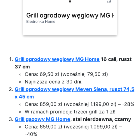
szt
Grill ogrodowy węglowy MG Home 16 c
Gri
Biedronka Home
Biedr
Grill ogrodowy węglowy MG Home
16 cali, ruszt
37 cm
Cena: 69,50 zł (wcześniej 79,50 zł)
Najniższa cena z 30 dni.
Grill ogrodowy węglowy Meven Siena, ruszt 74,5
x 45 cm
Cena: 859,00 zł (wcześniej 1.199,00 zł) – -28%
W ramach promocji: trzeci grill za 1 zł!
Grill gazowy MG Home
, stal nierdzewna, czarny
Cena: 659,00 zł (wcześniej 1.099,00 zł) –
-40%