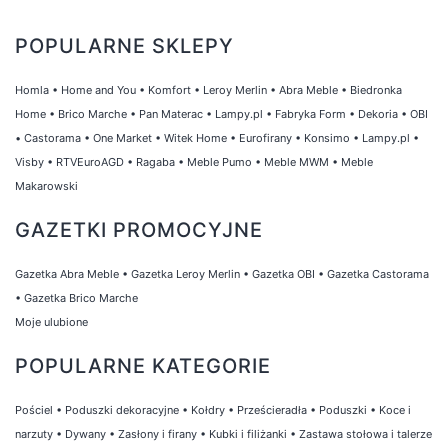
POPULARNE SKLEPY
Homla
•
Home and You
•
Komfort
•
Leroy Merlin
•
Abra Meble
•
Biedronka
Home
•
Brico Marche
•
Pan Materac
•
Lampy.pl
•
Fabryka Form
•
Dekoria
•
OBI
•
Castorama
•
One Market
•
Witek Home
•
Eurofirany
•
Konsimo
•
Lampy.pl
•
Visby
•
RTVEuroAGD
•
Ragaba
•
Meble Pumo
•
Meble MWM
•
Meble
Makarowski
GAZETKI PROMOCYJNE
Gazetka Abra Meble
•
Gazetka Leroy Merlin
•
Gazetka OBI
•
Gazetka Castorama
•
Gazetka Brico Marche
Moje ulubione
POPULARNE KATEGORIE
Pościel
•
Poduszki dekoracyjne
•
Kołdry
•
Prześcieradła
•
Poduszki
•
Koce i
narzuty
•
Dywany
•
Zasłony i firany
•
Kubki i filiżanki
•
Zastawa stołowa i talerze