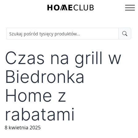
Przejdź
do
Homeclub
treści
Czas na grill w
Biedronka
Home z
rabatami
8 kwietnia 2025