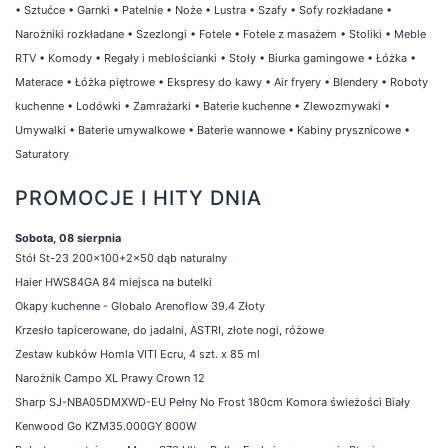
•
Sztućce
•
Garnki
•
Patelnie
•
Noże
•
Lustra
•
Szafy
•
Sofy rozkładane
•
Narożniki rozkładane
•
Szezlongi
•
Fotele
•
Fotele z masażem
•
Stoliki
•
Meble
RTV
•
Komody
•
Regały i meblościanki
•
Stoły
•
Biurka gamingowe
•
Łóżka
•
Materace
•
Łóżka piętrowe
•
Ekspresy do kawy
•
Air fryery
•
Blendery
•
Roboty
kuchenne
•
Lodówki
•
Zamrażarki
•
Baterie kuchenne
•
Zlewozmywaki
•
Umywalki
•
Baterie umywalkowe
•
Baterie wannowe
•
Kabiny prysznicowe
•
Saturatory
PROMOCJE I HITY DNIA
Sobota, 08 sierpnia
Stół St-23 200x100+2x50 dąb naturalny
Haier HWS84GA 84 miejsca na butelki
Okapy kuchenne - Globalo Arenoflow 39.4 Złoty
Krzesło tapicerowane, do jadalni, ASTRI, złote nogi, różowe
Zestaw kubków Homla VITI Ecru, 4 szt. x 85 ml
Narożnik Campo XL Prawy Crown 12
Sharp SJ-NBA05DMXWD-EU Pełny No Frost 180cm Komora świeżości Biały
Kenwood Go KZM35.000GY 800W