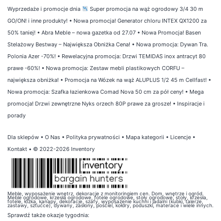
Wyprzedaże i promocje dnia
Super promocja na wąż ogrodowy 3/4 30 m
GO/ON! i inne produkty!
•
Nowa promocja! Generator chloru INTEX QX1200 za
50% taniej!
•
Abra Meble – nowa gazetka od 27.07
•
Nowa Promocja! Basen
Stelażowy Bestway – Największa Obniżka Cena!
•
Nowa promocja: Dywan Tra.
Polonia Azer -70%!
•
Rewelacyjna promocja: Drzwi TEMIDAS inox antracyt 80
prawe -60%!
•
Nowa promocja: Zestaw mebli plastikowych CORFU –
największa obniżka!
•
Promocja na Wózek na wąż ALUPLUS 1/2 45 m Cellfast!
•
Nowa promocja: Szafka łazienkowa Comad Nova 50 cm za pół ceny!
•
Mega
promocja! Drzwi zewnętrzne Nyks orzech 80P prawe za grosze!
•
Inspiracje i
porady
Dla sklepów
•
O Nas
•
Polityka prywatności
•
Mapa kategorii
•
Licencje
•
Kontakt
• © 2022-2026 Inventory
Meble, wyposażenie wnętrz, dekoracje z monitoringiem cen. Dom, wnętrze i ogród.
Meble ogrodowe, krzesła ogrodowe, fotele ogrodowe, stoły ogrodowe, stoły, krzesła,
fotele, łóżka, kanapy, dekoracje, szafy, wyposażenie kuchni i jadalni (kubki, talerze,
zastawy, sztućce), dywany, zasłony, pościel, kołdry, poduszki, materace i wiele innych.
Sprawdź także
okazje tygodnia
: