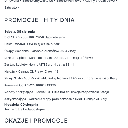
Umywalki
•
Baterie umywalkowe
•
Baterie wannowe
•
Kabiny prysznicowe
•
Saturatory
PROMOCJE I HITY DNIA
Sobota, 08 sierpnia
Stół St-23 200x100+2x50 dąb naturalny
Haier HWS84GA 84 miejsca na butelki
Okapy kuchenne - Globalo Arenoflow 39.4 Złoty
Krzesło tapicerowane, do jadalni, ASTRI, złote nogi, różowe
Zestaw kubków Homla VITI Ecru, 4 szt. x 85 ml
Narożnik Campo XL Prawy Crown 12
Sharp SJ-NBA05DMXWD-EU Pełny No Frost 180cm Komora świeżości Biały
Kenwood Go KZM35.000GY 800W
Roboty sprzątające - Mova S70 Ultra Roller Funkcja mopowania Stacja
oczyszczająca Tworzenie mapy pomieszczenia 63dB Funkcje AI Biały
Niedziela, 09 sierpnia
Już wkrótce będą dostępne ...
OKAZJE I PROMOCJE