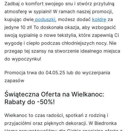
Zadbaj o komfort swojego snu i stwórz przytulną
atmosferę w sypialni! W ramach naszej promocji,
kupując dwie
poduszki
, możesz dodać
kołdrę
za
jedyne 10 zł! To doskonała okazja, aby wzbogacić
swoją sypialnię o nowe tekstylia, które zapewnią Ci
wygodę i ciepło podczas chłodniejszych nocy. Nie
przegap tej szansy na stworzenie idealnego miejsca
do wypoczynku!
Promocja trwa do 04.05.25 lub do wyczerpania
zapasów
Świąteczna Oferta na Wielkanoc:
Rabaty do -50%!
Wielkanoc to czas radości, spotkań z rodziną i
przyjaciółmi oraz pięknych dekoracji. W Biedronka
Home przygotowaliśmy dla Ciebie specjalną ofertę z