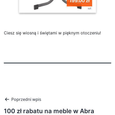
199.00 zł
szt
Ciesz się wiosną i świętami w pięknym otoczeniu!
Nawigacja
Poprzedni wpis
wpisu
100 zł rabatu na meble w Abra