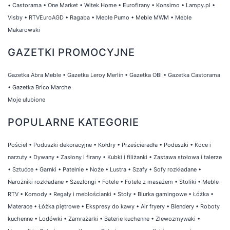
•
Castorama
•
One Market
•
Witek Home
•
Eurofirany
•
Konsimo
•
Lampy.pl
•
Visby
•
RTVEuroAGD
•
Ragaba
•
Meble Pumo
•
Meble MWM
•
Meble
Makarowski
GAZETKI PROMOCYJNE
Gazetka Abra Meble
•
Gazetka Leroy Merlin
•
Gazetka OBI
•
Gazetka Castorama
•
Gazetka Brico Marche
Moje ulubione
POPULARNE KATEGORIE
Pościel
•
Poduszki dekoracyjne
•
Kołdry
•
Prześcieradła
•
Poduszki
•
Koce i
narzuty
•
Dywany
•
Zasłony i firany
•
Kubki i filiżanki
•
Zastawa stołowa i talerze
•
Sztućce
•
Garnki
•
Patelnie
•
Noże
•
Lustra
•
Szafy
•
Sofy rozkładane
•
Narożniki rozkładane
•
Szezlongi
•
Fotele
•
Fotele z masażem
•
Stoliki
•
Meble
RTV
•
Komody
•
Regały i meblościanki
•
Stoły
•
Biurka gamingowe
•
Łóżka
•
Materace
•
Łóżka piętrowe
•
Ekspresy do kawy
•
Air fryery
•
Blendery
•
Roboty
kuchenne
•
Lodówki
•
Zamrażarki
•
Baterie kuchenne
•
Zlewozmywaki
•