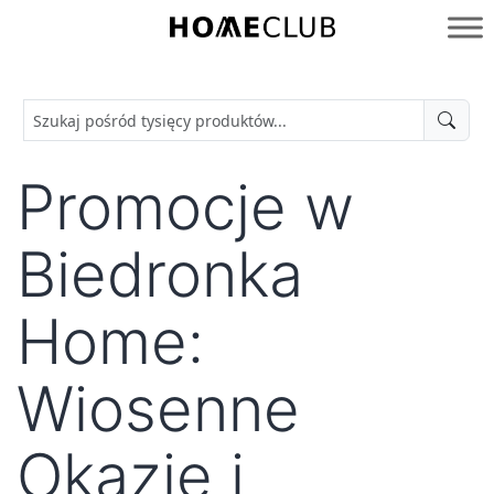
Przejdź
do
Homeclub
treści
Promocje w
Biedronka
Home:
Wiosenne
Okazje i