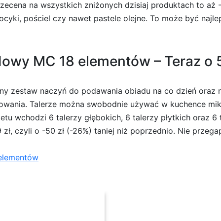
zecena na wszystkich zniżonych dzisiaj produktach to aż -3
yki, pościel czy nawet pastele olejne. To może być najl
wy MC 18 elementów – Teraz o 50 
y zestaw naczyń do podawania obiadu na co dzień oraz n
ysowania. Talerze można swobodnie używać w kuchence mikr
tu wchodzi 6 talerzy głębokich, 6 talerzy płytkich oraz 
zł, czyli o -50 zł (-26%) taniej niż poprzednio. Nie przegap
elementów