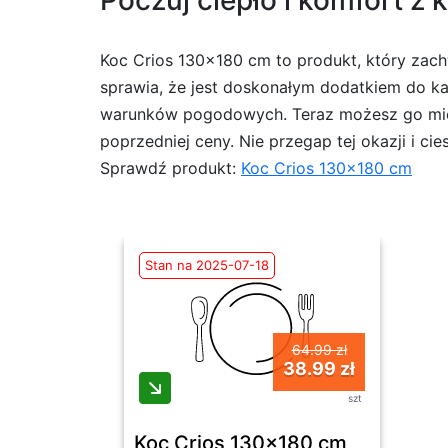
Poczuj ciepło i komfort z
Koc Crios 130×180 cm to produkt, który zach
sprawia, że jest doskonałym dodatkiem do każ
warunków pogodowych. Teraz możesz go mieć 
poprzedniej ceny. Nie przegap tej okazji i ci
Sprawdź produkt:
Koc Crios 130×180 cm
Stan na 2025-07-18
64.99 zł
38.99 zł
szt
Koc Crios 130x180 cm