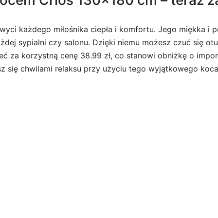
 kocem Crios 130×180 cm – teraz za
wyci każdego miłośnika ciepła i komfortu. Jego miękka i p
dej sypialni czy salonu. Dzięki niemu możesz czuć się otu
za korzystną cenę 38.99 zł, co stanowi obniżkę o impon
esz się chwilami relaksu przy użyciu tego wyjątkowego koca