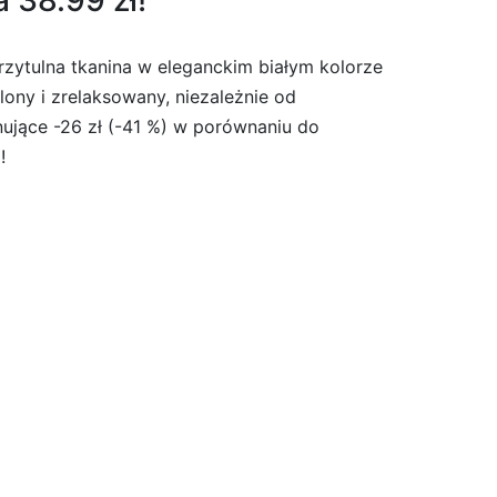
 38.99 zł!
rzytulna tkanina w eleganckim białym kolorze
lony i zrelaksowany, niezależnie od
ujące -26 zł (-41 %) w porównaniu do
!