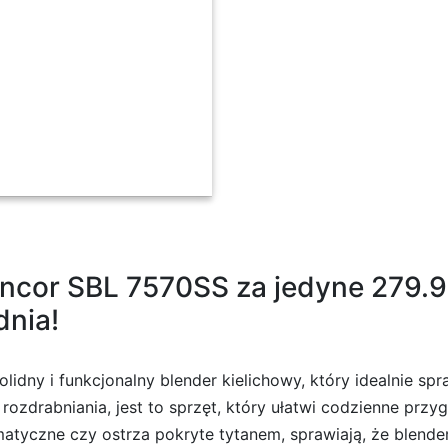
ntów
ncor SBL 7570SS za jedyne 279.9 z
dnia!
lidny i funkcjonalny blender kielichowy, który idealnie spr
rozdrabniania, jest to sprzęt, który ułatwi codzienne pr
tyczne czy ostrza pokryte tytanem, sprawiają, że blender 