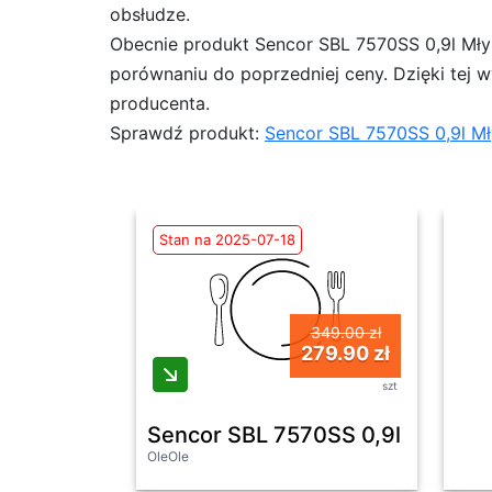
obsłudze.
Obecnie produkt Sencor SBL 7570SS 0,9l Młyne
porównaniu do poprzedniej ceny. Dzięki tej 
producenta.
Sprawdź produkt:
Sencor SBL 7570SS 0,9l Mł
Stan na 2025-07-18
349.00 zł
279.90 zł
szt
Sencor SBL 7570SS 0,9l Młynek 4
OleOle