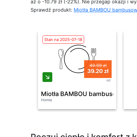
aż o -10.79 zł (-22%). Nie przegap okazji i w
Sprawdź produkt:
Miotła BAMBOU bambusow
Stan na 2025-07-18
49.99 zł
39.20 zł
szt
Miotła BAMBOU bambusowa 12
Homla