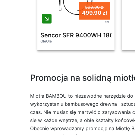
599.00 zł
499.90 zł
szt
Sencor SFR 9400WH 1800W 4,8
OleOle
Promocja na solidną miotł
Miotła BAMBOU to niezawodne narzędzie do sp
wykorzystaniu bambusowego drewna i sztuczne
czas. Nie musisz się martwić o zarysowania c
się w każde wnętrze, a obłe kształty końcówk
Obecnie wprowadzamy promocję na Miotłę BAM