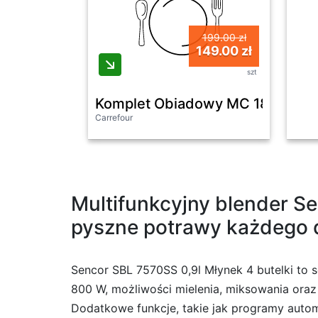
199.00 zł
149.00 zł
szt
Komplet Obiadowy MC 18 eleme
Carrefour
Multifunkcyjny blender Se
pyszne potrawy każdego 
Sencor SBL 7570SS 0,9l Młynek 4 butelki to so
800 W, możliwości mielenia, miksowania oraz 
Dodatkowe funkcje, takie jak programy automa