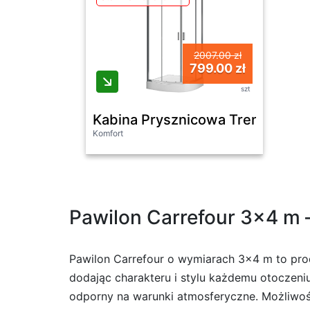
2007.00 zł
799.00 zł
szt
Kabina Prysznicowa Trend 90X
Komfort
Pawilon Carrefour 3×4 m –
Pawilon Carrefour o wymiarach 3×4 m to prod
dodając charakteru i stylu każdemu otoczeniu
odporny na warunki atmosferyczne. Możliwoś