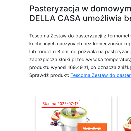
Pasteryzacja w domowym 
DELLA CASA umożliwia bez
Tescoma Zestaw do pasteryzacji z termomet
kuchennych naczyniach bez konieczności kup
lub rondel o 8 cm, co pozwala na pasteryzac
zabezpiecza słoiki przed wysoką temperatur
produktu wynosi 169.49 zł, co oznacza zniżkę
Sprawdź produkt:
Tescoma Zestaw do paste
Stan na 2025-07-17
183.99 zł