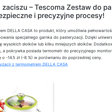
zaciszu – Tescoma Zestaw do pas
pieczne i precyzyjne procesy!
rem DELLA CASA to produkt, który umożliwia pełnowarto
owania specjalnego garnka do pasteryzacji. Dzięki uniwe
ję wysokich słoików lub kilku mniejszych słoików. Dodatk
ą, a pokrywka posiada termometr do precyzyjnego monitor
 o -14.5 zł (-8 %) w porównaniu do poprzedniej ceny.
ryzacji z termometrem DELLA CASA