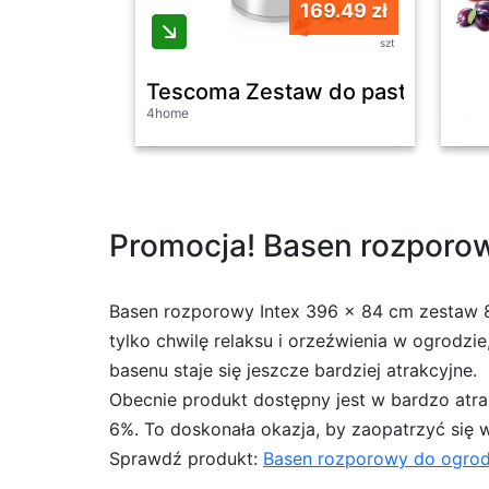
169.49 zł
szt
Tescoma Zestaw do pasteryzacj
4home
Promocja! Basen rozporowy
Basen rozporowy Intex 396 x 84 cm zestaw 8w
tylko chwilę relaksu i orzeźwienia w ogrodzie
basenu staje się jeszcze bardziej atrakcyjne.
Obecnie produkt dostępny jest w bardzo atrak
6%. To doskonała okazja, by zaopatrzyć się w 
Sprawdź produkt:
Basen rozporowy do ogrod