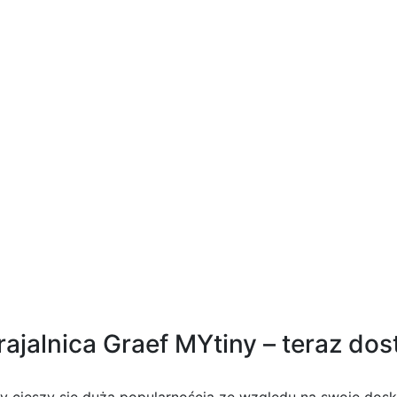
ex 396 x 84 cm zestaw 8w1
ajalnica Graef MYtiny – teraz dos