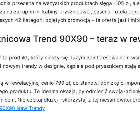
dnia przecena na wszystkich produktach sięga -105 zł, a s
kazji na zakup m.in. kabiny prysznicowej, basenu, fotela o
zych 42 kategorii objętych promocją – ta oferta jest limi
icowa Trend 90X90 – teraz w rew
to produkt, który cieszy się dużym zainteresowaniem wśró
ki nowym trendy w designie, kąpiele pod prysznicem stają s
 w rewelacyjnej cenie 799 zł, co stanowi obniżkę o impon
go produktu. To idealna okazja, by odmienić swoją łazienk
icem. Nie czekaj dłużej i skorzystaj z tej niesamowitej pr
 90X90 New Trendy