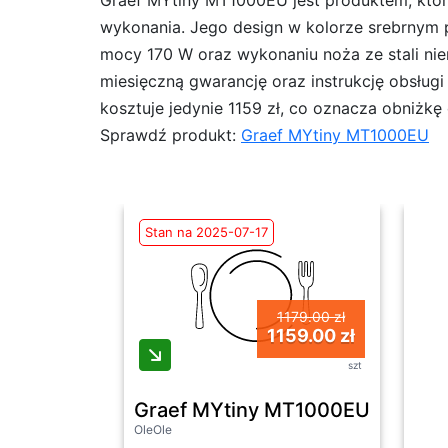
Graef MYtiny MT1000EU jest produktem, któr
wykonania. Jego design w kolorze srebrnym p
mocy 170 W oraz wykonaniu noża ze stali ni
miesięczną gwarancję oraz instrukcję obsługi
kosztuje jedynie 1159 zł, co oznacza obniżkę
Sprawdź produkt:
Graef MYtiny MT1000EU
Stan na 2025-07-17
1179.00 zł
1159.00 zł
szt
Graef MYtiny MT1000EU
OleOle