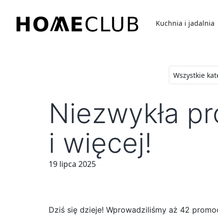
Przejdź
do
Kuchnia i jadalnia
treści
Homeclub
Niezwykła pr
i więcej!
19 lipca 2025
Dziś się dzieje! Wprowadziliśmy aż 42 promoc