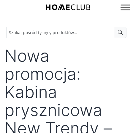
Przejdź
do
Homeclub
treści
Nowa
promocja:
Kabina
prysznicowa
New Trendy –