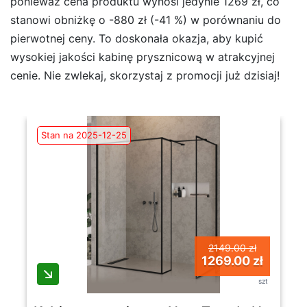
ponieważ cena produktu wynosi jedynie 1269 zł, co
stanowi obniżkę o -880 zł (-41 %) w porównaniu do
pierwotnej ceny. To doskonała okazja, aby kupić
wysokiej jakości kabinę prysznicową w atrakcyjnej
cenie. Nie zwlekaj, skorzystaj z promocji już dzisiaj!
Stan na 2025-12-25
2149.00 zł
1269.00 zł
szt