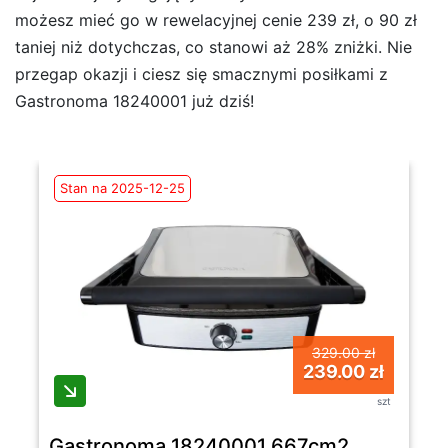
możesz mieć go w rewelacyjnej cenie 239 zł, o 90 zł
taniej niż dotychczas, co stanowi aż 28% zniżki. Nie
przegap okazji i ciesz się smacznymi posiłkami z
Gastronoma 18240001 już dziś!
Stan na 2025-12-25
329.00 zł
239.00 zł
szt
Gastronoma 18240001 667cm2