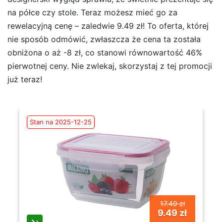
na półce czy stole. Teraz możesz mieć go za
rewelacyjną cenę – zaledwie 9.49 zł! To oferta, której
nie sposób odmówić, zwłaszcza że cena ta została
obniżona o aż -8 zł, co stanowi równowartość 46%
pierwotnej ceny. Nie zwlekaj, skorzystaj z tej promocji
już teraz!
Stan na 2025-12-25
17.49 zł
9.49 zł