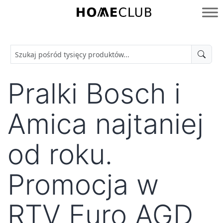
Przejdź
do
Homeclub
treści
Pralki Bosch i
Amica najtaniej
od roku.
Promocja w
RTV Euro AGD