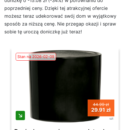
obniżkę o -15.08 zł (-34%) w porównaniu do
poprzedniej ceny. Dzięki tej atrakcyjnej ofercie
możesz teraz udekorować swój dom w wyjątkowy
sposób za niższą cenę. Nie przegap okazji i spraw
sobie tę uroczą doniczkę już teraz!
Stan na 2026-02-09
44.99 zł
29.91 zł
szt