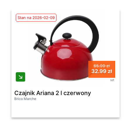
Stan na 2026-02-09
65.99 zł
32.99 zł
szt
Czajnik Ariana 2 l czerwony
Brico Marche