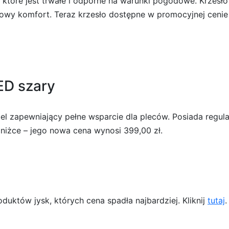
u, które jest trwałe i odporne na warunki pogodowe. Krzes
wy komfort. Teraz krzesło dostępne w promocyjnej cenie 
ED szary
zapewniający pełne wsparcie dla pleców. Posiada regulac
zniżce – jego nowa cena wynosi 399,00 zł.
uktów jysk, których cena spadła najbardziej. Kliknij
tutaj
.