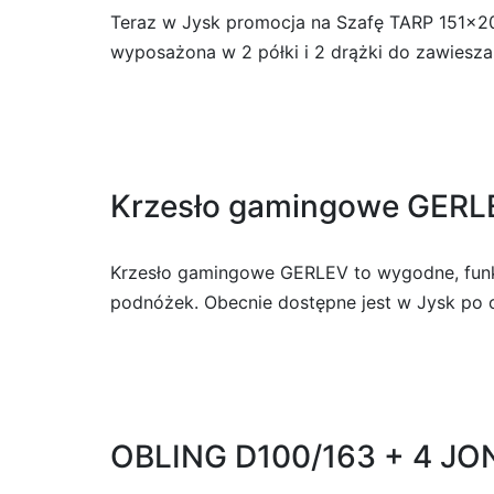
Teraz w Jysk promocja na Szafę TARP 151×201
wyposażona w 2 półki i 2 drążki do zawieszani
Krzesło gamingowe GERL
Krzesło gamingowe GERLEV to wygodne, funkc
podnóżek. Obecnie dostępne jest w Jysk po o
OBLING D100/163 + 4 JO