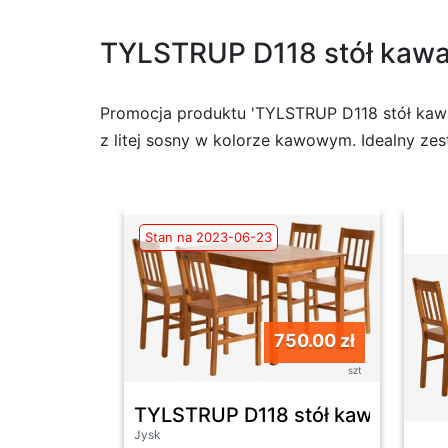
TYLSTRUP D118 stół kawa
Promocja produktu 'TYLSTRUP D118 stół kawa 
z litej sosny w kolorze kawowym. Idealny zes
Stan na 2023-06-23
750.00 zł
szt
TYLSTRUP D118 stół kawa + 4 T
Jysk