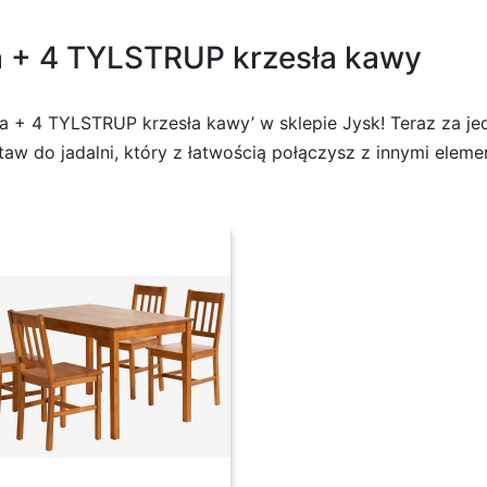
 + 4 TYLSTRUP krzesła kawy
+ 4 TYLSTRUP krzesła kawy’ w sklepie Jysk! Teraz za jed
taw do jadalni, który z łatwością połączysz z innymi ele
YLSTRUP krzesła kawy