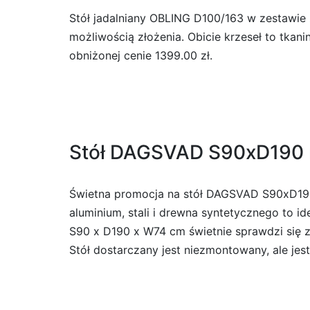
Stół jadalniany OBLING D100/163 w zestawie 
możliwością złożenia. Obicie krzeseł to tka
obniżonej cenie 1399.00 zł.
Stół DAGSVAD S90xD190 
Świetna promocja na stół DAGSVAD S90xD190 n
aluminium, stali i drewna syntetycznego to i
S90 x D190 x W74 cm świetnie sprawdzi się zar
Stół dostarczany jest niezmontowany, ale jes