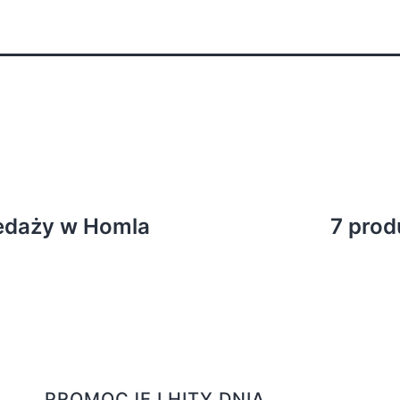
edaży w Homla
7 prod
PROMOCJE I HITY DNIA