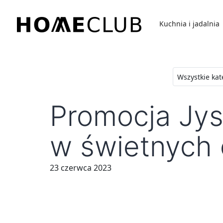
Przejdź
do
Kuchnia i jadalnia
treści
Homeclub
Promocja Jys
w świetnych
23 czerwca 2023