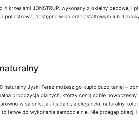
z 4 krzesłami JONSTRUP, wykonany z okleiny dębowej i pł
nina poliestrowa, dostępne w kolorze asfaltowym lub dębo
naturalny
aturalny Jysk! Teraz możesz go kupić dużo taniej – obniżk
dealna propozycja dla tych, którzy cenią sobie nowoczesny 
ówno w salonie, jak i jadalni, a elegancki, naturalny kolo
t to łatwe do wykonania samodzielnie. Nie przegap okazji 