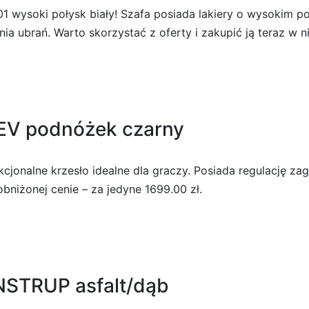
 wysoki połysk biały! Szafa posiada lakiery o wysokim po
a ubrań. Warto skorzystać z oferty i zakupić ją teraz w ni
EV podnóżek czarny
jonalne krzesło idealne dla graczy. Posiada regulację za
bniżonej cenie – za jedyne 1699.00 zł.
NSTRUP asfalt/dąb