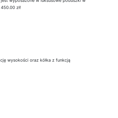
ło jest wyposażone w luksusowe poduszki w
450.00 zł!
ję wysokości oraz kółka z funkcją