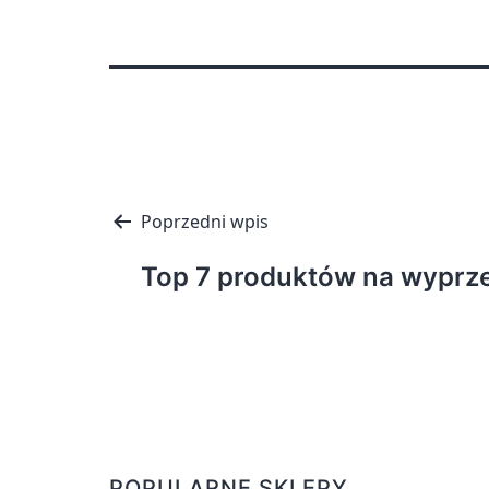
Nawigacja
Poprzedni wpis
wpisu
Top 7 produktów na wyprz
POPULARNE SKLEPY