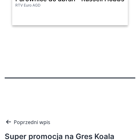
RTV Euro AGD
Nawigacja
Poprzedni wpis
wpisu
Super promocja na Gres Koala