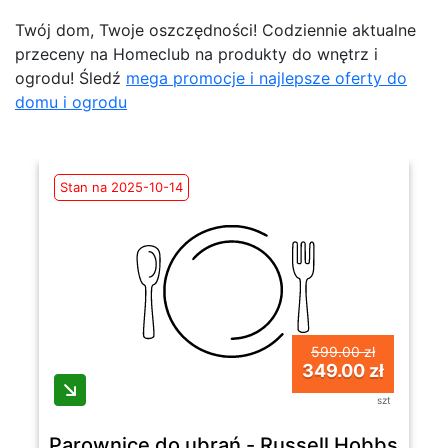
Twój dom, Twoje oszczędności! Codziennie aktualne
przeceny na Homeclub na produkty do wnętrz i
ogrodu! Śledź
mega promocje i najlepsze oferty do
domu i ogrodu
Stan na 2025-10-14
599.00 zł
349.00 zł
szt
Parownice do ubrań - Russell Hobbs 27