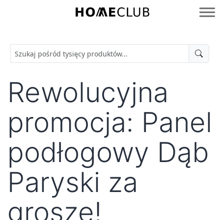
Przejdź
do
Homeclub
treści
Rewolucyjna
promocja: Panel
podłogowy Dąb
Paryski za
grosze!