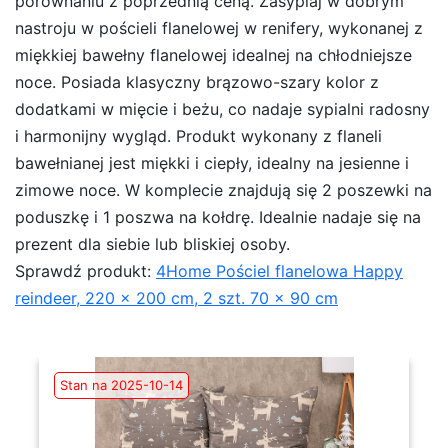
porównaniu z poprzednią ceną. Zasypiaj w dobrym
nastroju w pościeli flanelowej w renifery, wykonanej z
miękkiej bawełny flanelowej idealnej na chłodniejsze
noce. Posiada klasyczny brązowo-szary kolor z
dodatkami w mięcie i beżu, co nadaje sypialni radosny
i harmonijny wygląd. Produkt wykonany z flaneli
bawełnianej jest miękki i ciepły, idealny na jesienne i
zimowe noce. W komplecie znajdują się 2 poszewki na
poduszkę i 1 poszwa na kołdrę. Idealnie nadaje się na
prezent dla siebie lub bliskiej osoby.
Sprawdź produkt:
4Home Pościel flanelowa Happy
reindeer, 220 x 200 cm, 2 szt. 70 x 90 cm
Stan na 2025-10-14