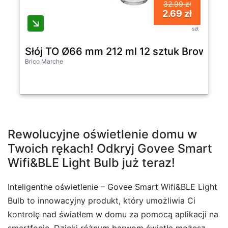
32.99 zł
2.69 zł
szt
Słój TO Ø66 mm 212 ml 12 sztuk Browin
Brico Marche
Rewolucyjne oświetlenie domu w
Twoich rękach! Odkryj Govee Smart
Wifi&BLE Light Bulb już teraz!
Inteligentne oświetlenie – Govee Smart Wifi&BLE Light
Bulb to innowacyjny produkt, który umożliwia Ci
kontrolę nad światłem w domu za pomocą aplikacji na
smartfonie. Dzięki różnym barwom światła możesz