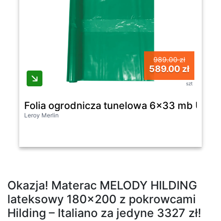
989.00 zł
589.00 zł
szt
Folia ogrodnicza tunelowa 6x33 mb UV-4
Leroy Merlin
Okazja! Materac MELODY HILDING
lateksowy 180×200 z pokrowcami
Hilding – Italiano za jedyne 3327 zł!