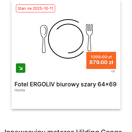
Stan na 2025-10-11
1399.00 zł
879.00 zł
szt
Fotel ERGOLIV biurowy szary 64x69x116
Homla