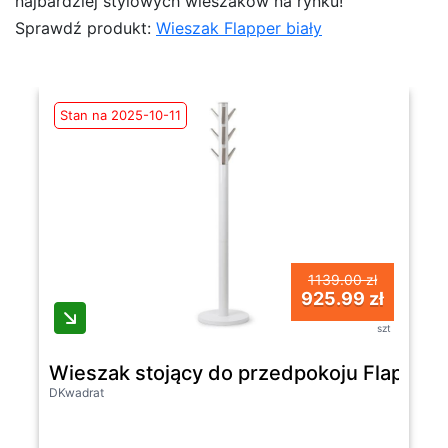
najbardziej stylowych wieszaków na rynku!
Sprawdź produkt:
Wieszak Flapper biały
Stan na 2025-10-11
1139.00 zł
925.99 zł
szt
Wieszak stojący do przedpokoju Flapper
DKwadrat