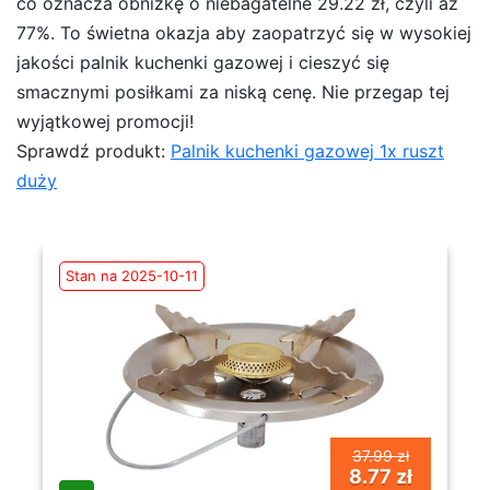
co oznacza obniżkę o niebagatelne 29.22 zł, czyli aż
77%. To świetna okazja aby zaopatrzyć się w wysokiej
jakości palnik kuchenki gazowej i cieszyć się
smacznymi posiłkami za niską cenę. Nie przegap tej
wyjątkowej promocji!
Sprawdź produkt:
Palnik kuchenki gazowej 1x ruszt
duży
Stan na 2025-10-11
37.99 zł
8.77 zł