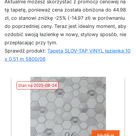
Aktualnie możesz skorzystać z promocji cenowej na
tę tapetę, ponieważ cena została obniżona do 44.98
zł, co stanowi zniżkę -25% (-14.97 zł) w porównaniu
do poprzedniej ceny. Teraz jest idealny moment, aby
ozdobić swoją łazienkę w nowy, stylowy sposób, nie
przepłacając przy tym.
Sprawdź produkt:
Tapeta SLOV-TAP VINYL łazienka 10
x 0,51 m 5800/06
Stan na 2025-08-24
59.95 zł