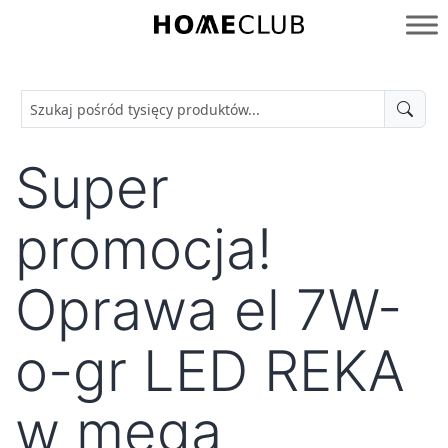
Przejdź
do
Homeclub
treści
Super
promocja!
Oprawa el 7W-
o-gr LED REKA
w mega