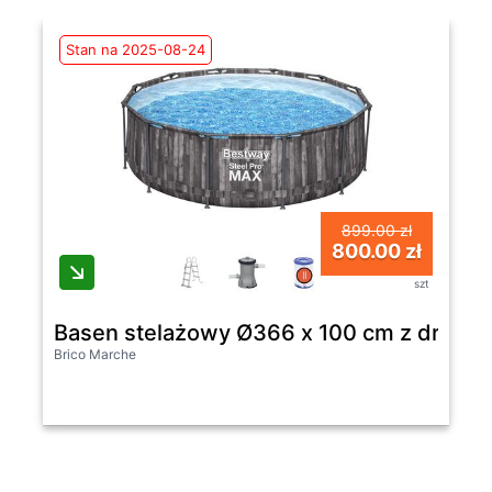
Stan na 2025-08-24
899.00 zł
800.00 zł
szt
Basen stelażowy Ø366 x 100 cm z drabin
Brico Marche