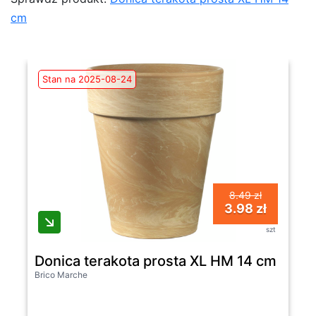
cm
Stan na 2025-08-24
8.49 zł
3.98 zł
szt
Donica terakota prosta XL HM 14 cm
Brico Marche