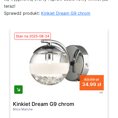
teraz!
Sprawdź produkt:
Kinkiet Dream G9 chrom
Stan na 2025-08-24
63.99 zł
34.99 zł
szt
Kinkiet Dream G9 chrom
Brico Marche