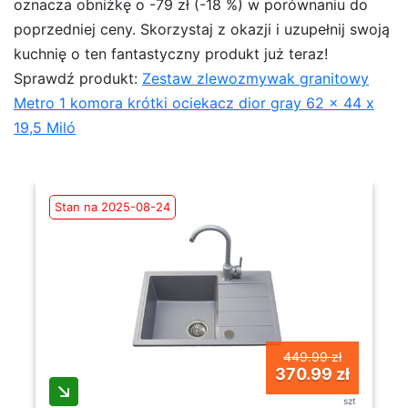
oznacza obniżkę o -79 zł (-18 %) w porównaniu do
poprzedniej ceny. Skorzystaj z okazji i uzupełnij swoją
kuchnię o ten fantastyczny produkt już teraz!
Sprawdź produkt:
Zestaw zlewozmywak granitowy
Metro 1 komora krótki ociekacz dior gray 62 x 44 x
19,5 Miló
Stan na 2025-08-24
449.99 zł
370.99 zł
szt