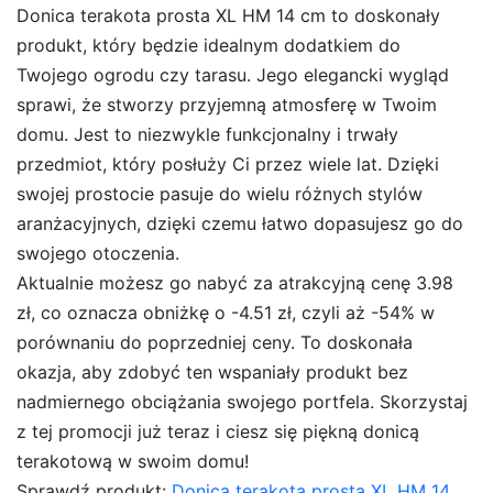
Donica terakota prosta XL HM 14 cm to doskonały
produkt, który będzie idealnym dodatkiem do
Twojego ogrodu czy tarasu. Jego elegancki wygląd
sprawi, że stworzy przyjemną atmosferę w Twoim
domu. Jest to niezwykle funkcjonalny i trwały
przedmiot, który posłuży Ci przez wiele lat. Dzięki
swojej prostocie pasuje do wielu różnych stylów
aranżacyjnych, dzięki czemu łatwo dopasujesz go do
swojego otoczenia.
Aktualnie możesz go nabyć za atrakcyjną cenę 3.98
zł, co oznacza obniżkę o -4.51 zł, czyli aż -54% w
porównaniu do poprzedniej ceny. To doskonała
okazja, aby zdobyć ten wspaniały produkt bez
nadmiernego obciążania swojego portfela. Skorzystaj
z tej promocji już teraz i ciesz się piękną donicą
terakotową w swoim domu!
Sprawdź produkt:
Donica terakota prosta XL HM 14