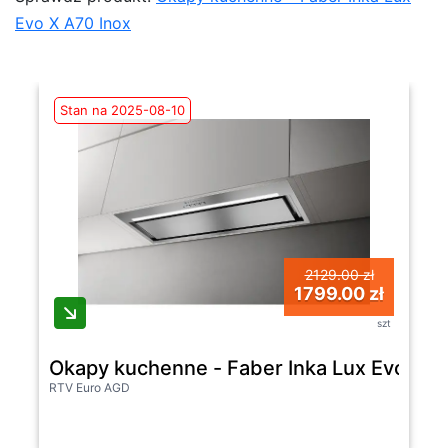
Evo X A70 Inox
Stan na 2025-08-10
2129.00 zł
1799.00 zł
szt
Okapy kuchenne - Faber Inka Lux Evo X A
RTV Euro AGD