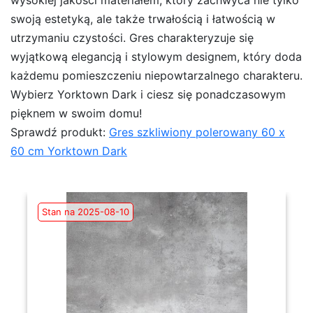
wysokiej jakości materiałem, który zachwyca nie tylko
swoją estetyką, ale także trwałością i łatwością w
utrzymaniu czystości. Gres charakteryzuje się
wyjątkową elegancją i stylowym designem, który doda
każdemu pomieszczeniu niepowtarzalnego charakteru.
Wybierz Yorktown Dark i ciesz się ponadczasowym
pięknem w swoim domu!
Sprawdź produkt:
Gres szkliwiony polerowany 60 x
60 cm Yorktown Dark
Stan na 2025-08-10