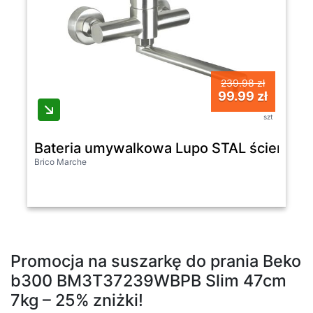
239.98 zł
99.99 zł
szt
Bateria umywalkowa Lupo STAL ścienna
Brico Marche
Promocja na suszarkę do prania Beko
b300 BM3T37239WBPB Slim 47cm
7kg – 25% zniżki!