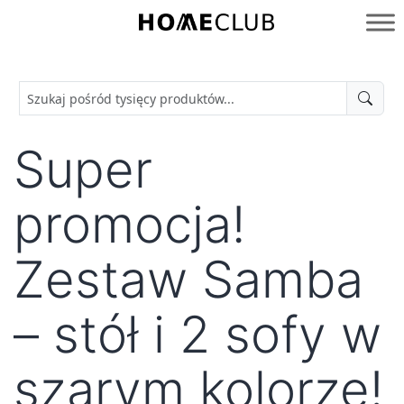
Przejdź
do
Homeclub
treści
Super
promocja!
Zestaw Samba
– stół i 2 sofy w
szarym kolorze!