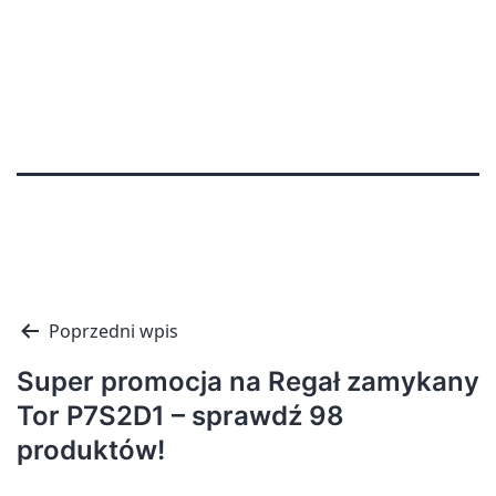
Nawigacja
Poprzedni wpis
wpisu
Super promocja na Regał zamykany
Tor P7S2D1 – sprawdź 98
produktów!