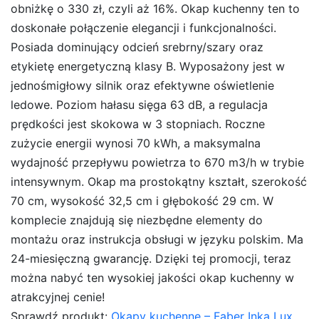
obniżkę o 330 zł, czyli aż 16%. Okap kuchenny ten to
doskonałe połączenie elegancji i funkcjonalności.
Posiada dominujący odcień srebrny/szary oraz
etykietę energetyczną klasy B. Wyposażony jest w
jednośmigłowy silnik oraz efektywne oświetlenie
ledowe. Poziom hałasu sięga 63 dB, a regulacja
prędkości jest skokowa w 3 stopniach. Roczne
zużycie energii wynosi 70 kWh, a maksymalna
wydajność przepływu powietrza to 670 m3/h w trybie
intensywnym. Okap ma prostokątny kształt, szerokość
70 cm, wysokość 32,5 cm i głębokość 29 cm. W
komplecie znajdują się niezbędne elementy do
montażu oraz instrukcja obsługi w języku polskim. Ma
24-miesięczną gwarancję. Dzięki tej promocji, teraz
można nabyć ten wysokiej jakości okap kuchenny w
atrakcyjnej cenie!
Sprawdź produkt:
Okapy kuchenne – Faber Inka Lux