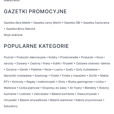
Makarowski
GAZETKI PROMOCYJNE
Gazetka Abra Meble
•
Gazetka Leroy Merlin
•
Gazetka OBI
•
Gazetka Castorama
•
Gazetka Brico Marche
Moje ulubione
POPULARNE KATEGORIE
Pościel
•
Poduszki dekoracyjne
•
Kołdry
•
Prześcieradła
•
Poduszki
•
Koce i
narzuty
•
Dywany
•
Zasłony i firany
•
Kubki i filiżanki
•
Zastawa stołowa i talerze
•
Sztućce
•
Garnki
•
Patelnie
•
Noże
•
Lustra
•
Szafy
•
Sofy rozkładane
•
Narożniki rozkładane
•
Szezlongi
•
Fotele
•
Fotele z masażem
•
Stoliki
•
Meble
RTV
•
Komody
•
Regały i meblościanki
•
Stoły
•
Biurka gamingowe
•
Łóżka
•
Materace
•
Łóżka piętrowe
•
Ekspresy do kawy
•
Air fryery
•
Blendery
•
Roboty
kuchenne
•
Lodówki
•
Zamrażarki
•
Baterie kuchenne
•
Zlewozmywaki
•
Umywalki
•
Baterie umywalkowe
•
Baterie wannowe
•
Kabiny prysznicowe
•
Saturatory