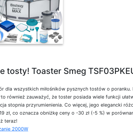
x100cm okrągły Bestway 56418
 tosty! Toaster Smeg TSF03PKEU t
 dla wszystkich miłośników pysznych tostów o poranku.
rto również zauważyć, że toster posiada wiele funkcji ułat
ja stopnia przyrumienienia. Co więcej, jego elegancki ró
19 zł, co oznacza obniżkę ceny o -30 zł (-5 %) w porównan
ż teraz!
żanie 2000W