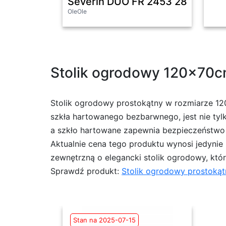
Severin DUO FR 2453 2850W 7,
OleOle
Stolik ogrodowy 120x70cm
Stolik ogrodowy prostokątny w rozmiarze 12
szkła hartowanego bezbarwnego, jest nie tylk
a szkło hartowane zapewnia bezpieczeństwo
Aktualnie cena tego produktu wynosi jedynie
zewnętrzną o elegancki stolik ogrodowy, któr
Sprawdź produkt:
Stolik ogrodowy prostokąt
Stan na 2025-07-15