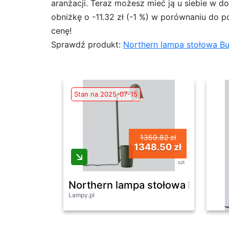
aranżacji. Teraz możesz mieć ją u siebie w d
obniżkę o -11.32 zł (-1 %) w porównaniu do p
cenę!
Sprawdź produkt:
Northern lampa stołowa Bu
Stan na 2025-07-15
1359.82 zł
1348.50 zł
szt
Northern lampa stołowa Buddy t
Lampy.pl