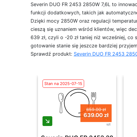
Severin DUO FR 2453 2850W 7,6L to innowacy
funkcji dodatkowych, takich jak automatyc
Dzięki mocy 2850W oraz regulacji temperatur
cieszą się uznaniem wśród klientów, więc de
639 zł, czyli o -20 zł taniej niż wcześniej, 
gotowanie stanie się jeszcze bardziej przyje
Sprawdź produkt:
Severin DUO FR 2453 285
Stan na 2025-07-15
659.00 zł
639.00 zł
szt