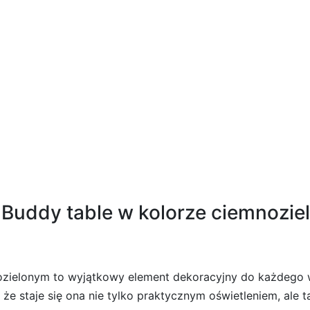
0x70cm stół na balkon metalowy i szkło harto
Buddy table w kolorze ciemnozie
zielonym to wyjątkowy element dekoracyjny do każdego wn
 że staje się ona nie tylko praktycznym oświetleniem, ale