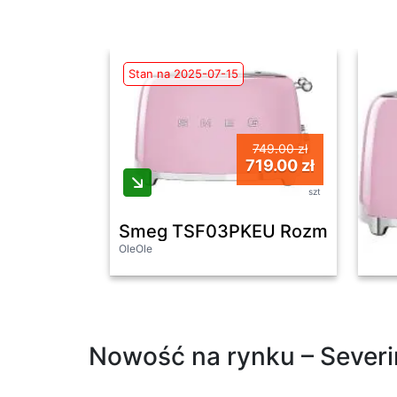
Stan na 2025-07-15
749.00 zł
719.00 zł
szt
Smeg TSF03PKEU Rozmrażanie
OleOle
Nowość na rynku – Severin