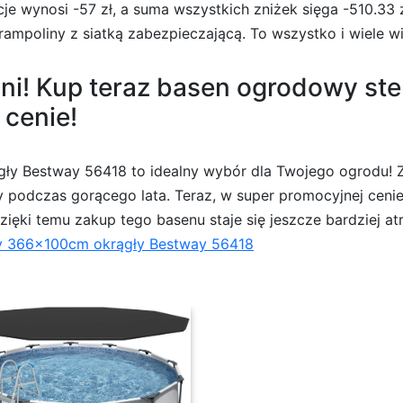
je wynosi -57 zł, a suma wszystkich zniżek sięga -510.33 z
mpoliny z siatką zabezpieczającą. To wszystko i wiele wi
dni! Kup teraz basen ogrodowy st
cenie!
y Bestway 56418 to idealny wybór dla Twojego ogrodu! Z
y podczas gorącego lata. Teraz, w super promocyjnej cenie 
ięki temu zakup tego basenu staje się jeszcze bardziej atr
y 366x100cm okrągły Bestway 56418