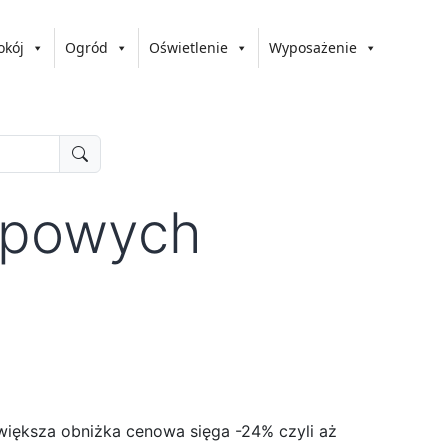
okój
Ogród
Oświetlenie
Wyposażenie
topowych
jwiększa obniżka cenowa sięga -24% czyli aż