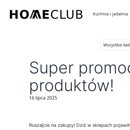
Przejdź
do
Kuchnia i jadalnia
treści
Homeclub
Super promoc
produktów!
16 lipca 2025
Ruszajcie na zakupy! Dziś w sklepach pojawi