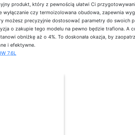
jny produkt, który z pewnością ułatwi Ci przygotowywan
zne wyłączanie czy termoizolowana obudowa, zapewnia wy
y możesz precyzyjnie dostosować parametry do swoich pot
cyzja o zakupie tego modelu na pewno będzie trafiona. A 
co stanowi obniżkę aż o 4%. To doskonała okazja, by zaopatr
mne i efektywne.
0W 7,6L