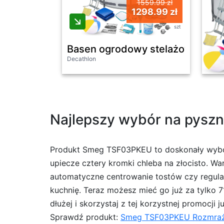
1559.99 zł
1298.99 zł
szt
Basen ogrodowy stelażowy 366
Decathlon
Najlepszy wybór na pyszne
Produkt Smeg TSF03PKEU to doskonały wybór
upiecze cztery kromki chleba na złocisto. Wa
automatyczne centrowanie tostów czy regulac
kuchnię. Teraz możesz mieć go już za tylko 7
dłużej i skorzystaj z tej korzystnej promocji ju
Sprawdź produkt:
Smeg TSF03PKEU Rozmra