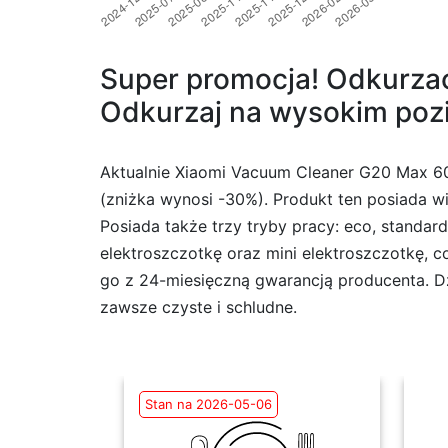
Super promocja! Odkurza
Odkurzaj na wysokim poz
Aktualnie Xiaomi Vacuum Cleaner G20 Max 60m
(zniżka wynosi -30%). Produkt ten posiada wi
Posiada także trzy tryby pracy: eco, standa
elektroszczotkę oraz mini elektroszczotkę, c
go z 24-miesięczną gwarancją producenta. Dzi
zawsze czyste i schludne.
Stan na 2026-05-06