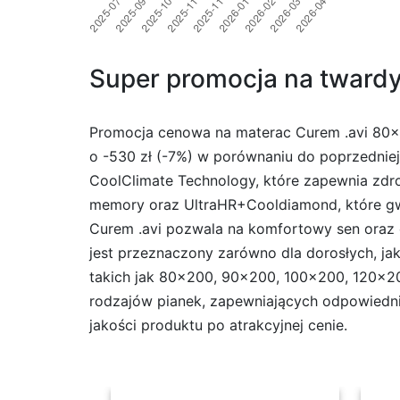
Super promocja na twardy
Promocja cenowa na materac Curem .avi 80×2
o -530 zł (-7%) w porównaniu do poprzednie
CoolClimate Technology, które zapewnia zdro
memory oraz UltraHR+Cooldiamond, które gwa
Curem .avi pozwala na komfortowy sen oraz o
jest przeznaczony zarówno dla dorosłych, jak
takich jak 80×200, 90×200, 100×200, 120×20
rodzajów pianek, zapewniających odpowiedni
jakości produktu po atrakcyjnej cenie.