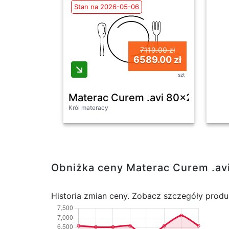
Stan na 2026-05-06
7119.00 zł
6589.00 zł
szt
Materac Curem .avi 80x200 cm 
Król materacy
Obniżka ceny Materac Curem .a
Historia zmian ceny. Zobacz szczegóły produ