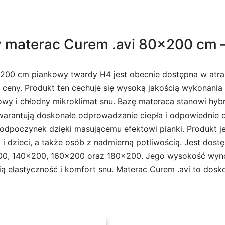
 materac Curem .avi 80×200 cm – 
00 cm piankowy twardy H4 jest obecnie dostępna w atrakc
j ceny. Produkt ten cechuje się wysoką jakością wykonani
wy i chłodny mikroklimat snu. Bazę materaca stanowi hybr
rantują doskonałe odprowadzanie ciepła i odpowiednie do
dpoczynek dzięki masującemu efektowi pianki. Produkt jes
 i dzieci, a także osób z nadmierną potliwością. Jest do
0, 140×200, 160×200 oraz 180×200. Jego wysokość wynosi
ą elastyczność i komfort snu. Materac Curem .avi to dosk