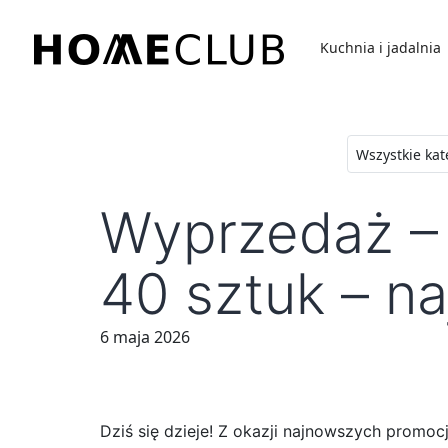
Przejdź
do
Kuchnia i jadalnia
treści
Homeclub
Wyprzedaż – 
40 sztuk – n
6 maja 2026
Dziś się dzieje! Z okazji najnowszych promo