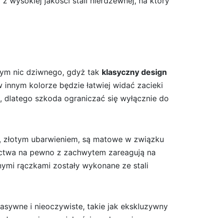
wysokiej jakości stali nierdzewnej, na który
tym nic dziwnego, gdyż tak
klasyczny design
 innym kolorze będzie łatwiej widać zacieki
i, dlatego szkoda ograniczać się wyłącznie do
m, złotym ubarwieniem, są matowe w związku
nictwa na pewno z zachwytem zareagują na
ymi rączkami zostały wykonane ze stali
asywne i nieoczywiste, takie jak ekskluzywny