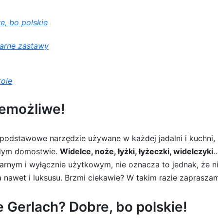
e, bo polskie
czarne zastawy
tole
emożliwe!
dstawowe narzędzie używane w każdej jadalni i kuchni, n
żdym domostwie.
Widelce, noże, łyżki, łyżeczki, widelczyki
…
itarnym i wyłącznie użytkowym, nie oznacza to jednak, ż
 nawet i luksusu. Brzmi ciekawie? W takim razie zapraszam
e Gerlach? Dobre, bo polskie!