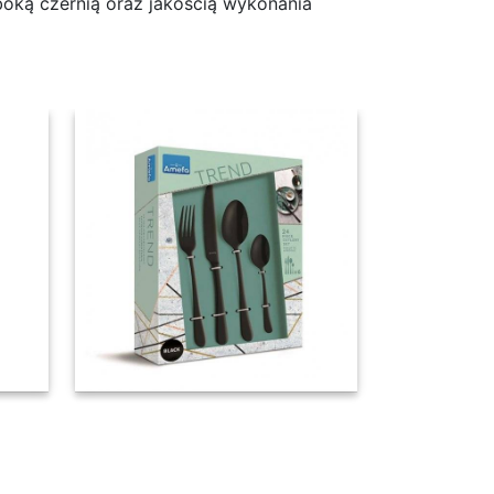
boką czernią oraz jakością wykonania
/ wieczysta gwarancja + GRATIS