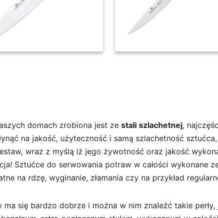
 noży w bloku + ostrzałka 2w1
aszych domach zrobiona jest ze
stali szlachetnej
, najczęś
wpłynąć na jakość, użyteczność i samą szlachetność sztućca
zestaw, wraz z myślą iż jego żywotność oraz jakość wykon
cepcja! Sztućce do serwowania potraw w całości wykonane ze
tne na rdzę, wyginanie, złamania czy na przykład regular
ma się bardzo dobrze i można w nim znaleźć takie perły, 