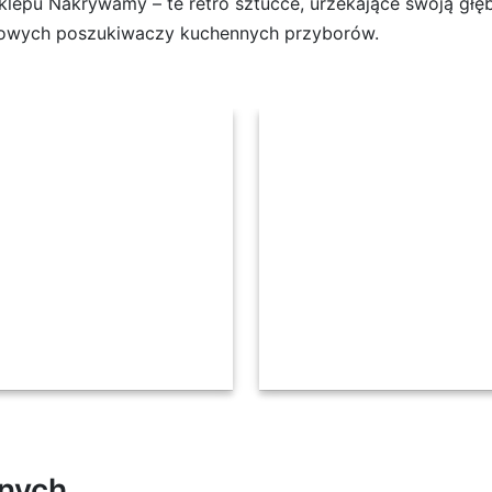
sklepu Nakrywamy – te retro sztućce, urzekające swoją głę
dowych poszukiwaczy kuchennych przyborów.
E 24 el pudełko / 6 os RETRO STYL / czarne 
lnych