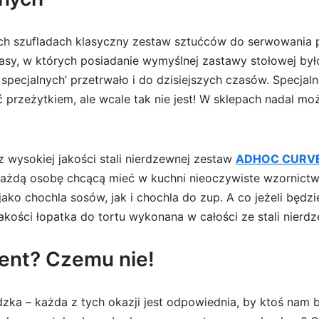
h szufladach klasyczny zestaw sztućców do serwowania pot
sy, w których posiadanie wymyślnej zastawy stołowej było
specjalnych’ przetrwało i do dzisiejszych czasów. Specja
rzeżytkiem, ale wcale tak nie jest! W sklepach nadal mo
z wysokiej jakości stali nierdzewnej zestaw
ADHOC CURV
ażdą osobę chcącą mieć w kuchni nieoczywiste wzornictw
jako chochla sosów, jak i chochla do zup. A co jeżeli będ
jakości łopatka do tortu wykonana w całości ze stali nierdz
ent? Czemu nie!
ka – każda z tych okazji jest odpowiednia, by ktoś nam b