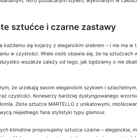
banalnym, retro pozłacanym stylem, wykonanym w całości z 
złote sztućce i czarne zastawy
każdemu się kojarzy z eleganckim srebrem – i nie ma w 
aniu w czystości. Wiele osób obawia się, że na sztućcach w
Wszystko wszakże zależy od tego, jak będziemy o nie dbal
tym, że urzekają swoim eleganckim szykiem i szlachetny
 oraz czystości. Koneserzy bardziej dystyngowanego wzor
Homla. Złote sztućce MARTELLO z unikatowymi, młotkowan
ycą niejednego fana stylistyki typu glamour.
nych klimatów proponujemy sztućce czarne – eleganckie, m