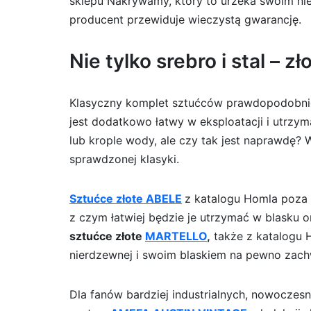
sklepu Nakrywamy, który to urzeka swoim nie
producent przewiduje wieczystą gwarancję.
Nie tylko srebro i stal – 
Klasyczny komplet sztućców prawdopodobnie 
jest dodatkowo łatwy w eksploatacji i utrzym
lub krople wody, ale czy tak jest naprawdę? 
sprawdzonej klasyki.
Sztućce złote ABELE
z katalogu Homla poza 
z czym łatwiej będzie je utrzymać w blasku
sztućce złote
MARTELLO
,
także z katalogu 
nierdzewnej i swoim blaskiem na pewno zachw
Dla fanów bardziej industrialnych, nowoczes