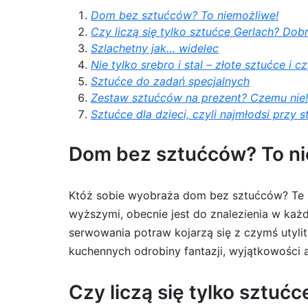
Dom bez sztućców? To niemożliwe!
Czy liczą się tylko sztućce Gerlach? Dobr
Szlachetny jak… widelec
Nie tylko srebro i stal – złote sztućce i 
Sztućce do zadań specjalnych
Zestaw sztućców na prezent? Czemu nie!
Sztućce dla dzieci, czyli najmłodsi przy s
Dom bez sztućców? To ni
Któż sobie wyobraża dom bez sztućców? Te po
wyższymi, obecnie jest do znalezienia w ka
serwowania potraw kojarzą się z czymś utyl
kuchennych odrobiny fantazji, wyjątkowości a
Czy liczą się tylko sztućc