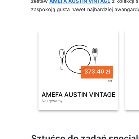
zestaw
AMEFA AUSTIN VINTAGE
z kolekcji 
zaspokoją gusta nawet najbardziej awangar
373.40 zł
szt
AMEFA AUSTIN VINTAGE Sztućce U
Nakrywamy
Sztućce do zadań specja