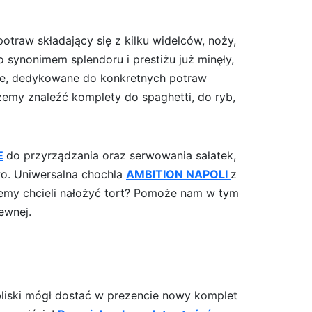
raw składający się z kilku widelców, noży,
 synonimem splendoru i prestiżu już minęły,
lne, dedykowane do konkretnych potraw
żemy znaleźć komplety do spaghetti, do ryb,
E
do przyrządzania oraz serwowania sałatek,
o. Uniwersalna chochla
AMBITION NAPOLI
z
ziemy chcieli nałożyć tort? Pomoże nam w tym
ewnej.
liski mógł dostać w prezencie nowy komplet