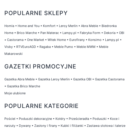
POPULARNE SKLEPY
Homla
•
Home and You
•
Komfort
•
Leroy Merlin
•
Abra Meble
•
Biedronka
Home
•
Brico Marche
•
Pan Materac
•
Lampy.pl
•
Fabryka Form
•
Dekoria
•
OBI
•
Castorama
•
One Market
•
Witek Home
•
Eurofirany
•
Konsimo
•
Lampy.pl
•
Visby
•
RTVEuroAGD
•
Ragaba
•
Meble Pumo
•
Meble MWM
•
Meble
Makarowski
GAZETKI PROMOCYJNE
Gazetka Abra Meble
•
Gazetka Leroy Merlin
•
Gazetka OBI
•
Gazetka Castorama
•
Gazetka Brico Marche
Moje ulubione
POPULARNE KATEGORIE
Pościel
•
Poduszki dekoracyjne
•
Kołdry
•
Prześcieradła
•
Poduszki
•
Koce i
narzuty
•
Dywany
•
Zasłony i firany
•
Kubki i filiżanki
•
Zastawa stołowa i talerze