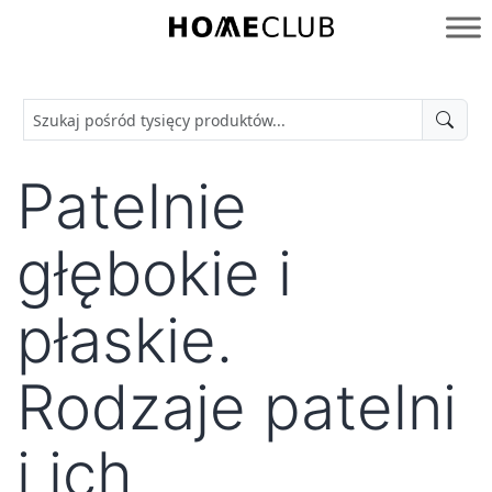
Przejdź
do
Homeclub
treści
Patelnie
głębokie i
płaskie.
Rodzaje patelni
i ich