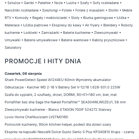
•
Sztućce
•
Garnki
•
Patelnie
•
Noże
•
Lustra
•
Szafy
•
Sofy rozkładane
•
Narożniki rozkładane
•
Szezlongi
•
Fotele
•
Fotele z masażem
•
Stoliki
•
Meble
RTV
•
Komody
•
Regały i meblościanki
•
Stoły
•
Biurka gamingowe
•
Łóżka
•
Materace
•
Łóżka piętrowe
•
Ekspresy do kawy
•
Air fryery
•
Blendery
•
Roboty
kuchenne
•
Lodówki
•
Zamrażarki
•
Baterie kuchenne
•
Zlewozmywaki
•
Umywalki
•
Baterie umywalkowe
•
Baterie wannowe
•
Kabiny prysznicowe
•
Saturatory
PROMOCJE I HITY DNIA
Czwartek, 06 sierpnia
Shark PowerDetect Speed IA1244EU 60min Wymienny akumulator
Odkurzacze - Karcher WD 2-18 V Battery Set V-12/18 1.628-501.0 225W
Szafa do sypialni, 2 szuflady, drzwi, DORMI, 90x51x180 cm, biel, mat
Portafilter bez dna Sage the Naked Portafilter™ SEA304WLW0ZEU1, 58 mm
Zlewozmywaki kuchenne - Blanco ETAGON 700IF 524272 Stalowy
Lovio Home ChefAssistant LVSTM01RD
Pomocnik kuchenny, 90cm kitchen helper, podest dla dzieci szary
Ekspres na kapsułki Nescafé Dolce Gusto Genio S Plus KP340810 Krups - czarny