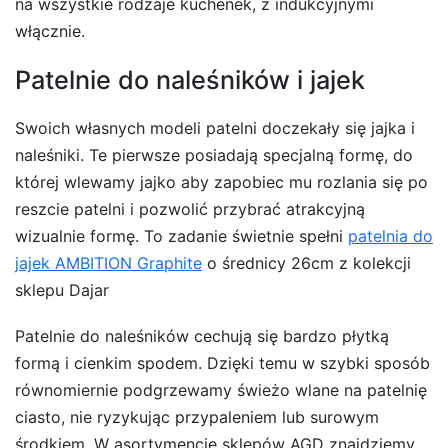
na wszystkie rodzaje kuchenek, z indukcyjnymi
włącznie.
Patelnie do naleśników i jajek
Swoich własnych modeli patelni doczekały się jajka i
naleśniki. Te pierwsze posiadają specjalną formę, do
której wlewamy jajko aby zapobiec mu rozlania się po
reszcie patelni i pozwolić przybrać atrakcyjną
wizualnie formę. To zadanie świetnie spełni
patelnia do
jajek AMBITION Graphite
o średnicy 26cm z kolekcji
sklepu Dajar
Patelnie do naleśników cechują się bardzo płytką
formą i cienkim spodem. Dzięki temu w szybki sposób
równomiernie podgrzewamy świeżo wlane na patelnię
ciasto, nie ryzykując przypaleniem lub surowym
środkiem. W asortymencie sklepów AGD znajdziemy