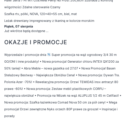
Haier Seria 7 HTW7720ENMB Pełny No Frost 200,6cm Szuflada z kontrolą
wilgotności Zdalne sterowanie Czarny
Szafka rtv, półki, NOVA, 120x40x55 cm, biel, mat
Leżak drewniany impregnowany z tkaniną w kolorze morskim
Piątek, 07 sierpnia
Już wkrótce będą dostępne ...
OKAZJE I PROMOCJE
Wyprzedaże i promocje dnia
Super promocja na wąż ogrodowy 3/4 30 m
GO/ON! i inne produkty!
•
Nowa promocja! Generator chloru INTEX QX1200 za
50% taniej!
•
Abra Meble – nowa gazetka od 27.07
•
Nowa Promocja! Basen
Stelażowy Bestway – Największa Obniżka Cena!
•
Nowa promocja: Dywan Tra.
Polonia Azer -70%!
•
Rewelacyjna promocja: Drzwi TEMIDAS inox antracyt 80
prawe -60%!
•
Nowa promocja: Zestaw mebli plastikowych CORFU –
największa obniżka!
•
Promocja na Wózek na wąż ALUPLUS 1/2 45 m Cellfast!
•
Nowa promocja: Szafka łazienkowa Comad Nova 50 cm za pół ceny!
•
Mega
promocja! Drzwi zewnętrzne Nyks orzech 80P prawe za grosze!
•
Inspiracje i
porady