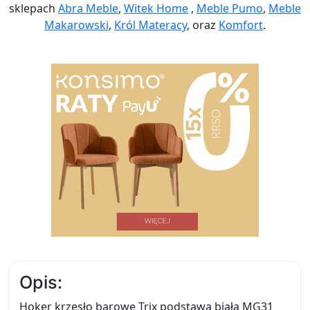
sklepach
Abra Meble
,
Witek Home
,
Meble Pumo
,
Meble
Makarowski
,
Król Materacy
, oraz
Komfort
.
Opis:
Hoker krzesło barowe Trix podstawa biała MG31