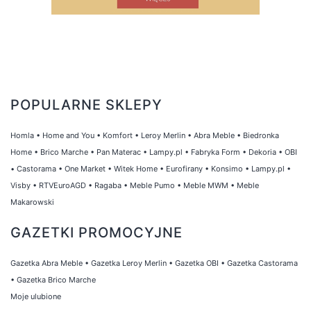
POPULARNE SKLEPY
Homla
•
Home and You
•
Komfort
•
Leroy Merlin
•
Abra Meble
•
Biedronka
Home
•
Brico Marche
•
Pan Materac
•
Lampy.pl
•
Fabryka Form
•
Dekoria
•
OBI
•
Castorama
•
One Market
•
Witek Home
•
Eurofirany
•
Konsimo
•
Lampy.pl
•
Visby
•
RTVEuroAGD
•
Ragaba
•
Meble Pumo
•
Meble MWM
•
Meble
Makarowski
GAZETKI PROMOCYJNE
Gazetka Abra Meble
•
Gazetka Leroy Merlin
•
Gazetka OBI
•
Gazetka Castorama
•
Gazetka Brico Marche
Moje ulubione