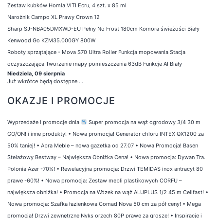
Zestaw kubków Homla VITI Ecru, 4 szt. x 85 ml
Narożnik Campo XL Prawy Crown 12
Sharp SJ-NBA05DMXWD-EU Pełny No Frost 180cm Komora świeżości Biały
Kenwood Go KZM35.000GY 800W
Roboty sprzątające - Mova S70 Ultra Roller Funkcja mopowania Stacja
oczyszczająca Tworzenie mapy pomieszczenia 63dB Funkcje AI Biały
Niedziela, 09 sierpnia
Już wkrótce będą dostępne ...
OKAZJE I PROMOCJE
Wyprzedaże i promocje dnia
Super promocja na wąż ogrodowy 3/4 30 m
GO/ON! i inne produkty!
•
Nowa promocja! Generator chloru INTEX QX1200 za
50% taniej!
•
Abra Meble – nowa gazetka od 27.07
•
Nowa Promocja! Basen
Stelażowy Bestway – Największa Obniżka Cena!
•
Nowa promocja: Dywan Tra.
Polonia Azer -70%!
•
Rewelacyjna promocja: Drzwi TEMIDAS inox antracyt 80
prawe -60%!
•
Nowa promocja: Zestaw mebli plastikowych CORFU –
największa obniżka!
•
Promocja na Wózek na wąż ALUPLUS 1/2 45 m Cellfast!
•
Nowa promocja: Szafka łazienkowa Comad Nova 50 cm za pół ceny!
•
Mega
promocja! Drzwi zewnętrzne Nyks orzech 80P prawe za grosze!
•
Inspiracje i