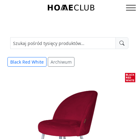
Przejdź
do
Homeclub
treści
Black Red White
Archiwum