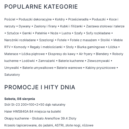
POPULARNE KATEGORIE
Pościel
•
Poduszki dekoracyjne
•
Kołdry
•
Prześcieradła
•
Poduszki
•
Koce i
narzuty
•
Dywany
•
Zasłony i firany
•
Kubki i filiżanki
•
Zastawa stołowa i talerze
•
Sztućce
•
Garnki
•
Patelnie
•
Noże
•
Lustra
•
Szafy
•
Sofy rozkładane
•
Narożniki rozkładane
•
Szezlongi
•
Fotele
•
Fotele z masażem
•
Stoliki
•
Meble
RTV
•
Komody
•
Regały i meblościanki
•
Stoły
•
Biurka gamingowe
•
Łóżka
•
Materace
•
Łóżka piętrowe
•
Ekspresy do kawy
•
Air fryery
•
Blendery
•
Roboty
kuchenne
•
Lodówki
•
Zamrażarki
•
Baterie kuchenne
•
Zlewozmywaki
•
Umywalki
•
Baterie umywalkowe
•
Baterie wannowe
•
Kabiny prysznicowe
•
Saturatory
PROMOCJE I HITY DNIA
Sobota, 08 sierpnia
Stół St-23 200x100+2x50 dąb naturalny
Haier HWS84GA 84 miejsca na butelki
Okapy kuchenne - Globalo Arenoflow 39.4 Złoty
Krzesło tapicerowane, do jadalni, ASTRI, złote nogi, różowe