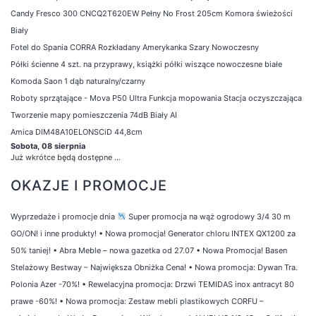
Candy Fresco 300 CNCQ2T620EW Pełny No Frost 205cm Komora świeżości
Biały
Fotel do Spania CORRA Rozkładany Amerykanka Szary Nowoczesny
Półki ścienne 4 szt. na przyprawy, książki półki wiszące nowoczesne białe
Komoda Saon 1 dąb naturalny/czarny
Roboty sprzątające - Mova P50 Ultra Funkcja mopowania Stacja oczyszczająca
Tworzenie mapy pomieszczenia 74dB Biały AI
Amica DIM48A10ELONSCiD 44,8cm
Sobota, 08 sierpnia
Już wkrótce będą dostępne ...
OKAZJE I PROMOCJE
Wyprzedaże i promocje dnia
Super promocja na wąż ogrodowy 3/4 30 m
GO/ON! i inne produkty!
•
Nowa promocja! Generator chloru INTEX QX1200 za
50% taniej!
•
Abra Meble – nowa gazetka od 27.07
•
Nowa Promocja! Basen
Stelażowy Bestway – Największa Obniżka Cena!
•
Nowa promocja: Dywan Tra.
Polonia Azer -70%!
•
Rewelacyjna promocja: Drzwi TEMIDAS inox antracyt 80
prawe -60%!
•
Nowa promocja: Zestaw mebli plastikowych CORFU –