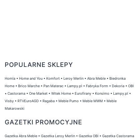
POPULARNE SKLEPY
Homla
•
Home and You
•
Komfort
•
Leroy Merlin
•
Abra Meble
•
Biedronka
Home
•
Brico Marche
•
Pan Materac
•
Lampy.pl
•
Fabryka Form
•
Dekoria
•
OBI
•
Castorama
•
One Market
•
Witek Home
•
Eurofirany
•
Konsimo
•
Lampy.pl
•
Visby
•
RTVEuroAGD
•
Ragaba
•
Meble Pumo
•
Meble MWM
•
Meble
Makarowski
GAZETKI PROMOCYJNE
Gazetka Abra Meble
•
Gazetka Leroy Merlin
•
Gazetka OBI
•
Gazetka Castorama