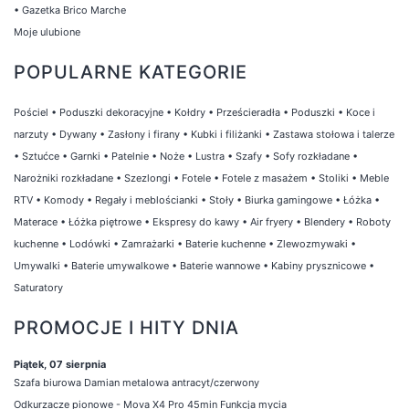
•
Gazetka Brico Marche
Moje ulubione
POPULARNE KATEGORIE
Pościel
•
Poduszki dekoracyjne
•
Kołdry
•
Prześcieradła
•
Poduszki
•
Koce i
narzuty
•
Dywany
•
Zasłony i firany
•
Kubki i filiżanki
•
Zastawa stołowa i talerze
•
Sztućce
•
Garnki
•
Patelnie
•
Noże
•
Lustra
•
Szafy
•
Sofy rozkładane
•
Narożniki rozkładane
•
Szezlongi
•
Fotele
•
Fotele z masażem
•
Stoliki
•
Meble
RTV
•
Komody
•
Regały i meblościanki
•
Stoły
•
Biurka gamingowe
•
Łóżka
•
Materace
•
Łóżka piętrowe
•
Ekspresy do kawy
•
Air fryery
•
Blendery
•
Roboty
kuchenne
•
Lodówki
•
Zamrażarki
•
Baterie kuchenne
•
Zlewozmywaki
•
Umywalki
•
Baterie umywalkowe
•
Baterie wannowe
•
Kabiny prysznicowe
•
Saturatory
PROMOCJE I HITY DNIA
Piątek, 07 sierpnia
Szafa biurowa Damian metalowa antracyt/czerwony
Odkurzacze pionowe - Mova X4 Pro 45min Funkcja mycia