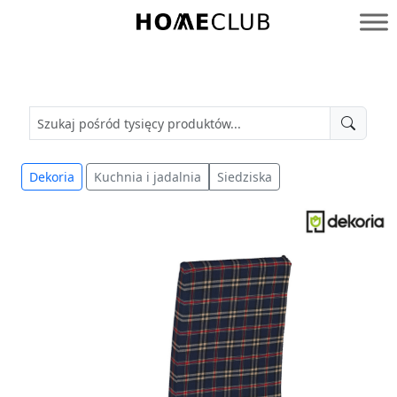
Przejdź
do
Homeclub
treści
Dekoria
Kuchnia i jadalnia
Siedziska