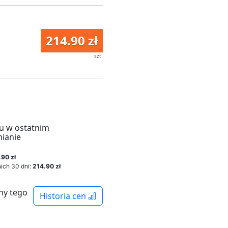
214.90 zł
szt
u w ostatnim
mianie
.90 zł
ich 30 dni:
214.90 zł
ny tego
Historia cen