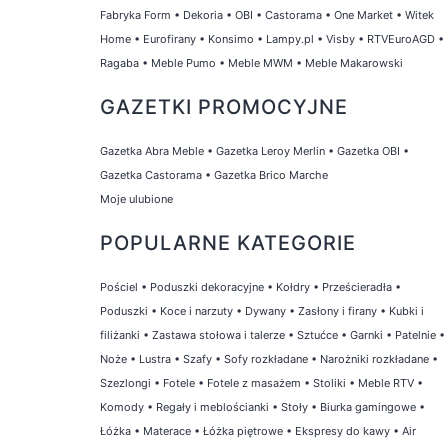
Fabryka Form
•
Dekoria
•
OBI
•
Castorama
•
One Market
•
Witek
Home
•
Eurofirany
•
Konsimo
•
Lampy.pl
•
Visby
•
RTVEuroAGD
•
Ragaba
•
Meble Pumo
•
Meble MWM
•
Meble Makarowski
GAZETKI PROMOCYJNE
Gazetka Abra Meble
•
Gazetka Leroy Merlin
•
Gazetka OBI
•
Gazetka Castorama
•
Gazetka Brico Marche
Moje ulubione
POPULARNE KATEGORIE
Pościel
•
Poduszki dekoracyjne
•
Kołdry
•
Prześcieradła
•
Poduszki
•
Koce i narzuty
•
Dywany
•
Zasłony i firany
•
Kubki i
filiżanki
•
Zastawa stołowa i talerze
•
Sztućce
•
Garnki
•
Patelnie
•
Noże
•
Lustra
•
Szafy
•
Sofy rozkładane
•
Narożniki rozkładane
•
Szezlongi
•
Fotele
•
Fotele z masażem
•
Stoliki
•
Meble RTV
•
Komody
•
Regały i meblościanki
•
Stoły
•
Biurka gamingowe
•
Łóżka
•
Materace
•
Łóżka piętrowe
•
Ekspresy do kawy
•
Air