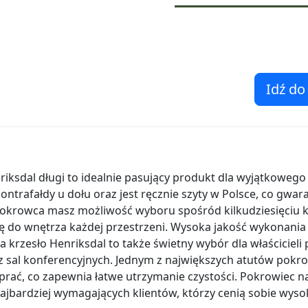
Idź do
iksdal długi to idealnie pasujący produkt dla wyjątkowego 
ntrafałdy u dołu oraz jest ręcznie szyty w Polsce, co gwa
okrowca masz możliwość wyboru spośród kilkudziesięciu k
ię do wnętrza każdej przestrzeni. Wysoka jakość wykonania
a krzesło Henriksdal to także świetny wybór dla właścicieli
z sal konferencyjnych. Jednym z największych atutów pokro
rać, co zapewnia łatwe utrzymanie czystości. Pokrowiec na
najbardziej wymagających klientów, którzy cenią sobie wys