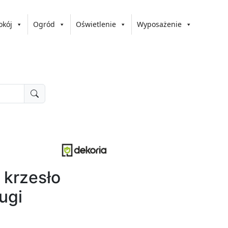
okój
Ogród
Oświetlenie
Wyposażenie
 krzesło
ugi