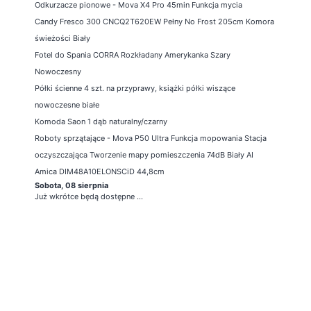
Odkurzacze pionowe - Mova X4 Pro 45min Funkcja mycia
Candy Fresco 300 CNCQ2T620EW Pełny No Frost 205cm Komora
świeżości Biały
Fotel do Spania CORRA Rozkładany Amerykanka Szary
Nowoczesny
Półki ścienne 4 szt. na przyprawy, książki półki wiszące
nowoczesne białe
Komoda Saon 1 dąb naturalny/czarny
Roboty sprzątające - Mova P50 Ultra Funkcja mopowania Stacja
oczyszczająca Tworzenie mapy pomieszczenia 74dB Biały AI
Amica DIM48A10ELONSCiD 44,8cm
Sobota, 08 sierpnia
Już wkrótce będą dostępne ...