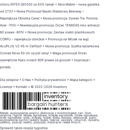
chloru INTEX QX1200 za 50% taniej!
•
Abra Meble – nowa gazetka
od 27.07
•
Nowa Promocja! Basen Stelażowy Bestway –
Największa Obniżka Cena!
•
Nowa promocja: Dywan Tra. Polonia
Azer -70%!
•
Rewelacyjna promocja: Drzwi TEMIDAS inox antracyt
80 prawe -60%!
•
Nowa promocja: Zestaw mebli plastikowych
CORFU – największa obniżka!
•
Promocja na Wózek na wąż
ALUPLUS 1/2 45 m Cellfast!
•
Nowa promocja: Szafka łazienkowa
Comad Nova 50 cm za pół ceny!
•
Mega promocja! Drzwi
zewnętrzne Nyks orzech 80P prawe za grosze!
•
Inspiracje i
porady
Dla sklepów
•
O Nas
•
Polityka prywatności
•
Mapa kategorii
•
Licencje
•
Kontakt
• © 2022-2026 Inventory
Meble, wyposażenie wnętrz, dekoracje z monitoringiem cen. Dom,
wnętrze i ogród. Meble ogrodowe, krzesła ogrodowe, fotele ogrodowe,
stoły ogrodowe, stoły, krzesła, fotele, łóżka, kanapy, dekoracje, szafy,
wyposażenie kuchni i jadalni (kubki, talerze, zastawy, sztućce), dywany,
zasłony, pościel, kołdry, poduszki, materace i wiele innych.
Sprawdź także
okazje tygodnia
: