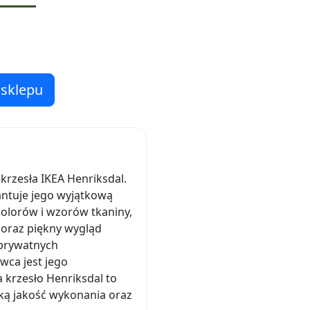
 sklepu
krzesła IKEA Henriksdal.
rantuje jego wyjątkową
olorów i wzorów tkaniny,
 oraz piękny wygląd
 prywatnych
wca jest jego
 krzesło Henriksdal to
oką jakość wykonania oraz