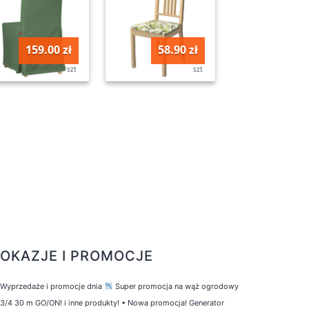
159.00 zł
58.90 zł
szt
szt
OKAZJE I PROMOCJE
Wyprzedaże i promocje dnia
Super promocja na wąż ogrodowy
3/4 30 m GO/ON! i inne produkty!
•
Nowa promocja! Generator