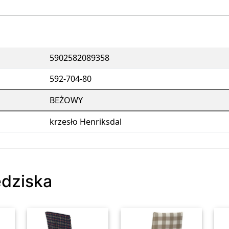
5902582089358
592-704-80
BEŻOWY
krzesło Henriksdal
edziska