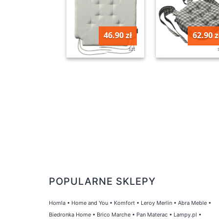
46.90 zł
62.90 z
szt
POPULARNE SKLEPY
Homla
•
Home and You
•
Komfort
•
Leroy Merlin
•
Abra Meble
•
Biedronka Home
•
Brico Marche
•
Pan Materac
•
Lampy.pl
•