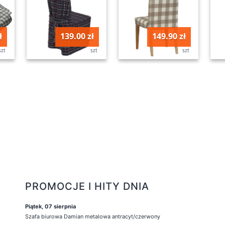
ł
139.00 zł
149.90 zł
szt
szt
szt
PROMOCJE I HITY DNIA
Piątek, 07 sierpnia
Szafa biurowa Damian metalowa antracyt/czerwony